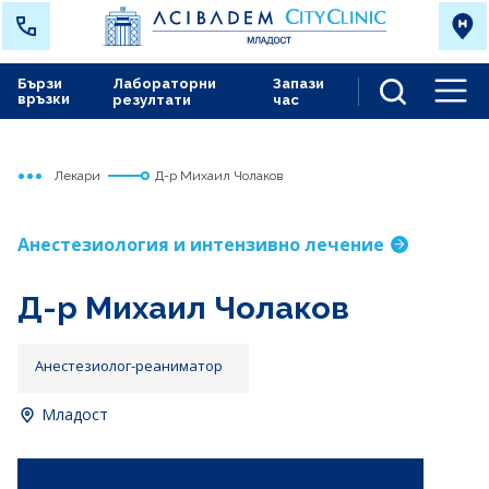
Бързи
Лабораторни
Запази
връзки
резултати
час
Men
Лекари
Д-р Михаил Чолаков
Начало
Младост
Анестезиология и интензивно лечение
Д-р Михаил Чолаков
Анестезиолог-реаниматор
Младост