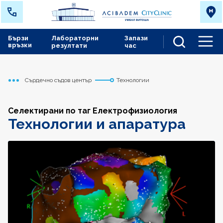
Бързи
Лабораторни
Запази
връзки
резултати
час
Men
Сърдечно съдов център
Технологии
Начало
Селектирани по таг Електрофизиология
Технологии и апаратура