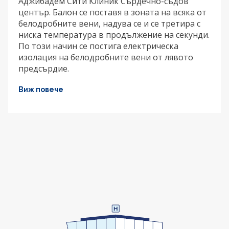
Аджибадем Сити Клиник Сърдечно-съдов
център. Балон се поставя в зоната на всяка от
белодробните вени, надува се и се третира с
ниска температура в продължение на секунди.
По този начин се постига електрическа
изолация на белодробните вени от лявото
предсърдие.
Виж повече