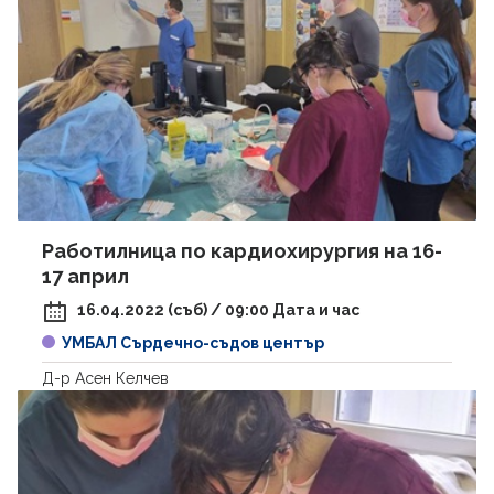
Работилница по кардиохирургия на 16-
17 април
16.04.2022 (съб) / 09:00 Дата и час
УМБАЛ Сърдечно-съдов център
Д-р Асен Келчев