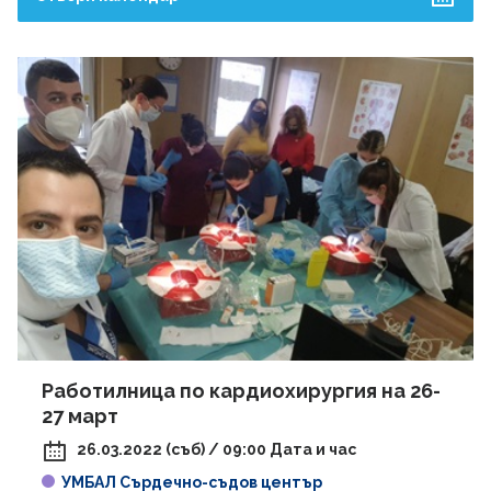
Август
пн
вт
ср
чт
пт
сб
нд
1
2
9
3
4
5
6
7
8
10
11
12
13
14
15
16
17
18
19
20
21
22
23
24
25
26
27
28
29
30
Работилница по кардиохирургия на 26-
31
27 март
26.03.2022 (съб) / 09:00 Дата и час
УМБАЛ Сърдечно-съдов център