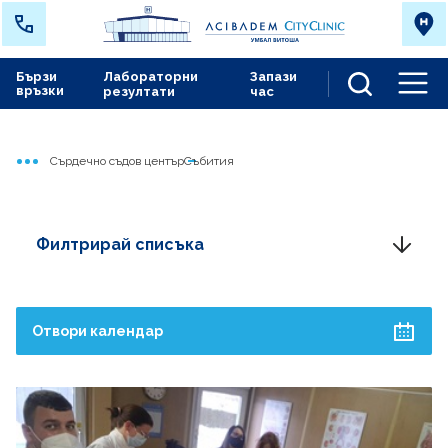
Бързи
Лабораторни
Запази
връзки
резултати
час
Men
Сърдечно съдов център
Събития
Начало
Филтрирай списъка
Отвори календар
Август