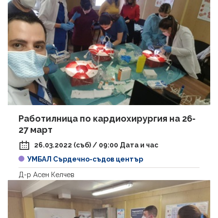
пн
вт
ср
чт
пт
сб
нд
1
2
9
3
4
5
6
7
8
10
11
12
13
14
15
16
17
18
19
20
21
22
23
24
25
26
27
28
29
30
Работилница по кардиохирургия на 26-
31
27 март
26.03.2022 (съб) / 09:00 Дата и час
УМБАЛ Сърдечно-съдов център
Д-р Асен Келчев