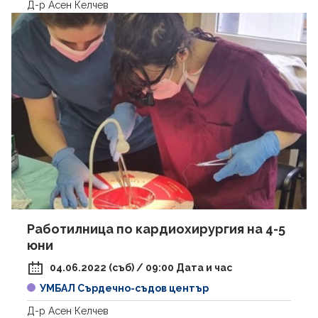
Д-р Асен Келчев
Работилница по кардиохирургия на 4-5
юни
04.06.2022 (съб) / 09:00 Дата и час
УМБАЛ Сърдечно-съдов център
Д-р Асен Келчев