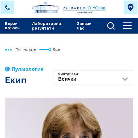
Бързи
Лабораторни
Запази
връзки
резултати
час
Men
Пулмология
Екип
Начало
Сърдечно съдов център
Медицински дейности
Пулмология
Филтрирай
Екип