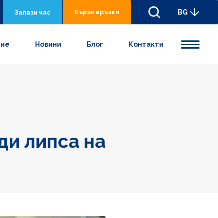
Бързи връзки
BG
Запази час
ние
Новини
Блог
Контакти
ди липса на