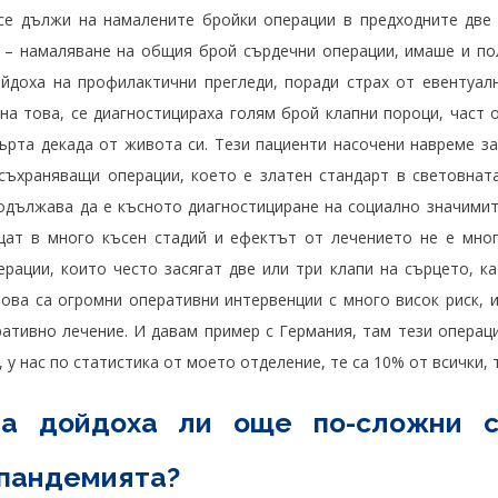
се дължи на намалените бройки операции в предходните две 
н – намаляване на общия брой сърдечни операции, имаше и по
ойдоха на профилактични прегледи, поради страх от евентуал
на това, се диагностицираха голям брой клапни пороци, част 
върта декада от живота си. Тези пациенти насочени навреме з
съхраняващи операции, което е златен стандарт в световната
одължава да е късното диагностициране на социално значимит
щат в много късен стадий и ефектът от лечението не е мног
ации, които често засягат две или три клапи на сърцето, ка
това са огромни оперативни интервенции с много висок риск, 
ративно лечение. И давам пример с Германия, там тези операц
у нас по статистика от моето отделение, те са 10% от всички, т
на дойдоха ли още по-сложни с
 пандемията?