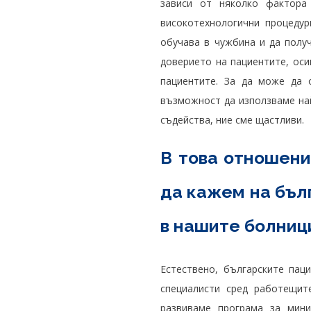
зависи от няколко фактор
високотехнологични процедур
обучава в чужбина и да пол
доверието на пациентите, оси
пациентите. За да може да о
възможност да използваме на
съдейства, ние сме щастливи.
В това отношени
да кажем на бълг
в нашите болниц
Естествено, българските пац
специалисти сред работещит
развиваме програма за мини