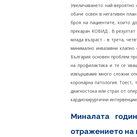
Увеличаването най-вероятно 
обаче освен в негативен пла
броя на пациентите, които д
прекаран КОВИД . В резултат 
млада възраст - в трета, чет
минимално инвазивни клапно 
България основен проблем пр
на профилактика и те се хва
извършваме много сложни опер
коронарна патология. Тоест, 
диагностока или страх от опе
кардиохирургични интервенции, 
Миналата годи
отражението на