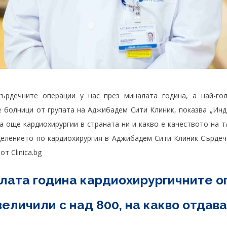
сърдечните операции у нас през миналата година, а най-го
е болници от групата на Аджибадем Сити Клиник, показва „Инде
 още кардиохирургии в страната ни и какво е качеството на т
делението по кардиохирургия в Аджибадем Сити Клиник Сърде
т Clinica.bg
алата година кардиохирургичните о
величили с над 800, на какво отдав