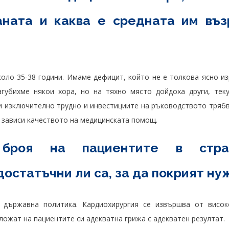
аната и каква е средната им въз
коло 35-38 години. Имаме дефицит, който не е толкова ясно и
агубихме някои хора, но на тяхно място дойдоха други, тек
ди изключително трудно и инвестициите на ръководството трябв
а зависи качеството на медицинската помощ.
 броя на пациентите в стра
остатъчни ли са, за да покрият ну
 държавна политика. Кардиохирургия се извършва от високо
ложат на пациентите си адекватна грижа с адекватен резултат.