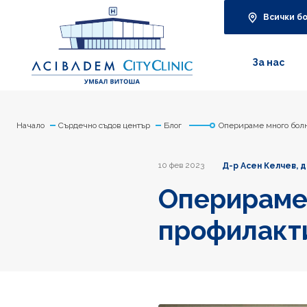
Всички б
За нас
Начало
Сърдечно съдов център
Блог
Оперираме много болн
10 фев 2023
Д-р Асен Келчев, 
Оперираме 
профилакт