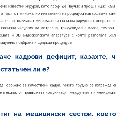
вно известни хирурзи, като проф. Де Паулис и проф. Пицис. Къ
та част от минимално инвазивните процедури извършваме сам
а клапа получават минимално инвазивна хирургия с оперативен
нвазивна хирургия на митрална, трикуспидална клапа, тумори
омага и 3D ендоскопската апаратура с която разполага бол
видуално подбрана и щадяща процедура.
аче кадрови дефицит, казахте, ч
остатъчен ли е?
е, особено за качествени кадри. Много трудно се изгражда ек
е в екипа, от правилната комуникация между екипа и мениджмъ
тиг на медицински сестри, което