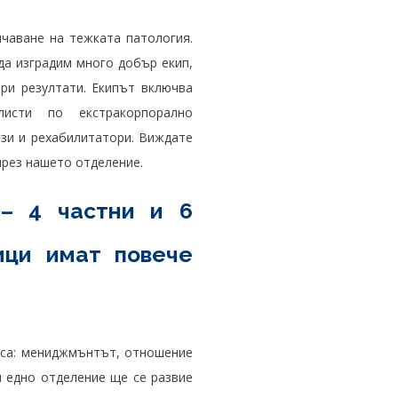
чаване на тежката патология.
да изградим много добър екип,
ри резултати. Екипът включва
листи по екстракорпорално
ози и рехабилитатори. Виждате
през нашето отделение.
 – 4 частни и 6
ици имат повече
а са: мениджмънтът, отношение
и едно отделение ще се развие