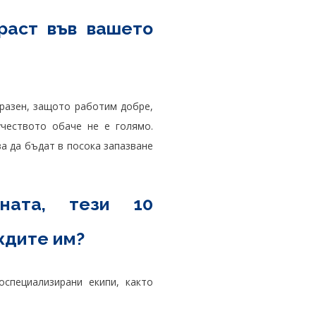
раст във вашето
зразен, защото работим добре,
учеството обаче не е голямо.
а да бъдат в посока запазване
ната, тези 10
ждите им?
специализирани екипи, както