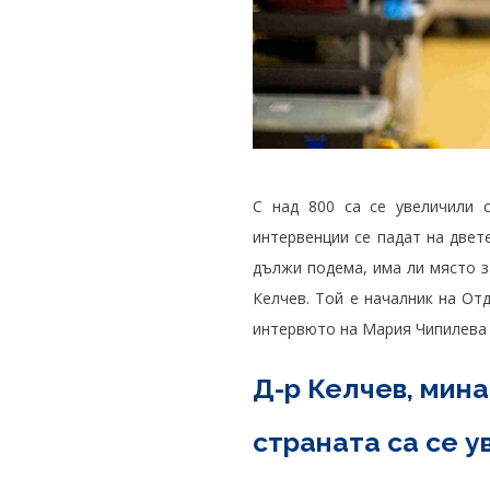
С над 800 са се увеличили 
интервенции се падат на двет
дължи подема, има ли място за
Келчев. Той е началник на От
интервюто на Мария Чипилева о
Д-р Келчев, мин
страната са се у