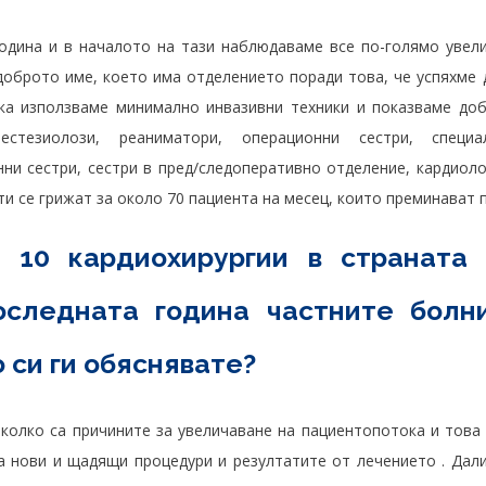
одина и в началото на тази наблюдаваме все по-голямо увели
доброто име, което има отделението поради това, че успяхме 
ка използваме минимално инвазивни техники и показваме доб
естезиолози, реаниматори, операционни сестри, специа
и сестри, сестри в пред/следоперативно отделение, кардиол
и се грижат за около 70 пациента на месец, които преминават 
10 кардиохирургии в страната
оследната година частните болн
о си ги обяснявате?
колко са причините за увеличаване на пациентопотока и тов
а нови и щадящи процедури и резултатите от лечението . Дал