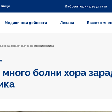
Лабораторни резултати
олници
Медицински дейности
Лекари
Вашето мне
и хора заради липса на профилактика
дм
много болни хора зара
ика