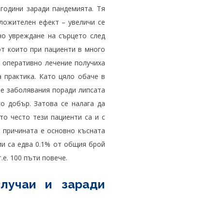
години заради пандемията. Тя
ложителен ефект – увеличи се
но увреждане на сърцето след
от които при пациенти в много
а оперативно лечение получиха
 практика. Като цяло обаче в
е заболявания поради липсата
о добър. Затова се налага да
то често тези пациенти са и с
и причината е основно късната
ии са едва 0.1% от общия брой
.е. 100 пъти повече.
лучаи и заради