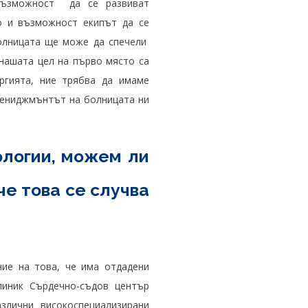
възможност да се развиват
то и възможност екипът да се
олницата ще може да спечели
 нашата цел на първо място са
ургията, ние трябва да имаме
мениджмънтът на болницата ни
ологии, можем ли
че това се случва
ние на това, че има отдадени
линик Сърдечно-съдов център
злични високоспециализирани