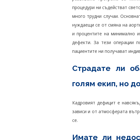
процедури ни съдействат свето
много трудни случаи. Основна
нуждаещи се от смяна на аортн
и процентите на минимално и
дефекти. За тези операции п
пациентите ни получават инди
Страдате ли об
голям екип, но д
Кадровият дефицит е навсякъд
зависи и от атмосферата вътр
се.
Имате ли недос