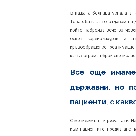
В нашата болница миналата г
Това обаче аз го отдавам на 
който наброява вече 80 чове
освен кардиохирурзи и ан
кръвообращение, реанимационн
какъв огромен брой специалист
Все още имаме 
държавни, но п
пациенти, с какв
С мениджмънт и резултати. Ня
към пациентите, предлагане н