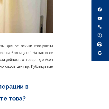
Social
лям дял от всички извършени
кс на болниците“. На какво се
ази дейност, отговаря д-р Асен
чно-съдов център. Публикуваме
перации в
ате това?