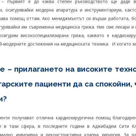
а – първият е до каква степен ръководството ще даде 
и, осигурявайки модерна апаратура и инструментариум, как
учава помощ оттам. Ако мениджмънтът си върши работата, б
гурявайки им съвременна медицинска грижа. Ние сме лекари и
сигурим високоспециализирана грижа, каквато е кардиохир
й-модерните достижения на медицинската техника. И когато 
е – прилагането на високите техн
арските пациенти да са спокойни, 
и?
иенти получават отлична кардиохирургична помощ благодаре
е в тази сфера, в последните години в Аджибадем Сити К
мално инвазивна и реконструктивна клапна хирургия. За ра