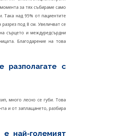
м момента за тях събираме само
и. Така над 95% от пациентите
 разрез под 8 см. Увеличват се
 на сърцето и междуредсърдни
ницата. Благодарение на това
е разполагате с
ип, много лесно се губи. Това
нта и от заплащането, разбира
 е най-големият