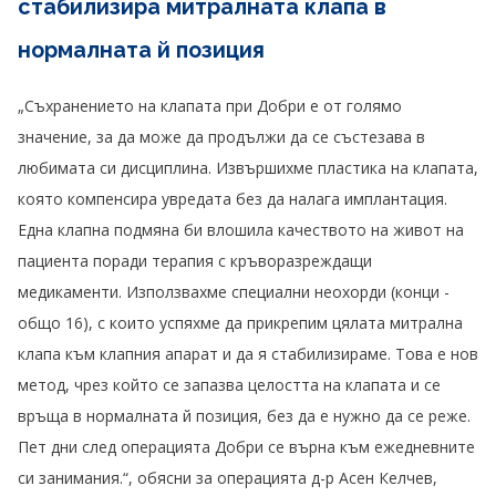
стабилизира митралната клапа в
нормалната й позиция
„Съхранението на клапата при Добри е от голямо
значение, за да може да продължи да се състезава в
любимата си дисциплина. Извършихме пластика на клапата,
която компенсира увредата без да налага имплантация.
Една клапна подмяна би влошила качеството на живот на
пациента поради терапия с кръворазреждащи
медикаменти. Използвахме специални неохорди (конци -
общо 16), с които успяхме да прикрепим цялата митрална
клапа към клапния апарат и да я стабилизираме. Това е нов
метод, чрез който се запазва целостта на клапата и се
връща в нормалната й позиция, без да е нужно да се реже.
Пет дни след операцията Добри се върна към ежедневните
си занимания.“, обясни за операцията д-р Асен Келчев,