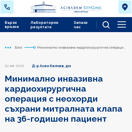
Бързи
Лабораторни
Запази
връзки
резултати
час
Men
Блог
Минимално инвазивна кардиохирургична операция
Начало
Сърдечно съдов център
с неохорди съхрани митралната клапа на 36-годишен
пациент
22 авг 2022
Д-р Асен Келчев, дм
Минимално инвазивна
кардиохирургична
операция с неохорди
съхрани митралната клапа
на 36-годишен пациент