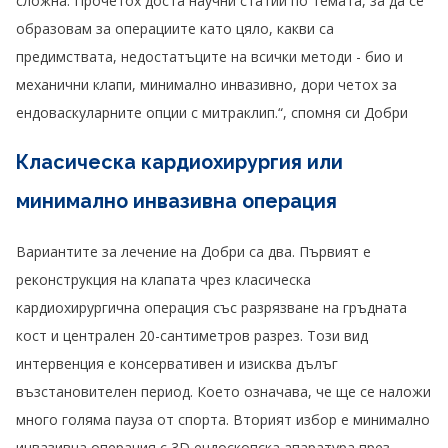
сложна. Прочетох доста научни статии по темата, за да се
образовам за операциите като цяло, какви са
предимствата, недостатъците на всички методи - био и
механични клапи, минимално инвазивно, дори четох за
ендоваскуларните опции с митраклип.“, спомня си Добри
Класическа кардиохирургия или
минимално инвазивна операция
Вариантите за лечение на Добри са два. Първият е
реконструкция на клапата чрез класическа
кардиохирургична операция със разрязване на гръдната
кост и централен 20-сантиметров разрез. Този вид
интервенция е консервативен и изисква дълъг
възстановителен период. Което означава, че ще се наложи
много голяма пауза от спорта. Вторият избор е минимално
инвазивна операция с 3D ендоскопска апаратура през