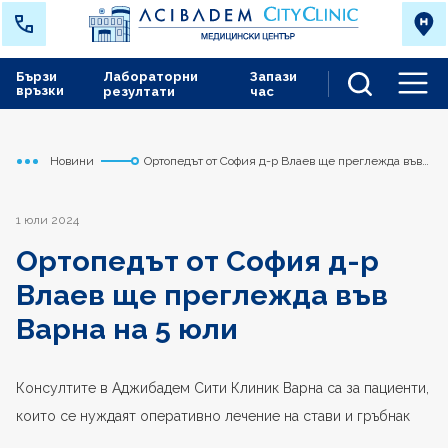
Бързи
Лабораторни
Запази
връзки
резултати
час
Men
Новини
Ортопедът от София д-р Влаев ще преглежда във
Начало
Варна
Варна на 5 юли
1 юли 2024
Ортопедът от София д-р
Влаев ще преглежда във
Варна на 5 юли
Консултите в Аджибадем Сити Клиник Варна са за пациенти,
които се нуждаят оперативно лечение на стави и гръбнак