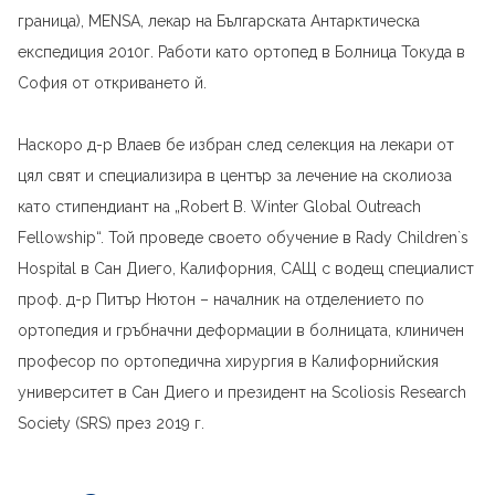
граница), MENSA, лекар на Българската Антарктическа
експедиция 2010г. Работи като ортопед в Болница Токуда в
София от откриването й.
Наскоро д-р Влаев бе избран след селекция на лекари от
цял свят и специализира в център за лечение на сколиоза
като стипендиант на „Robert B. Winter Global Outreach
Fellowship“. Той проведе своето обучение в Rady Children`s
Hospital в Сан Диего, Калифорния, САЩ с водещ специалист
проф. д-р Питър Нютон – началник на отделението по
ортопедия и гръбначни деформации в болницата, клиничен
професор по ортопедична хирургия в Калифорнийския
университет в Сан Диего и президент на Scoliosis Research
Society (SRS) през 2019 г.