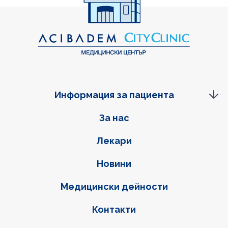
Информация за пациента
Фуутер навигация
За нас
Лекари
Новини
Медицински дейности
Контакти