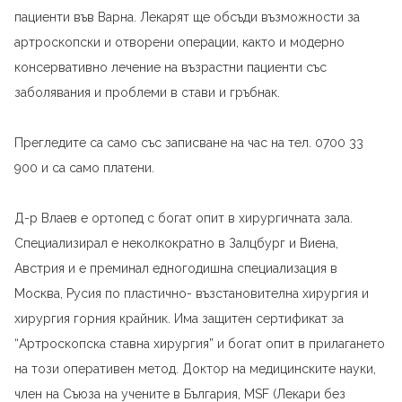
пациенти във Варна. Лекарят ще обсъди възможности за
артроскопски и отворени операции, както и модерно
консервативно лечение на възрастни пациенти със
заболявания и проблеми в стави и гръбнак.
Прегледите са само със записване на час на тел. 0700 33
900 и са само платени.
Д-р Влаев е ортопед с богат опит в хирургичната зала.
Специализирал е неколкократно в Залцбург и Виена,
Австрия и е преминал едногодишна специализация в
Москва, Русия по пластично- възстановителна хирургия и
хирургия горния крайник. Има защитен сертификат за
“Артроскопска ставна хирургия” и богат опит в прилагането
на този оперативен метод. Доктор на медицинските науки,
член на Съюза на учените в България, MSF (Лекари без