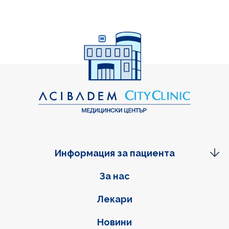
Информация за пациента
Фуутер навигация
За нас
Лекари
Новини