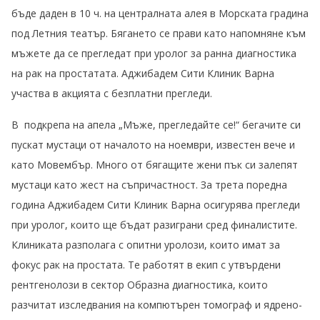
бъде даден в 10 ч. на централната алея в Морската градина
под Летния театър. Бягането се прави като напомняне към
мъжете да се прегледат при уролог за ранна диагностика
на рак на простатата. Аджибадем Сити Клиник Варна
участва в акцията с безплатни прегледи.
В подкрепа на апела „Мъже, прегледайте се!“ бегачите си
пускат мустаци от началото на ноември, известен вече и
като Мовембър. Много от бягащите жени пък си залепят
мустаци като жест на съпричастност. За трета поредна
година Аджибадем Сити Клиник Варна осигурява прегледи
при уролог, които ще бъдат разиграни сред финалистите.
Клиниката разполага с опитни уролози, които имат за
фокус рак на простата. Те работят в екип с утвърдени
рентгенолози в сектор Образна диагностика, които
разчитат изследвания на компютърен томограф и ядрено-