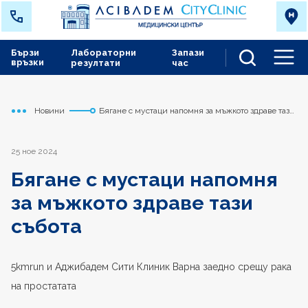
Бързи
Лабораторни
Запази
връзки
резултати
час
Men
Новини
Бягане с мустаци напомня за мъжкото здраве тази
Начало
Варна
събота
25 ное 2024
Бягане с мустаци напомня
за мъжкото здраве тази
събота
5kmrun и Аджибадем Сити Клиник Варна заедно срещу рака
на простатата