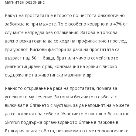
магнитен резонанс.
Ракът на простатата е второто по честота онкологично
заболяване при мъжете. То е особено коварно и в 47% от
случаите напредва без оплаквания. Затова е толкова
важно всяка година да се ходи на профилактичен преглед
при уролог. Рискови фактори за рака на простатата са:
възраст над 50 г., баща, брат или чичо в семейството,
диагностицирани с рак, консумация на храни с високо
съдържание на животински мазнини и др.
Ранното откриване на рака на простатата, помага за
успешното му лечение. Затова и бегачите в събота с
включват в бягането с мустаци, за да напомнят на мъжете
да се погрижат за себе си. Участието е напълно безплатно.
5kmrun
поддържа организираното бягане в паркове в
България всяка събота, независимо от метеорологичните