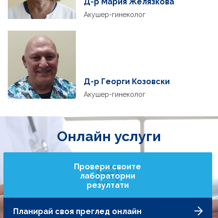
Д-р Mария Желязкова
Акушер-гинеколог
Д-р Георги Козовски
Акушер-гинеколог
Онлайн услуги
Провери своите
лабораторни
резултати
Планирай своя преглед онлайн