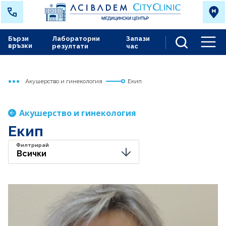
Бързи
Лабораторни
Запази
връзки
резултати
час
Men
Акушерство и гинекология
Екип
Начало
Варна
Медицински дейности
Акушерство и гинекология
Екип
Филтрирай