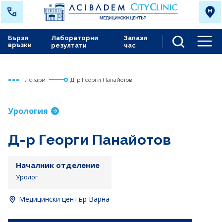
Бързи
Лабораторни
Запази
връзки
резултати
час
Men
Лекари
Д-р Георги Панайотов
Начало
Варна
Урология
Д-р Георги Панайотов
Началник отделение
Уролог
Медицински център Варна