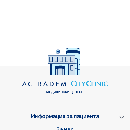
Информация за пациента
Фуутер навигация
За нас