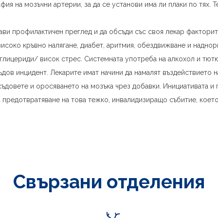
ия на мозъчни артерии, за да се установи има ли плаки по тях. Т
ави профилактичен преглед и да обсъди със своя лекар факторит
високо кръвно налягане, диабет, аритмия, обездвижване и надно
иглицериди/ висок стрес. Системната употреба на алкохол и тю
ъдов инцидент. Лекарите имат начини да намалят въздействието 
 съдовете и оросяването на мозъка чрез добавки. Инициативата и
а предотвратяване на това тежко, инвалидизиращо събитие, коет
Свързани отделения