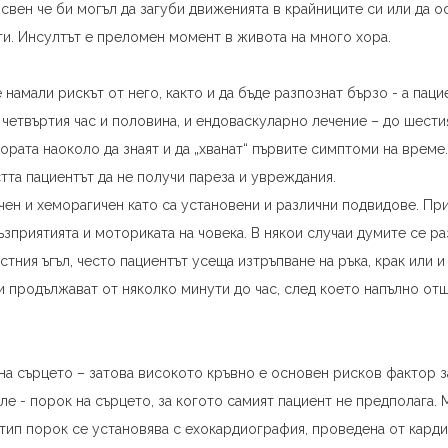
вен че би могъл да загуби движенията в крайниците си или да ос
ги. Инсултът е преломен момент в живота на много хора.
 намали рискът от него, както и да бъде разпознат бързо - а паци
четвъртия час и половина, и ендоваскуларно лечение – до шестия
ората наоколо да знаят и да „хванат“ първите симптоми на време
тта пациентът да не получи пареза и увреждания.
ен и хеморагичен като са установени и различни подвидове. При
зприятията и моториката на човека. В някои случаи думите се ра
стния ъгъл, често пациентът усеща изтръпване на ръка, крак или
 продължават от няколко минути до час, след което напълно отш
 на сърцето – затова високото кръвно е основен рисков фактор з
 - порок на сърцето, за когото самият пациент не предполага. М
 тип порок се установява с ехокардиография, проведена от карди