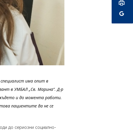
 специалист има опит в
ант в УМБАЛ „Св. Марина“. Д-р
, където и до момента работи.
 това пациентите да не се
 води до сериозни социално-