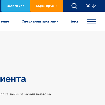
Бързи връзки
BG
Запази час
нениe
Специални програми
Блог
циента
ог са важни за намаляването на