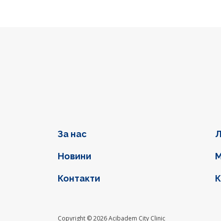
Фуутер навигация
За нас
Л
Новини
М
Контакти
К
Social l
Copyright © 2026 Acibadem City Clinic