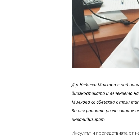
Д-р Недялка Милкова е най-нов
диагностиката и лечението на 
Милкова се сблъсква с този ти
За нея ранното разпознаване н
инвалидизират.
Инсултът и последствията от не