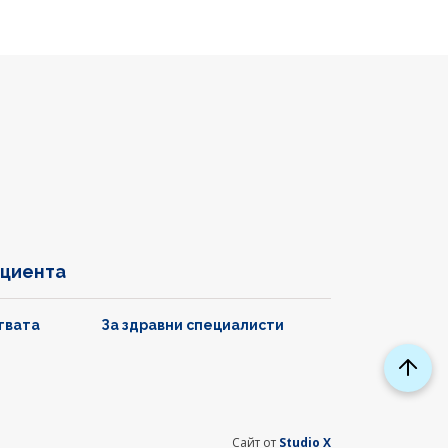
ациента
твата
За здравни специалисти
Сайт от
Studio X