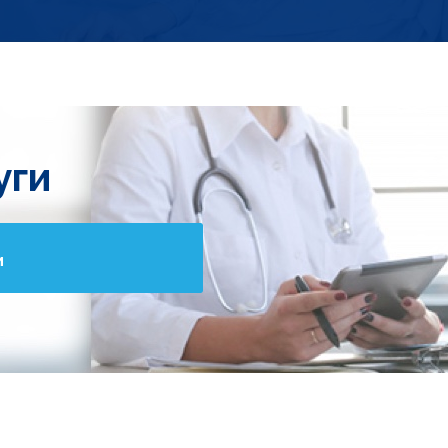
уги
и