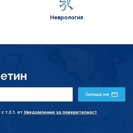
Неврология
етин
Запиши ме
с т.3.1. от
Уведомление за поверителност