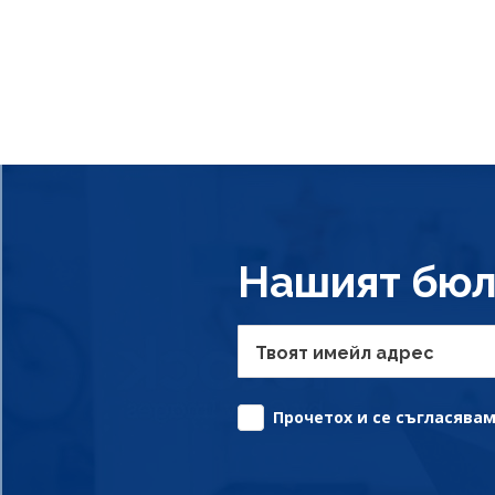
Нашият бюл
Твоят имейл адрес
Прочетох и се съгласявам 