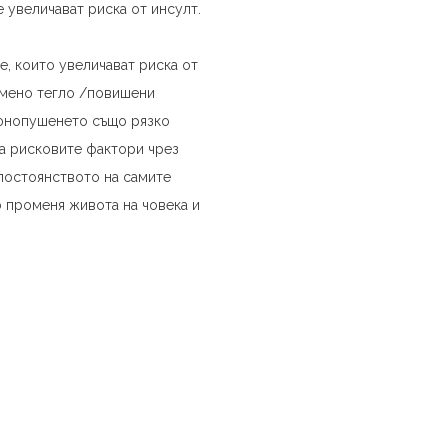
е увеличават риска от инсулт.
е, които увеличават риска от
рмено тегло /повишени
тюнопушенето също рязко
на рисковите фактори чрез
 постоянството на самите
о променя живота на човека и