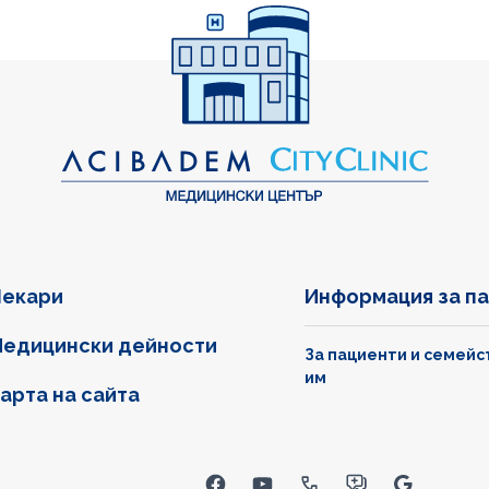
екари
Информация за п
едицински дейности
За пациенти и семейс
им
арта на сайта
inks