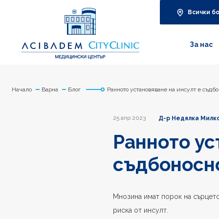
Всички б
За нас
Начало
Варна
Блог
Ранното установяване на инсулт е съдбо
25 апр 2023
Д-р Недялка Милко
Ранното ус
съдбоносно
Мнозина имат порок на сърцето
риска от инсулт.