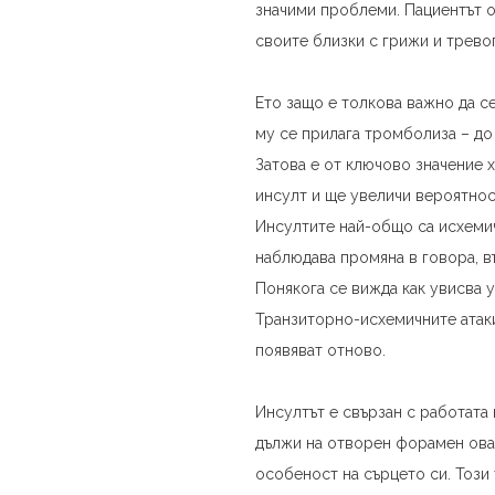
значими проблеми. Пациентът ос
своите близки с грижи и трево
Ето защо е толкова важно да се
му се прилага тромболиза – до 
Затова е от ключово значение х
инсулт и ще увеличи вероятнос
Инсултите най-общо са исхемич
наблюдава промяна в говора, въ
Понякога се вижда как увисва у
Транзиторно-исхемичните атаки
появяват отново.
Инсултът е свързан с работата
дължи на отворен форамен овале
особеност на сърцето си. Този