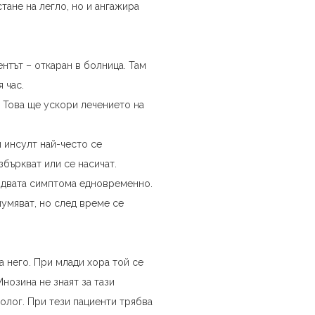
тане на легло, но и ангажира
ентът – откаран в болница. Там
 час.
. Това ще ускори лечението на
 инсулт най-често се
збъркват или се насичат.
 и двата симптома едновременно.
умяват, но след време се
а него. При млади хора той се
нозина не знаят за тази
олог. При тези пациенти трябва