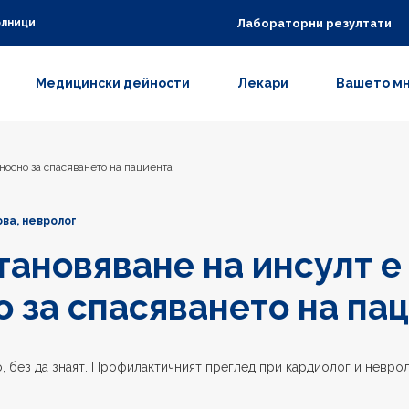
Лабораторни резултати
олници
Медицински дейности
Лекари
Вашето м
носно за спасяването на пациента
ва, невролог
тановяване на инсулт е
 за спасяването на па
, без да знаят. Профилактичният преглед при кардиолог и неврол