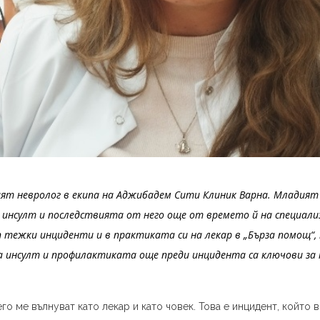
ият невролог в екипа на Аджибадем Сити Клиник Варна. Младият
инсулт и последствията от него още от времето й на специализ
п тежки инциденти и в практиката си на лекар в „Бърза помощ“
а инсулт и профилактиката още преди инцидента са ключови за
го ме вълнуват като лекар и като човек. Това е инцидент, който