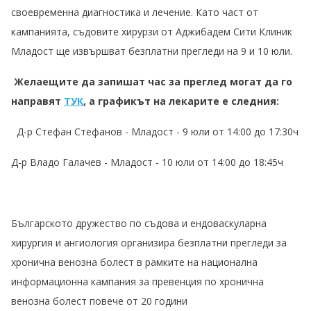
своевременна диагностика и лечение. Като част от
кампанията, съдовите хирурзи от Аджибадем Сити Клиник
Младост ще извършват безплатни прегледи на 9 и 10 юли.
Желаещите да запишат час за преглед могат да го
направят
ТУК
, а графикът на лекарите е следния:
Д-р Стефан Стефанов - Младост - 9 юли от 14:00 до 17:30ч
Д-р Владо Галачев - Младост - 10 юли от 14:00 до 18:45ч
Българското дружество по съдова и ендоваскуларна
хирургия и ангиология организира безплатни прегледи за
хронична венозна болест в рамките на национална
информационна кампания за превенция по хронична
венозна болест повече от 20 години