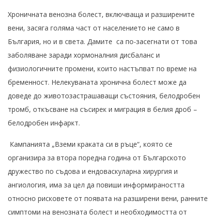
Хроничната венозна болест, включваща и разширените
вени, засяга голяма част от населението не само в
България, но и в света. Дамите са по-засегнати от това
заболяване заради хормоналния дисбаланс и
физиологичните промени, които настъпват по време на
бременност. Нелекуваната хронична болест може да
доведе до животозастрашаващи състояния, белодробен
тромб, откъсване на съсирек и миграция в белия дроб –
белодробен инфаркт.
Кампанията „Вземи краката си в ръце“, която се
организира за втора поредна година от Българското
дружество по съдова и ендоваскуларна хирургия и
ангиология, има за цел да повиши информираността
относно рисковете от появата на разширени вени, ранните
симптоми на венозната болест и необходимостта от