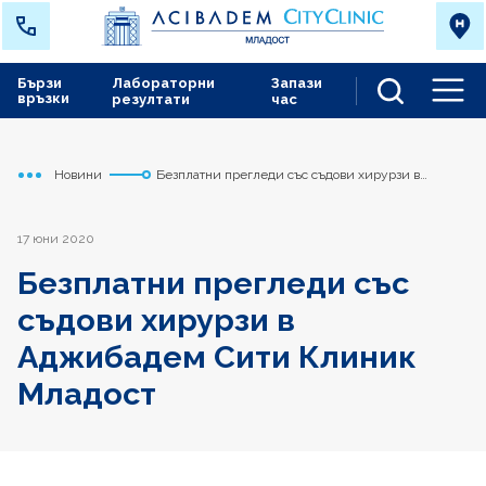
Бързи
Лабораторни
Запази
връзки
резултати
час
Men
Новини
Безплатни прегледи със съдови хирурзи в
Начало
Младост
Аджибадем Сити Клиник Младост
17 юни 2020
Безплатни прегледи със
съдови хирурзи в
Аджибадем Сити Клиник
Младост