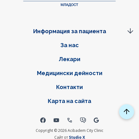
Информация за пациента
Фуутер навигация
За нас
Лекари
Медицински дейности
Контакти
Карта на сайта
Social links
Copyright © 2026 Acibadem City Clinic
Сайт от
Studio X