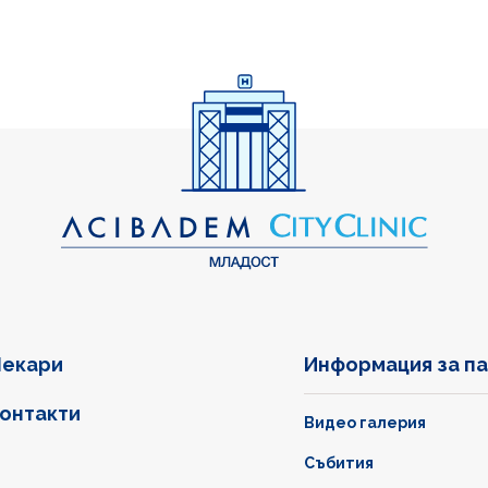
екари
Информация за п
онтакти
Видео галерия
Събития