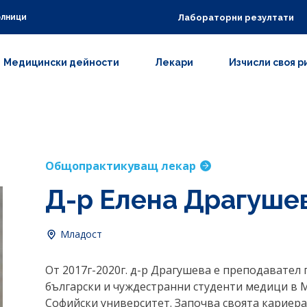
Лабораторни резултати
олници
Медицински дейности
Лекари
Изчисли своя р
Общопрактикуващ лекар
Д-р Елена Драгуше
Младост
От 2017г-2020г. д-р Драгушева е преподавате
български и чуждестранни студенти медици в
Софийски университет. Започва своята кариера 