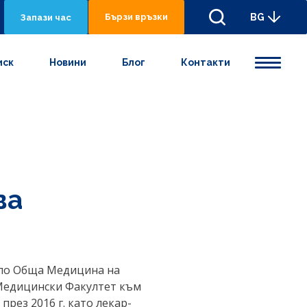
Бързи връзки
BG
Запази час
иск
Новини
Блог
Контакти
ва
л по Обща Медицина на
 Медицински Факултет към
през 2016 г. като лекар-