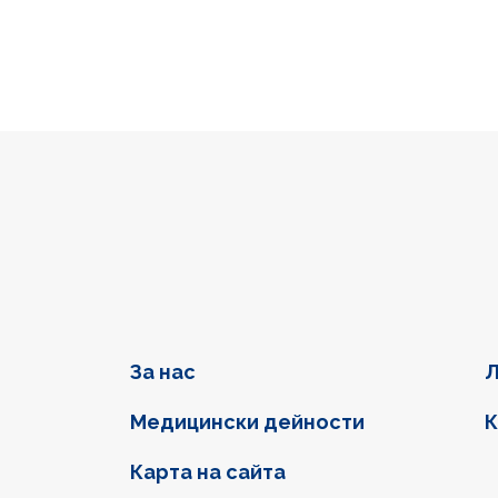
Фуутер навигация
За нас
Л
Медицински дейности
К
Карта на сайта