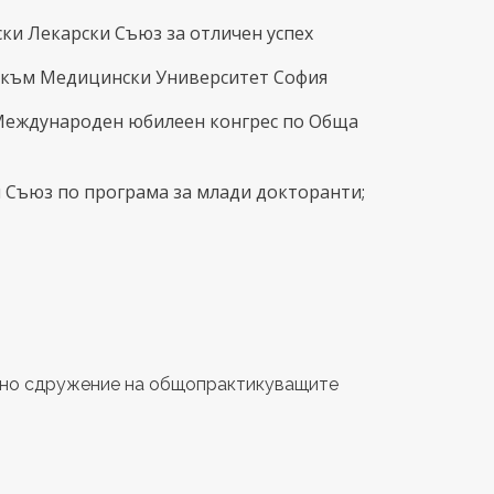
рски Лекарски Съюз за отличен успех
ия към Медицински Университет София
и Международен юбилеен конгрес по Обща
и Съюз по програма за млади докторанти;
ално сдружение на общопрактикуващите