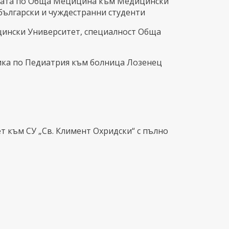
едрата по Обща Мецицина към Медицински
български и чуждестранни студенти
ицински Университет, специалност Обща
иника по Педиатрия към болница Лозенец
т към СУ „Св. Климент Охридски“ с пълно