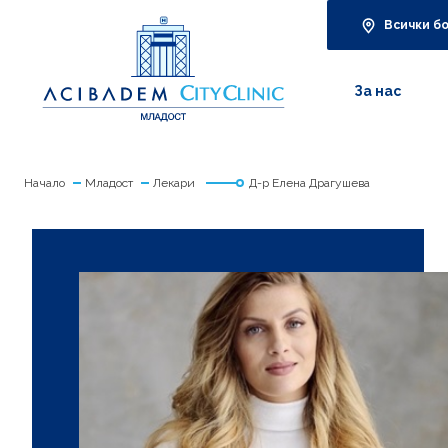
Всички б
За нас
Начало
Младост
Лекари
Д-р Елена Драгушева