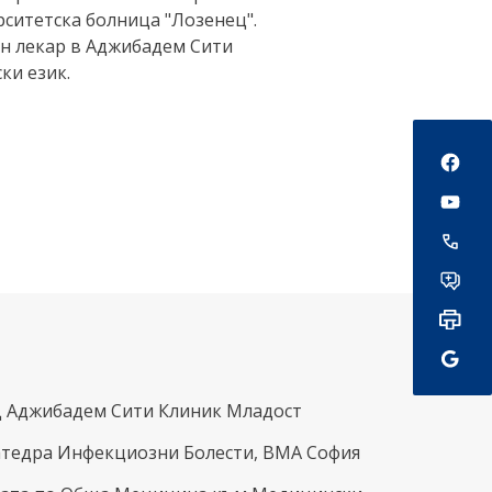
ситетска болница "Лозенец".
н лекар в Аджибадем Сити
ки език.
Social
Ц Аджибадем Сити Клиник Младост
Катедра Инфекциозни Болести, ВМА София