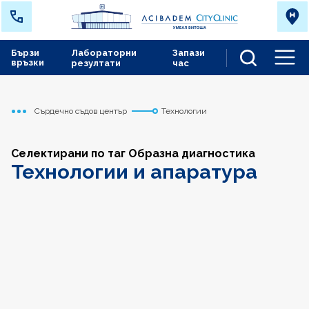
Бързи
Лабораторни
Запази
връзки
резултати
час
Men
Сърдечно съдов център
Технологии
Начало
Селектирани по таг Образна диагностика
Технологии и апаратура