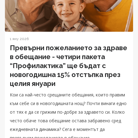
1 яну 2026
Превърни пожеланието за здраве
в обещание - четири пакета
“Профилактика” ще бъдат с
новогодишна 15% отстъпка през
целия януари
Кои са най-често срещаните обещания, които правим
към себе си в новогодишната нощ? Почти винаги едно
от тях е да се грижим по-добре за здравето си. Колко
често обаче това обещание остава забравено сред
ежедневната динамика? Сега е моментът да
превърнем пожеланието в обещание.