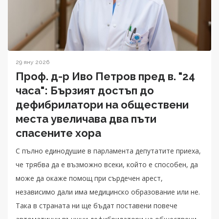
29 яну 2026
Проф. д-р Иво Петров пред в. "24
часа": Бързият достъп до
дефибрилатори на обществени
места увеличава два пъти
спасените хора
С пълно единодушие в парламента депутатите приеха,
че трябва да е възможно всеки, който е способен, да
може да окаже помощ при сърдечен арест,
независимо дали има медицинско образование или не.
Така в страната ни ще бъдат поставени повече