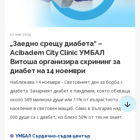
10 ное 2025
„Заедно срещу диабета“ –
Acibadem City Clinic УМБАЛ
Витоша организира скрининг за
диабет на 14 ноември
Наближава 14 ноември - Световният ден за борба с
диабета. Захарният диабет е пандемия, която обхваща
около 589 милиона души или 11% от възрастното
население в световен мащаб. Само в България над 770
000 души са с диабет, но близо 50% от тях не знаят.
УМБАЛ Сърдечно-съдов център