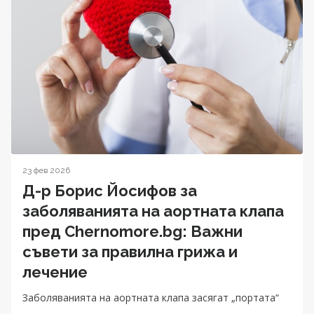
23 фев 2026
Д-р Борис Йосифов за
заболяванията на аортната клапа
пред Chernomore.bg: Важни
съвети за правилна грижа и
лечение
Заболяванията на аортната клапа засягат „портата“