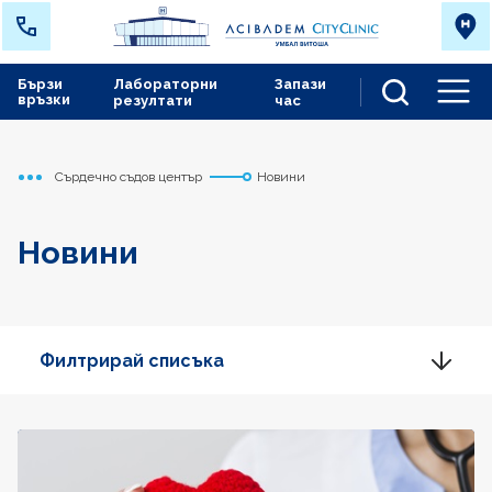
Бързи
Лабораторни
Запази
връзки
резултати
час
Men
Сърдечно съдов център
Новини
Начало
Новини
Филтрирай списъка