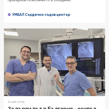
УМБАЛ Сърдечно-съдов център
22 дек 2025
За първи път в България - екипът