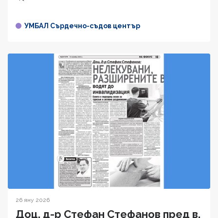
УМБАЛ Сърдечно-съдов център
26 яну 2026
Доц. д-р Стефан Стефанов пред в.