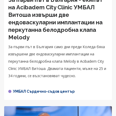
на Acibadem City Clinic УМБАЛ
Витоша извърши две
ендоваскуларни имплантации на
перкутанна белодробна клапа
Melody
За първи път в България само дни преди Коледа бяха
извършени две ендоваскуларни имплантации на
перкутанна белодробна клапа Melody в Acibadem City
Clinic УМБАЛ Витоша. Двамата пациенти, мъже на 25 и
34 години, се възстановяват чудесно.
УМБАЛ Сърдечно-съдов център