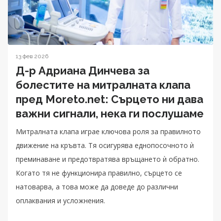
13 фев 2026
Д-р Адриана Динчева за
болестите на митралната клапа
пред Moreto.net: Сърцето ни дава
важни сигнали, нека ги послушаме
Митралната клапа играе ключова роля за правилното
движение на кръвта. Тя осигурява еднопосочното ѝ
преминаване и предотвратява връщането ѝ обратно.
Когато тя не функционира правилно, сърцето се
натоварва, а това може да доведе до различни
оплаквания и усложнения.