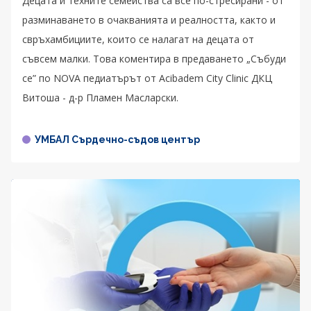
Децата и техните семейства са все по-стресирани - от
разминаването в очакванията и реалността, както и
свръхамбициите, които се налагат на децата от
съвсем малки. Това коментира в предаването „Събуди
се” по NOVA педиатърът от Acibadem City Clinic ДКЦ
Витоша - д-р Пламен Масларски.
УМБАЛ Сърдечно-съдов център