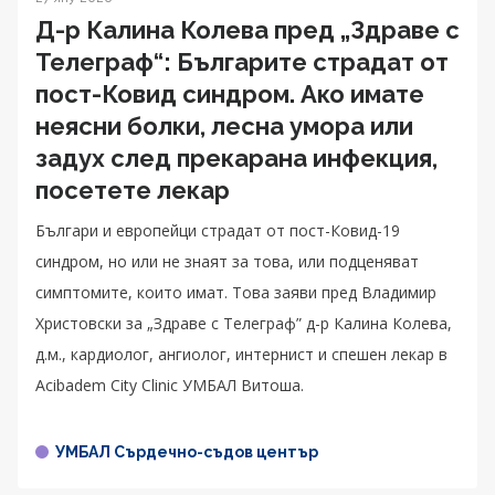
Д-р Калина Колева пред „Здраве с
Телеграф“: Българите страдат от
пост-Ковид синдром. Ако имате
неясни болки, лесна умора или
задух след прекарана инфекция,
посетете лекар
Българи и европейци страдат от пост-Ковид-19
синдром, но или не знаят за това, или подценяват
симптомите, които имат. Това заяви пред Владимир
Христовски за „Здраве с Телеграф” д-р Калина Колева,
д.м., кардиолог, ангиолог, интернист и спешен лекар в
Acibadem City Clinic УМБАЛ Витоша.
УМБАЛ Сърдечно-съдов център