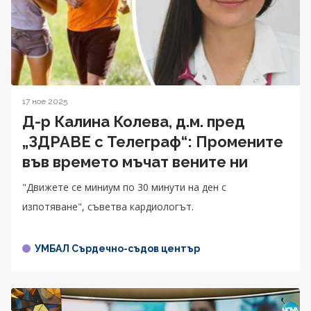
17 ное 2025
Д-р Калина Колева, д.м. пред
„ЗДРАВЕ с Телеграф“: Промените
във времето мъчат вените ни
"Движете се миниум по 30 минути на ден с
изпотяване", съветва кардиологът.
УМБАЛ Сърдечно-съдов център