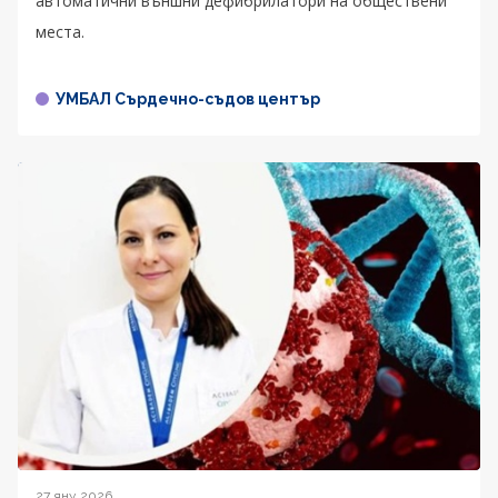
автоматични външни дефибрилатори на обществени
места.
УМБАЛ Сърдечно-съдов център
27 яну 2026