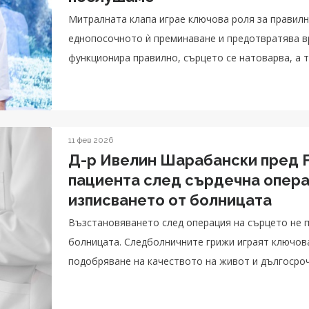
Митралната клапа играе ключова роля за правилн
еднопосочното ѝ преминаване и предотвратява в
функционира правилно, сърцето се натоварва, а 
оплаквания и усложнения.
11 фев 2026
Д-р Ивелин Шарабански пред F
пациента след сърдечна опера
изписването от болницата
Възстановяването след операция на сърцето не п
болницата. Следболничните грижи играят ключов
подобряване на качеството на живот и дългосроч