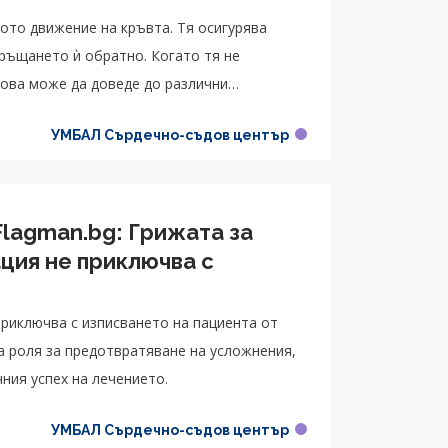
ото движение на кръвта. Тя осигурява
ръщането ѝ обратно. Когато тя не
това може да доведе до различни
УМБАЛ Сърдечно-съдов център
lagman.bg: Грижата за
ция не приключва с
риключва с изписването на пациента от
а роля за предотвратяване на усложнения,
ния успех на лечението.
УМБАЛ Сърдечно-съдов център