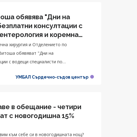
тоша обявява "Дни на
безплатни консултации с
ентерология и коремна
ична хирургия и Отделението по
 Витоша обявяват "Дни на
ции с водещи специалисти по
УМБАЛ Сърдечно-съдов център
ве в обещание - четири
ат с новогодишна 15%
авим към себе си в новогодишната нощ?