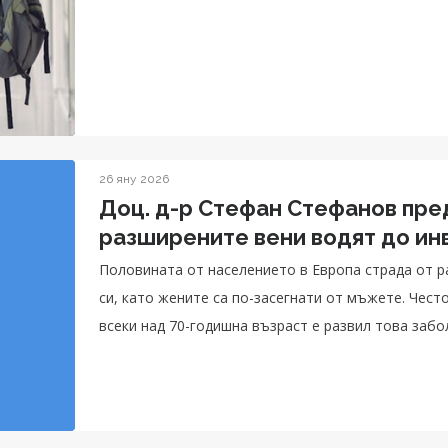
26 яну 2026
Доц. д-р Стефан Стефанов пред
разширените вени водят до ин
Половината от населението в Европа страда от 
си, като жените са по-засегнати от мъжете. Чест
всеки над 70-годишна възраст е развил това забо
разговаря с в. "Доктор" по темата.