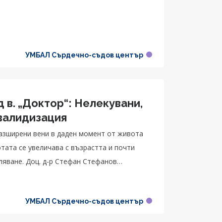
УМБАЛ Сърдечно-съдов център
 в. „Доктор“: Нелекувани,
валидизация
разширени вени в даден момент от живота
отата се увеличава с възрастта и почти
ляване. Доц. д-р Стефан Стефанов
УМБАЛ Сърдечно-съдов център