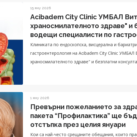
15 яну 2026
Acibadem City Clinic УМБАЛ Ви
храносмилателното здраве" и 
водещи специалисти по гастро
хирургия
Клиниката по ендоскопска, висцерална и бариатр
гастроентерология на Acibadem City Clinic УМБАЛ
храносмилателното здраве" и безплатни консулта
гастроентерология и коремна хирургия.
1 яну 2026
Превърни пожеланието за здра
пакета “Профилактика” ще бъд
отстъпка през целия януари
Кои са най-често срещаните обещания, които пр