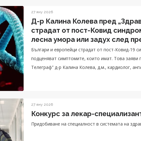
27 яну 2026
Д-р Калина Колева пред „Здрав
страдат от пост-Ковид синдром
лесна умора или задух след пр
посетете лекар
Българи и европейци страдат от пост-Ковид-19 син
подценяват симптомите, които имат. Това заяви 
Телеграф” д-р Калина Колева, д.м., кардиолог, ан
City Clinic УМБАЛ Витоша.
27 яну 2026
Конкурс за лекар-специализан
Придобиване на специалност в системата на здр