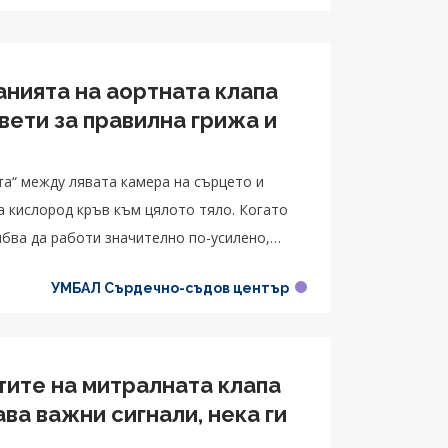
анията на аортната клапа
вети за правилна грижа и
та“ между лявата камера на сърцето и
а кислород кръв към цялото тяло. Когато
ябва да работи значително по-усилено,
УМБАЛ Сърдечно-съдов център
тите на митралната клапа
ва важни сигнали, нека ги