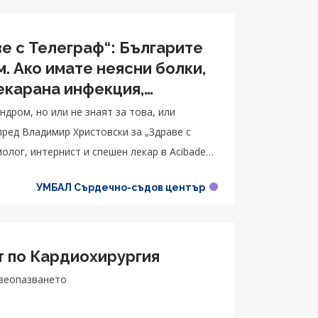
е с Телеграф“: Българите
. Ако имате неясни болки,
екарана инфекция,
дром, но или не знаят за това, или
пред Владимир Христовски за „Здраве с
гиолог, интернист и спешен лекар в Acibadem
УМБАЛ Сърдечно-съдов център
т по Кардиохирургия
авеопазването