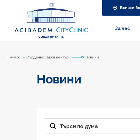
Всички б
За нас
Начало
Сърдечно съдов център
Новини
Новини
Търси по дума