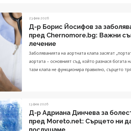
23 фев 2026
Д-р Борис Йосифов за заболяв
пред Chernomore.bg: Важни съ
лечение
Заболяванията на аортната клапа засягат „порта
аортата – основният съд, който разнася богата н
тази клапа не функционира правилно, сърцето тр
което с времето води до сериозни усложнения.
13 фев 2026
Д-р Адриана Динчева за болес
пред Moreto.net: Сърцето ни да
послушаме