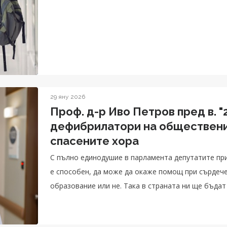
29 яну 2026
Проф. д-р Иво Петров пред в. "
дефибрилатори на обществени 
спасените хора
С пълно единодушие в парламента депутатите при
е способен, да може да окаже помощ при сърдече
образование или не. Така в страната ни ще бъда
дефибрилатори на обществени места.