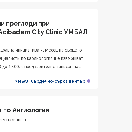
ни прегледи при
Acibadem City Clinic УМБАЛ
здравна инициатива - „Месец на сърцето“
пециалисти по кардиология ще извършват
0 до 17:00, с предварително записан час.
УМБАЛ Сърдечно-съдов център
 по Ангиология
авеопазването