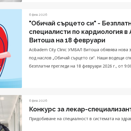
6 фев 2026
"Обичай сърцето си" - Безплат
специалисти по кардиология в 
Витоша на 18 февруари
Acibadem City Clinic УМБАЛ Витоша обявява нова 
под наслов „Обичай сърцето си“. Наши водещи с
безплатни прегледи на 18 февруари 2026 г., от 9:0
6 фев 2026
Конкурс за лекар-специализант
Придобиване на специалност в системата на здр