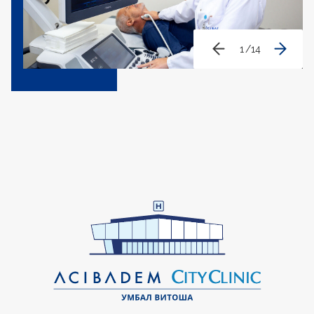
1
/
14