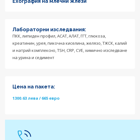
Ехография на млечни жлези
Лабораторни изследвания:
ПКК, липиден профил, АСАТ, АЛАТ, ГГТ, глюкоза,
креатинин, урея, пикочна киселина, желязо, ТЖСК, калий
и натрий комплексно, TSH, CRP, СУЕ, химично изследване
на урина и седимент
Цена на пакета:
1300.63 лева / 665 евро