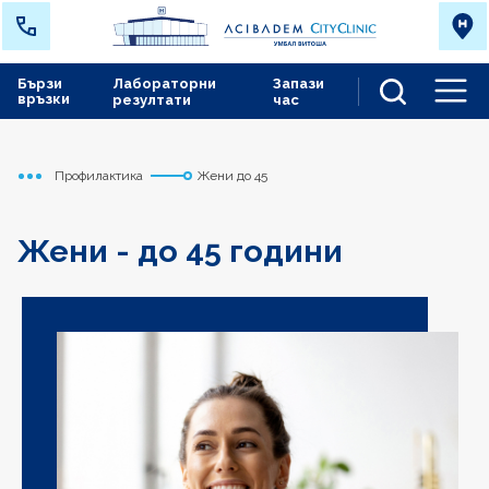
Бързи
Лабораторни
Запази
връзки
резултати
час
Men
Профилактика
Жени до 45
Начало
Сърдечно съдов център
Медицински дейности
Жени - до 45 години