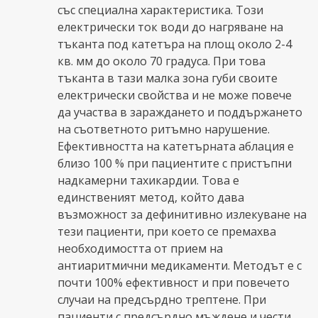
със специална характеристика. Този
електрически ток води до нагряване на
тъканта под катетъра на площ около 2-4
кв. мм до около 70 градуса. При това
тъканта в тази малка зона губи своите
електрически свойства и не може повече
да участва в зараждането и поддържането
на съответното ритъмно нарушение.
Ефективността на катетърната аблация е
близо 100 % при пациентите с пристъпни
надкамерни тахикардии. Това е
единственият метод, който дава
възможност за дефинитивно излекуване на
тези пациенти, при което се премахва
необходимостта от прием на
антиаритмични медикаменти. Методът е с
почти 100% ефективност и при повечето
случаи на предсърдно трептене. При
пациенти с предсърдно мъждене и чести