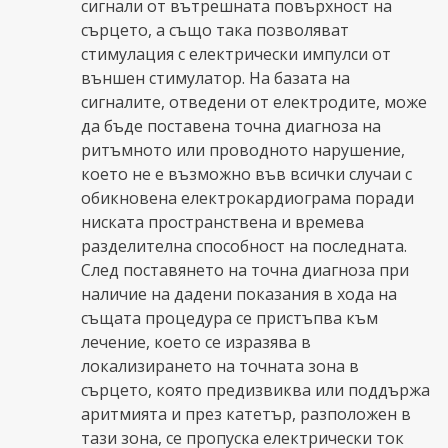
сигнали от вътрешната повърхност на
сърцето, а също така позволяват
стимулация с електрически импулси от
външен стимулатор. На базата на
сигналите, отведени от електродите, може
да бъде поставена точна диагноза на
ритъмното или проводното нарушение,
което не е възможно във всички случаи с
обикновена електрокардиограма поради
ниската пространствена и времева
разделителна способност на последната.
След поставянето на точна диагноза при
наличие на дадени показания в хода на
същата процедура се пристъпва към
лечение, което се изразява в
локализирането на точната зона в
сърцето, която предизвиква или поддържа
аритмията и през катетър, разположен в
тази зона, се пропуска електрически ток