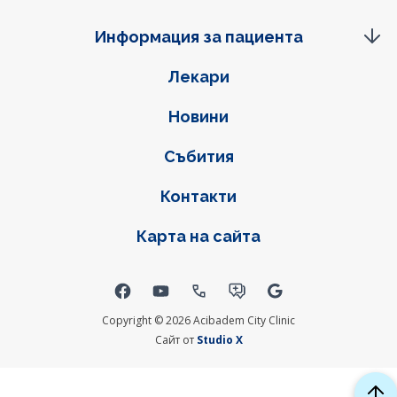
Информация за пациента
Фуутер навигация
Лекари
Новини
Събития
Контакти
Карта на сайта
Social links
Copyright © 2026 Acibadem City Clinic
Сайт от
Studio X