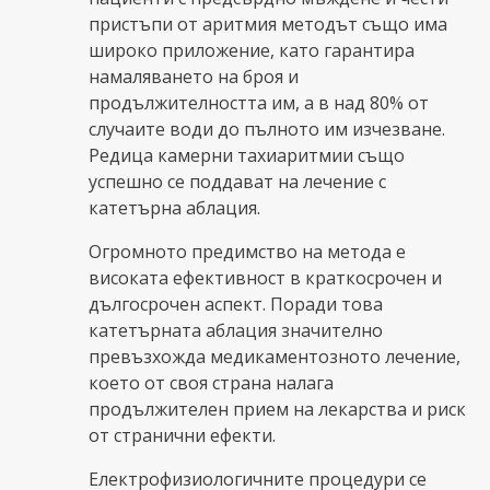
пристъпи от аритмия методът също има
широко приложение, като гарантира
намаляването на броя и
продължителността им, а в над 80% от
случаите води до пълното им изчезване.
Редица камерни тахиаритмии също
успешно се поддават на лечение с
катетърна аблация.
Огромното предимство на метода е
високата ефективност в краткосрочен и
дългосрочен аспект. Поради това
катетърната аблация значително
превъзхожда медикаментозното лечение,
което от своя страна налага
продължителен прием на лекарства и риск
от странични ефекти.
Електрофизиологичните процедури се