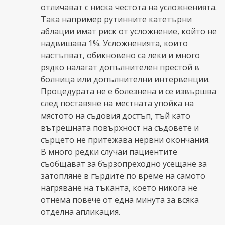
отличават с ниска честота на усложненията.
Така например рутинните катетърни
аблации имат риск от усложнение, който не
надвишава 1%. Усложненията, които
настъпват, обикновено са леки и много
рядко налагат допълнителен престой в
болница или допълнителни интервенции.
Процедурата не е болезнена и се извършва
след поставяне на местната упойка на
мястото на съдовия достъп, тъй като
вътрешната повърхност на съдовете и
сърцето не притежава нервни окончания.
В много редки случаи пациентите
съобщават за бързопреходно усещане за
затопляне в гърдите по време на самото
нагряване на тъканта, което никога не
отнема повече от една минута за всяка
отделна апликация.