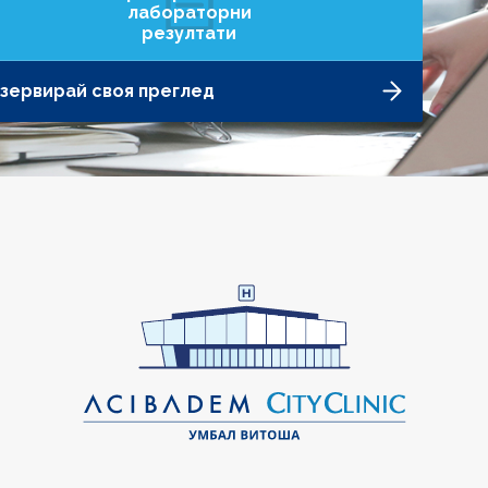
лабораторни
резултати
зервирай своя преглед