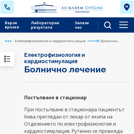
Бързи
Лабораторни
Запази
връзки
резултати
час
Men
Електрофизиология и кардиостимулация
Болнично
Начало
Сърдечно съдов център
Медицински дейности
лечение
Електрофизиология и
кардиостимулация
Болнично лечение
Постъпване в стационар
При постъпване в стационара пациентът
бива прегледан от лекар от екипа на
Отделението по електрофизиология и
кардиостимулация. Рутинно се провежда