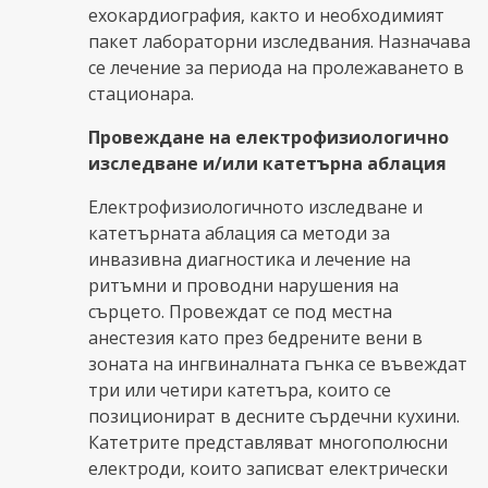
ехокардиография, както и необходимият
пакет лабораторни изследвания. Назначава
се лечение за периода на пролежаването в
стационара.
Провеждане на електрофизиологично
изследване и/или катетърна аблация
Електрофизиологичното изследване и
катетърната аблация са методи за
инвазивна диагностика и лечение на
ритъмни и проводни нарушения на
сърцето. Провеждат се под местна
анестезия като през бедрените вени в
зоната на ингвиналната гънка се въвеждат
три или четири катетъра, които се
позиционират в десните сърдечни кухини.
Катетрите представляват многополюсни
електроди, които записват електрически