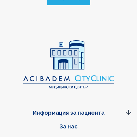
Информация за пациента
Фуутер навигация
За нас