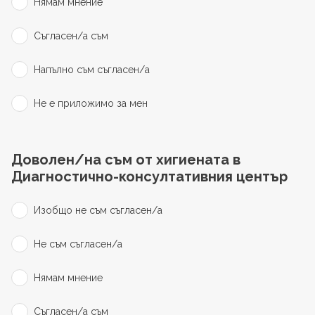
Нямам мнение
Съгласен/а съм
Напълно съм съгласен/а
Не е приложимо за мен
Доволен/на съм от хигиената в
Диагностично-консултативния център
Изобщо не съм съгласен/а
Не съм съгласен/а
Нямам мнение
Съгласен/а съм