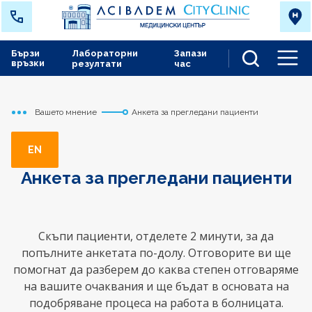
Бързи
Лабораторни
Запази
връзки
резултати
час
Men
Вашето мнениe
Анкета за прегледани пациенти
Начало
Варна
EN
Анкета за прегледани пациенти
Скъпи пациенти, отделете 2 минути, за да
попълните анкетата по-долу. Отговорите ви ще
помогнат да разберем до каква степен отговаряме
на вашите очаквания и ще бъдат в основата на
подобряване процеса на работа в болницата.