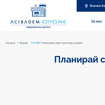
Всички б
За нас
Начало
Варна
Планирай своя преглед онлайн
Планирай с