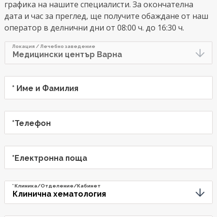
графика на нашите специалисти. За окончателна
дата и час за преглед, ще получите обаждане от наш
оператор в делнични дни от 08:00 ч. до 16:30 ч.
Предпочитана дата
Предпочитан час
Локация / Лечебно заведение
* Име и Фамилия
*Телефон
*Електронна поща
* Клиника/Отделение/Кабинет