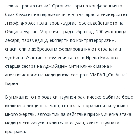
тежък травматизъм“. Организатори
на конференцията
бяха Съюзът на парамедиците в България и Университет
„Проф. д-р Асен Златаров“-Бургас, със съдействието на
Община Бургас. Морският град събра над 200 участници –
лекари, парамедици, експерти по контратероризъм,
спасители и доброволни формирования от страната и
чужбина. Участие в обученията взе и Ирена Емилова –
старша сестра на Аджибадем Сити Клиник Варна и
анестизиологична медицинска сестра в УМБАЛ „Св. Анна“ –
Варна.
В уникалното по рода си научно-практическо събитие беше
включена лекционна част, свързана с кризисни ситуации с
много жертви,
алгоритми за действие при химическа атака,
медицински казуси и клинични случаи, както научната
програма.