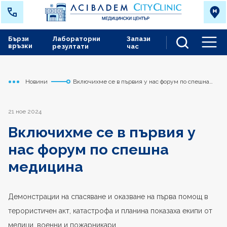
Бързи
Лабораторни
Запази
връзки
резултати
час
Men
Новини
Включихме се в първия у нас форум по спешна
Начало
Варна
медицина
21 ное 2024
Включихме се в първия у
нас форум по спешна
медицина
Демонстрации на спасяване и оказване на първа помощ в
терористичен акт, катастрофа и планина показаха екипи от
медици, военни и пожарникари