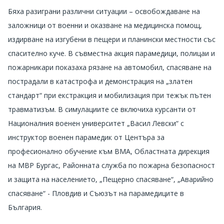
Бяха разиграни различни ситуации – освобождаване на
заложници от военни и оказване на медицинска помощ,
издирване на изгубени в пещери и планински местности със
спасително куче. В съвместна акция парамедици, полицаи и
пожарникари показаха рязане на автомобил, спасяване на
пострадали в катастрофа и демонстрация на „златен
стандарт“ при екстракция и мобилизация при тежък пътен
травматизъм. В симулациите се включиха курсанти от
Националния военен университет „Васил Левски“ с
инструктор военен парамедик от Центъра за
професионално обучение към ВМА, Областната дирекция
на МВР Бургас, Районната служба по пожарна безопасност
и защита на населението, „Пещерно спасяване“, „Аварийно
спасяване“ - Пловдив и Съюзът на парамедиците в
България.