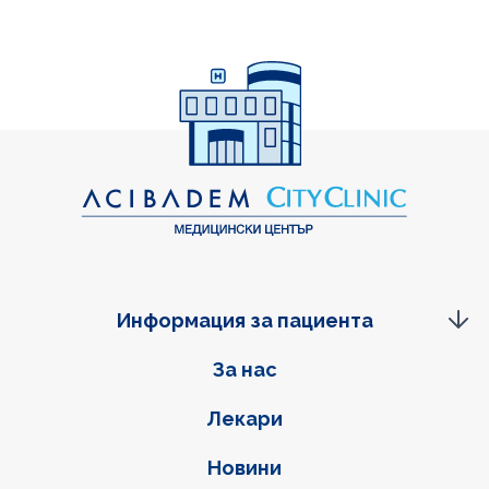
Информация за пациента
Фуутер навигация
За нас
Лекари
Новини