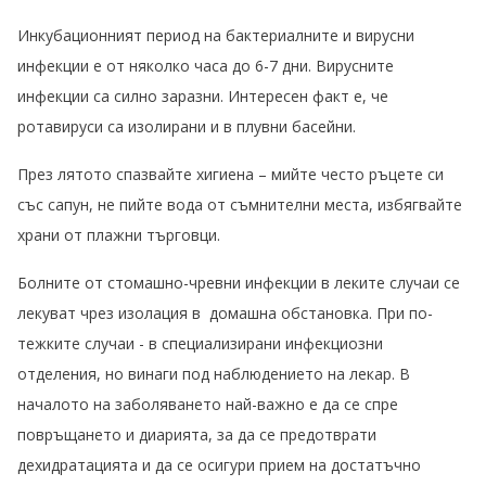
Инкубационният период на бактериалните и вирусни
инфекции е от няколко часа до 6-7 дни. Вирусните
инфекции са силно заразни. Интересен факт е, че
ротавируси са изолирани и в плувни басейни.
През лятото спазвайте хигиена – мийте често ръцете си
със сапун, не пийте вода от съмнителни места, избягвайте
храни от плажни търговци.
Болните от стомашно-чревни инфекции в леките случаи се
лекуват чрез изолация в домашна обстановка. При по-
тежките случаи - в специализирани инфекциозни
отделения, но винаги под наблюдението на лекар. В
началото на заболяването най-важно е да се спре
повръщането и диарията, за да се предотврати
дехидратацията и да се осигури прием на достатъчно