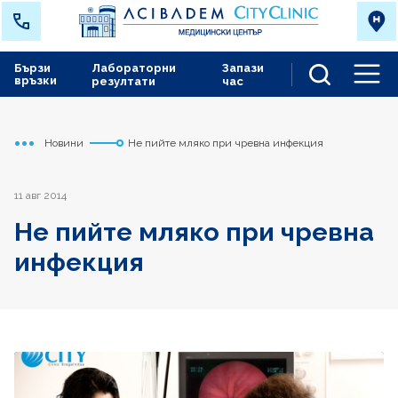
Бързи
Лабораторни
Запази
връзки
резултати
час
Men
Новини
Не пийте мляко при чревна инфекция
Начало
Варна
11 авг 2014
Не пийте мляко при чревна
инфекция