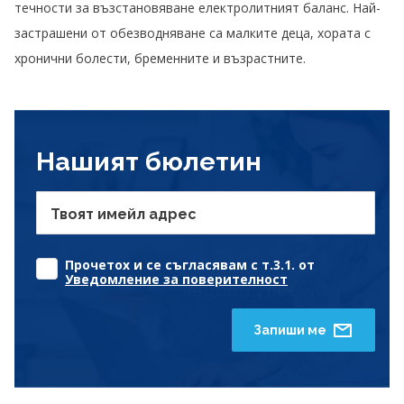
течности за възстановяване електролитният баланс. Най-
застрашени от обезводняване са малките деца, хората с
хронични болести, бременните и възрастните.
Нашият бюлетин
Твоят имейл адрес
Прочетох и се съгласявам с т.3.1. от
Уведомление за поверителност
Запиши ме