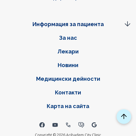
Информация за пациента
Фуутер навигация
За нас
Лекари
Новини
Медицински дейности
Контакти
Карта на сайта
Social links
Copyright © 2026 Acibadem City Clinic