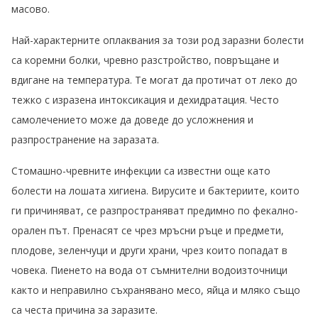
масово.
Най-характерните оплаквания за този род заразни болести
са коремни болки, чревно разстройство, повръщане и
вдигане на температура. Те могат да протичат от леко до
тежко с изразена интоксикация и дехидратация. Често
самолечението може да доведе до усложнения и
разпространение на заразата.
Стомашно-чревните инфекции са известни още като
болести на лошата хигиена. Вирусите и бактериите, които
ги причиняват, се разпространяват предимно по фекално-
орален път. Пренасят се чрез мръсни ръце и предмети,
плодове, зеленчуци и други храни, чрез които попадат в
човека. Пиенето на вода от съмнителни водоизточници
както и неправилно съхранявано месо, яйца и мляко също
са честа причина за заразите.