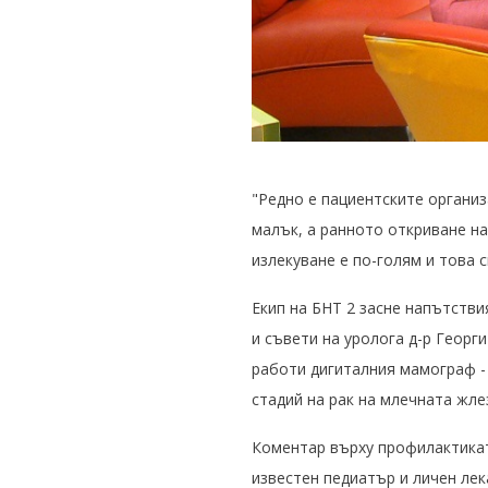
"Редно е пациентските организ
малък, а ранното откриване н
излекуване е по-голям и това с
Екип на БНТ 2 засне напътстви
и съвети на уролога д-р Георг
работи дигиталния мамограф -
стадий на рак на млечната жле
Коментар върху профилактиката
известен педиатър и личен лек