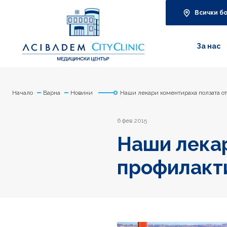
Всички б
За нас
Начало
Варна
Новини
Наши лекари коментираха ползата от
6 фев 2015
Наши лекар
профилакти