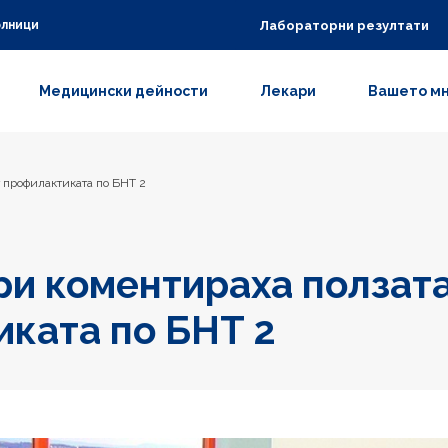
Лабораторни резултати
олници
Медицински дейности
Лекари
Вашето м
 профилактиката по БНТ 2
и коментираха ползата
ката по БНТ 2