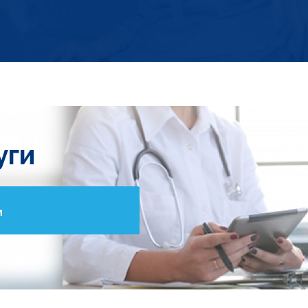
уги
и