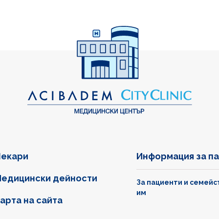
екари
Информация за п
едицински дейности
За пациенти и семейс
им
арта на сайта