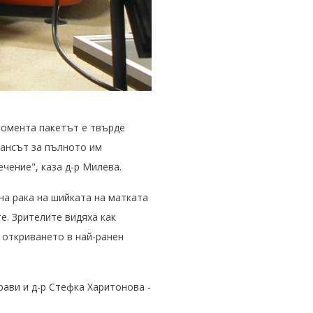
момента пакетът е твърде
шансът за пълното им
ечение", каза д-р Милева.
на рака на шийката на матката
е. Зрителите видяха как
 откриването в най-ранен
ави и д-р Стефка Харитонова -