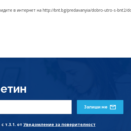
те в интернет на http://bnt.bg/predavanyia/dobro-utro-s-bnt2/dob
етин
Запиши ме
с т.3.1. от
Уведомление за поверителност