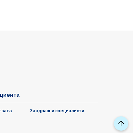
ациента
твата
За здравни специалисти