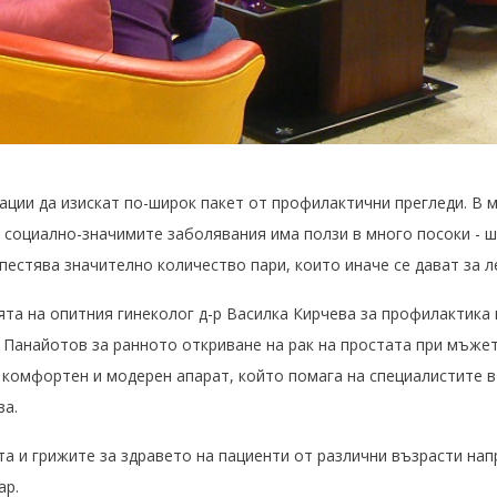
ации да изискат по-широк пакет от профилактични прегледи. В 
а социално-значимите заболявания има ползи в много посоки - 
пестява значително количество пари, които иначе се дават за л
ята на опитния гинеколог д-р Василка Кирчева за профилактика 
и Панайотов за ранното откриване на рак на простата при мъжет
 комфортен и модерен апарат, който помага на специалистите в
за.
 и грижите за здравето на пациенти от различни възрасти напр
ар.