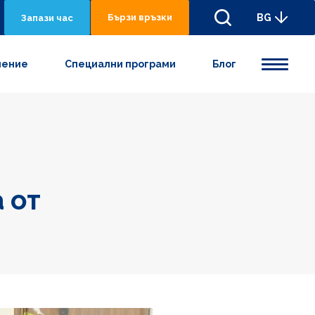
Бързи връзки
BG
Запази час
нениe
Специални програми
Блог
 от