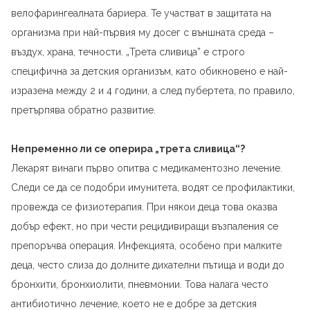
велофарингеалната бариера. Те участват в защитата на
организма при най-първия му досег с външната среда –
въздух, храна, течности. „Трета сливица” е строго
специфична за детския организъм, като обикновено е най-
изразена между 2 и 4 години, а след пубертета, по правило,
претърпява обратно развитие.
Непременно ли се оперира „трета сливица“?
Лекарят винаги първо опитва с медикаментозно лечение.
Следи се да се подобри имунитета, водят се профилактики,
провежда се физиотерапия. При някои деца това оказва
добър ефект, но при чести рецидивиращи възпаления се
препоръчва операция. Инфекцията, особено при малките
деца, често слиза до долните дихателни пътища и води до
бронхити, бронхиолити, пневмонии. Това налага често
антибиотично лечение, което не е добре за детския