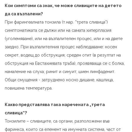
Кои симптоми са знак, че може сливиците на детето
да са възпалени?
При фарингеалната тонзила (т.нар. ”трета сливица”)
симптоматиката се дължи или на самата хиперплазия
(уголемяване), или на възпалителен процес, или и на двете
заедно. При възпалителния процес наблюдаваме: носен
секрет, водещ до обструкция; среден отит (в резултат на
обструкция на Евстахиевата тръба), проявяваща се с болка,
намаление на слуха; ринит и синуит; шиен лимфаденит.
Общи смущения - затруднено носно дишане, кашлица,
повишена температура.
Какво представлява така наречената „трета
сливица“?
Тонзилите – сливиците, са органи, разположени във
фаринкса, които са елемент на имунната система, част от