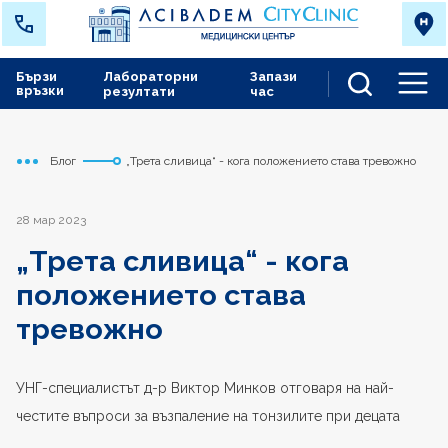
Бързи
Лабораторни
Запази
връзки
резултати
час
Men
Блог
„Трета сливица“ - кога положението става тревожно
Начало
Варна
28 мар 2023
„Трета сливица“ - кога
положението става
тревожно
УНГ-специалистът д-р Виктор Минков отговаря на най-
честите въпроси за възпаление на тонзилите при децата