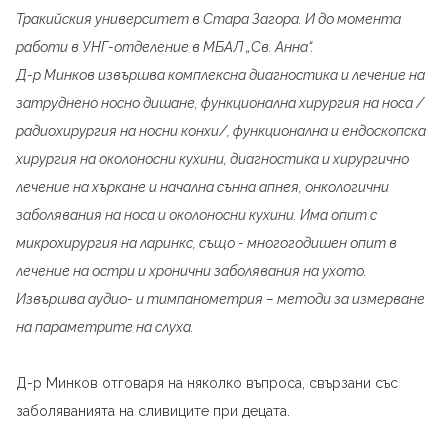
Тракийския университет в Стара Загора. И до момента
работи в УНГ-отделение в МБАЛ „Св. Анна“.
Д-р Минков извършва комплексна диагностика и лечение на
затруднено носно дишане, функционална хирургия на носа /
радиохирургия на носни конхи/, функционална и ендоскопска
хирургия на околоносни кухини, диагностика и хирургично
лечение на хъркане и начална сънна апнея, онкологични
заболявания на носа и околоносни кухини. Има опит с
микрохирургия на ларинкс, също - многогодишен опит в
лечение на остри и хронични заболявания на ухото.
Извършва аудио- и тимпанометрия – методи за измерване
на параметрите на слуха.
Д-р Минков отговаря на няколко въпроса, свързани със
заболяванията на сливиците при децата.