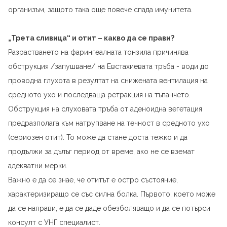
организъм, защото така още повече спада имунитета.
„Трета сливица“ и отит – какво да се прави?
Разрастването на фарингеалната тонзила причинява
обструкция /запушване/ на Евстахиевата тръба - води до
проводна глухота в резултат на снижената вентилация на
средното ухо и последваща ретракция на тъпанчето.
Обструкция на слуховата тръба от аденоидна вегетация
предразполага към натрупване на течност в средното ухо
(сериозен отит). То може да стане доста тежко и да
продължи за дълъг период от време, ако не се вземат
адекватни мерки.
Важно е да се знае, че отитът е остро състояние,
характеризиращо се със силна болка. Първото, което може
да се направи, е да се даде обезболяващо и да се потърси
консулт с УНГ специалист.