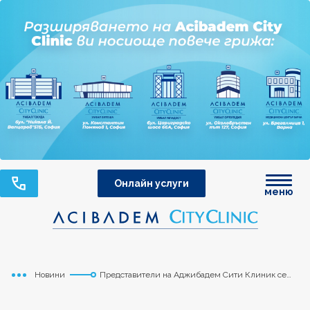
Онлайн услуги
меню
Новини
Представители на Аджибадем Сити Клиник се
Начало
срещнаха с над 100 бъдещи медицински сестри
и акушерки в МУ-Варна