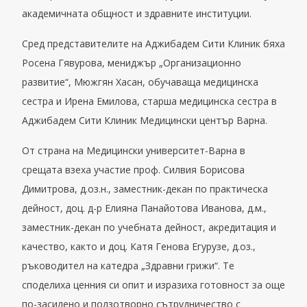
академичната общност и здравните институции.
Сред представителите на Аджибадем Сити Клиник бяха
Росена Гявурова, мениджър „Организационно
развитие“, Мюжгян Хасан, обучаваща медицинска
сестра и Ирена Емилова, старша медицинска сестра в
Аджибадем Сити Клиник Медицински център Варна.
От страна на Медицински университет-Варна в
срещата взеха участие проф. Силвия Борисова
Димитрова, д.оз.н., заместник-декан по практическа
дейност, доц. д-р Елияна Панайотова Иванова, д.м.,
заместник-декан по учебната дейност, акредитация и
качество, както и доц. Катя Генова Егурузе, д.оз.,
ръководител на катедра „Здравни грижи“. Те
споделиха ценния си опит и изразиха готовност за още
по-засилено и ползотворно сътрудничество с