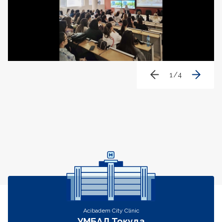
1
/
4
Контакти
Acibadem City Clinic
УМБАЛ Токуда