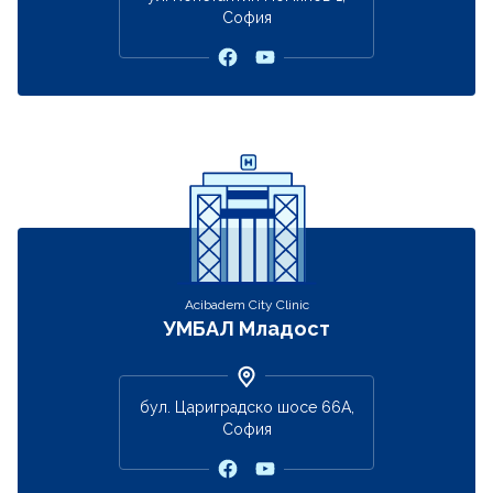
София
Acibadem City Clinic
УМБАЛ Младост
бул. Цариградско шосе 66А,
София