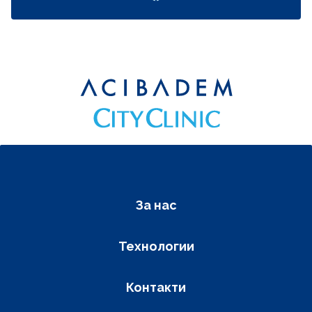
Фуутер навигация
За нас
Технологии
Контакти