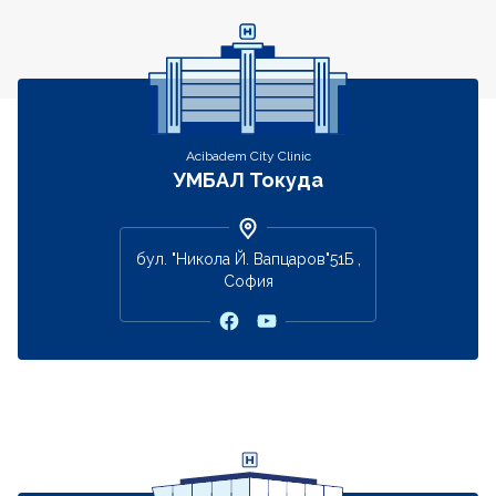
Контакти
Acibadem City Clinic
УМБАЛ Токуда
бул. "Никола Й. Вапцаров"51Б ,
София