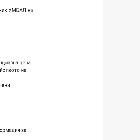
иник УМБАЛ на
нциална цена;
ейството на
чени
ормация за
в