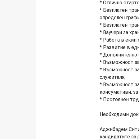
* Отлично старт
* Безплатен тр
определен графи
* Безплатен тра
* Ваучери за хра
* Работа в екип
* Развитие в ед
* Допълнително 
* Възможност за
* Възможност за
служителя;
* Възможност за
консумативи, за
* Постоянен тр
Необходими док
Аджибадем Сити 
кандидатите за 