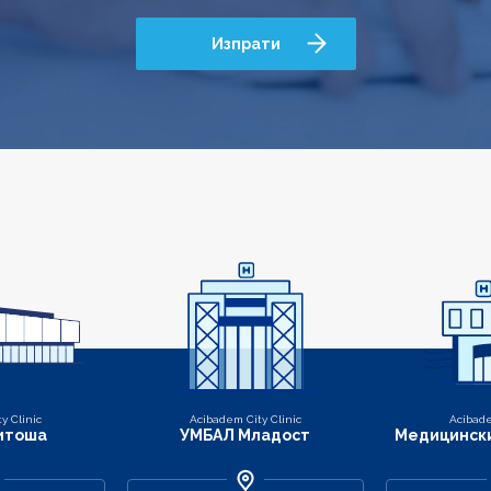
Изпрати
y Clinic
Acibadem City Clinic
Acibade
итоша
УМБАЛ Младост
Медицински