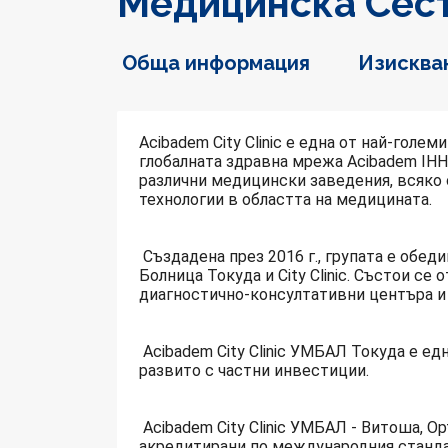
Медицинска Сест
Обща информация
Изисква
Acibadem City Clinic е една от най-голе
глобалната здравна мрежа Acibadem IHH 
различни медицински заведения, всяко 
технологии в областта на медицината.
Създадена през 2016 г., групата е обед
Болница Токуда и City Clinic. Състои се 
диагностично-консултативни центъра и
Acibadem City Clinic УМБАЛ Токуда е ед
развито с частни инвестиции.
Acibadem City Clinic УМБАЛ - Витоша, О
акредитирани по международния стандар