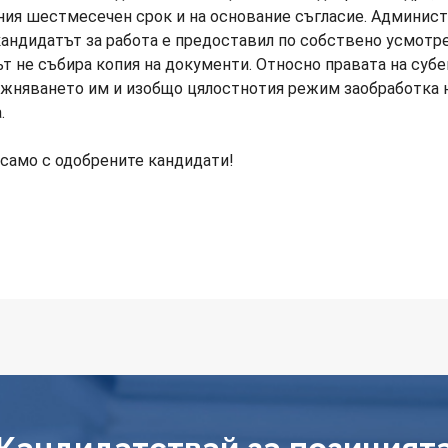
ния шестмесечен срок и на основание съгласие. Админис
кандидатът за работа е предоставил по собствено усмотр
 не събира копия на документи. Относно правата на субек
ажняването им и изобщо цялостнотия режим заобработка 
.
само с одобрените кандидати!