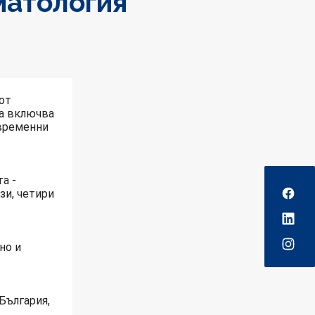
матология
 от
та включва
ъвременни
Social
а -
ази, четири
но и
България,