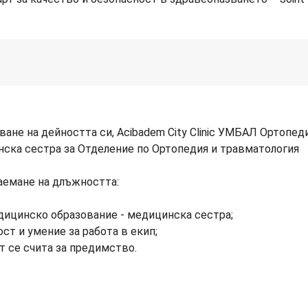
ане на дейността си, Acibadem City Clinic УМБАЛ Ортопед
ска сестра за Отделение по Ортопедия и травматология
аемане на длъжността:
дицинско образование - медицинска сестра;
ст и умение за работа в екип;
т се счита за предимство.