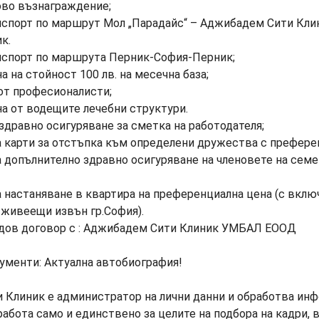
ово възнаграждение;
анспорт по маршрут Мол „Парадайс“ – Аджибадем Сити Кл
к.
нспорт по маршрута Перник-София-Перник;
на на стойност 100 лв. на месечна база;
 от професионалисти;
нa от водещите лечебни структури.
здравно осигуряване за сметка на работодателя;
 карти за отстъпка към определени дружества с префере
 допълнително здравно осигуряване на членовете на сем
 настаняване в квартира на преференциална цена (с вклю
 живеещи извън гр.София).
удов договор с : Аджибадем Сити Клиник УМБАЛ ЕООД
ументи: Актуална автобиография!
Клиник е администратор на лични данни и обработва инф
работа само и единствено за целите на подбора на кадри, 