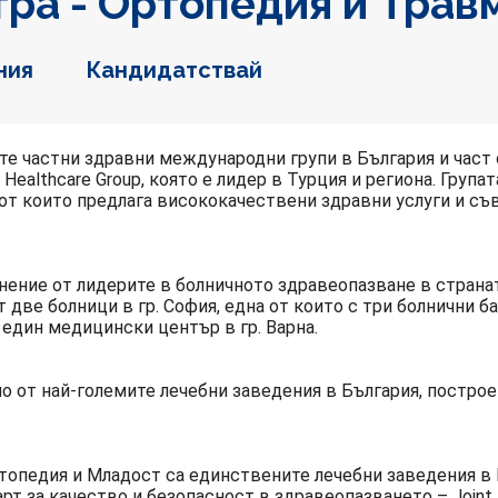
ра - Ортопедия и Трав
ния
Кандидатствай
мите частни здравни международни групи в България и част
Healthcare Group, която е лидер в Турция и региона. Група
от които предлага висококачествени здравни услуги и с
инение от лидерите в болничното здравеопазване в странат
от две болници в гр. София, една от които с три болнични б
 един медицински център в гр. Варна.
но от най-големите лечебни заведения в България, построе
ртопедия и Младост са единствените лечебни заведения в 
т за качество и безопасност в здравеопазването – Joint