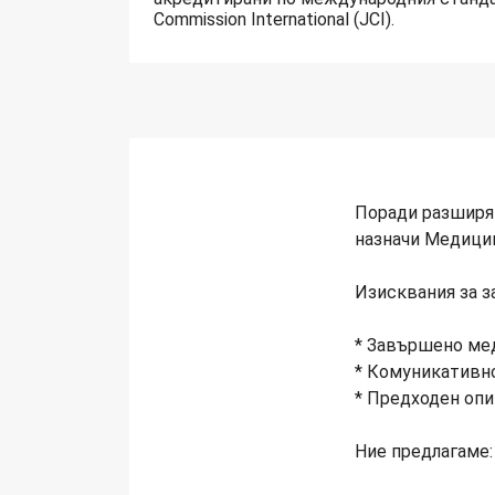
Commission International (JCI).
Поради разширяв
назначи Медицин
Изисквания за з
* Зaвършено ме
* Комуникативно
* Предходен опи
Ние предлагаме: