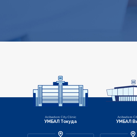
Контакти
Acibadem City Clinic
Acibadem Cit
УМБАЛ Токуда
УМБАЛ В