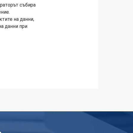
траторът събира
ение.
тите на данни,
на данни при