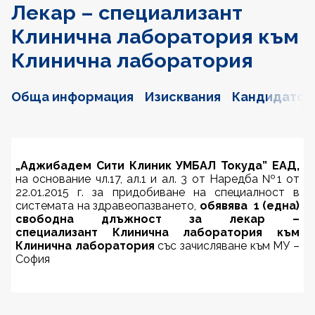
Лекар – специализант
Клинична лаборатория към
Клинична лаборатория
Обща информация
Изисквания
Кандидатст
„Аджибадем Сити Клиник
УМБАЛ Токуда” ЕАД,
на основание чл.17, ал.1 и ал. 3
от Наредба №1 от
22.01.2015 г. за придобиване на специалност в
системата на здравеопазването,
обявява 1 (една)
свободна длъжност за лекар –
специализант
Клинична лаборатория
към
Клинична лаборатория
със зачисляване към МУ –
София