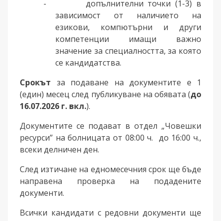
-
допълнителни точки (1-3) в
зависимост от наличието на
езикови, компютърни и други
компетенции имащи важно
значение за специалността, за която
се кандидатства.
Срокът
за подаване на документите е 1
(един) месец след публикуване на обявата (
до
16.07.2026 г. вкл.
).
Документите се подават в отдел „Човешки
ресурси” на болницата от 08:00 ч. до 16:00 ч.,
всеки делничен ден.
След изтичане на едномесечния срок ще бъде
направена проверка на подадените
документи.
Всички кандидати с редовни документи ще