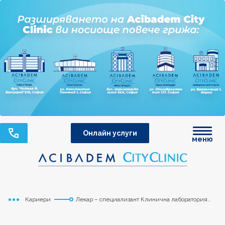
Онлайн услуги
меню
Кариери
Лекар – специализант Клинична лаборатория
Начало
към Клинична лаборатория