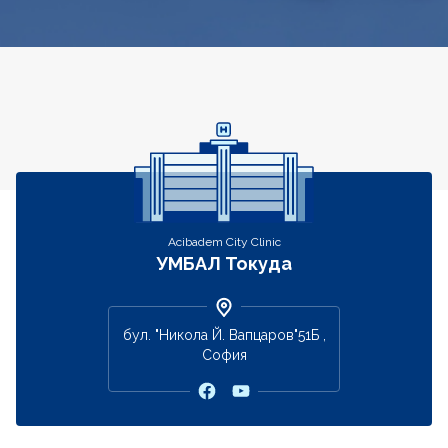
Контакти
Acibadem City Clinic
УМБАЛ Токуда
бул. "Никола Й. Вапцаров"51Б ,
София