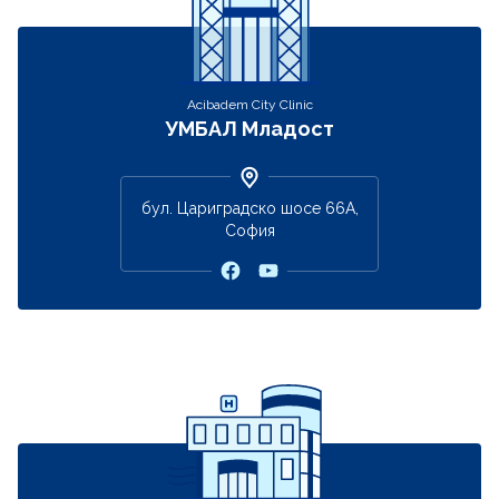
Acibadem City Clinic
УМБАЛ Младост
бул. Цариградско шосе 66А,
София