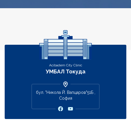
Контакти
Acibadem City Clinic
УМБАЛ Токуда
бул. "Никола Й. Вапцаров"51Б ,
София