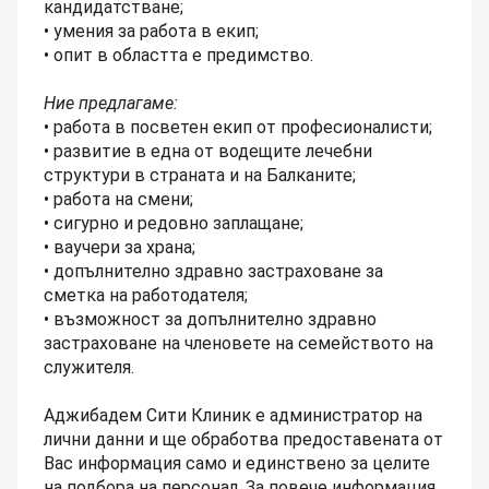
кандидатстване;
• умения за работа в екип;
• опит в областта е предимство.
Ние предлагаме:
• работа в посветен екип от професионалисти;
• развитие в еднa от водещите лечебни
структури в страната и на Балканите;
• работа на смени;
• сигурно и редовно заплащане;
• ваучери за храна;
• допълнително здравно застраховане за
сметка на работодателя;
• възможност за допълнително здравно
застраховане на членовете на семейството на
служителя.
Аджибадем Сити Клиник е администратор на
лични данни и ще обработва предоставената от
Вас информация само и единствено за целите
на подбора на персонал. За повече информация