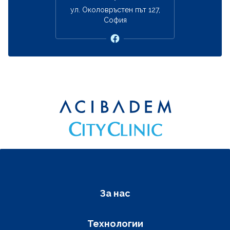
ул. Околовръстен път 127,
София
Фуутер навигация
За нас
Технологии