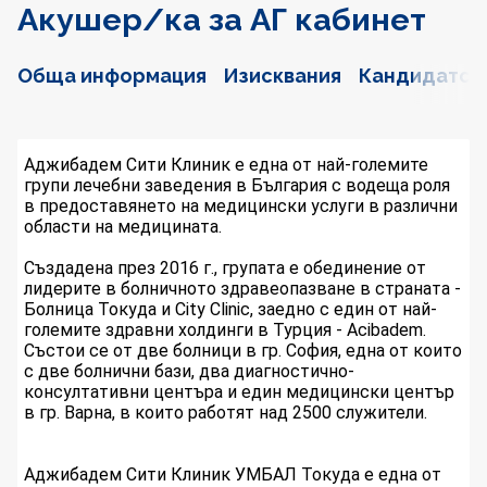
Акушер/ка за АГ кабинет
Обща информация
Изисквания
Кандидатст
Аджибадем Сити Клиник е една от най-големите
групи лечебни заведения в България с водеща роля
в предоставянето на медицински услуги в различни
области на медицината.
Създадена през 2016 г., групата е обединение от
лидерите в болничното здравеопазване в страната -
Болница Токуда и City Clinic, заедно с един от най-
големите здравни холдинги в Турция - Acibadem.
Състои се от две болници в гр. София, една от които
с две болнични бази, два диагностично-
консултативни центъра и един медицински център
в гр. Варна, в които работят над 2500 служители.
Аджибадем Сити Клиник УМБАЛ Токуда е една от