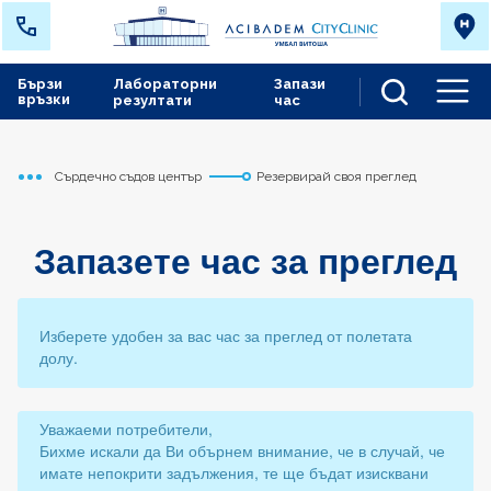
Бързи
Лабораторни
Запази
връзки
резултати
час
Men
Сърдечно съдов център
Резервирай своя преглед
Начало
Запазете час за преглед
Изберете удобен за вас час за преглед от полетата
долу.
Уважаеми потребители,
Бихме искали да Ви обърнем внимание, че в случай, че
имате непокрити задължения, те ще бъдат изисквани