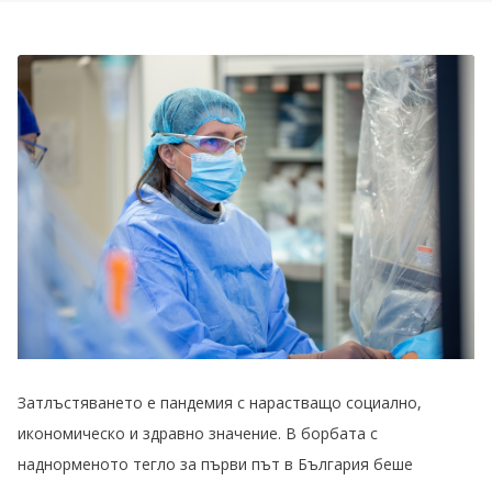
Затлъстяването е пандемия с нарастващо социално,
икономическо и здравно значение. В борбата с
наднорменото тегло за първи път в България беше