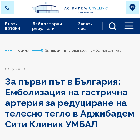
Бързи
Лабораторни
Запази
връзки
резултати
час
Men
Новини
За първи път в България: Емболизация на
Начало
Сърдечно съдов център
гастрична артерия за редуциране на телесно
тегло в Аджибадем Сити Клиник УМБАЛ
6 яну 2020
За първи път в България:
Емболизация на гастрична
артерия за редуциране на
телесно тегло в Аджибадем
Сити Клиник УМБАЛ