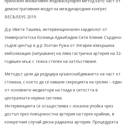
приложен иновативен ендоваскуларен метод като част от
демонстративния модул на международния конгрес
BEC&ISEVS 2019.
Д-р Ивета Ташева, интервенционален кардиолог от
Университетска болница Аджибадем Сити Клиник Сърдено-
съдов център и д-р Золтан Ружа от Унгария извършиха
емболизация (запушване) на лява гастрична артерия на 32-
годишен мъж с тежка степен на затлъстяване.
Методът цели да редуцира кръвоснабдяването на част от
стомаха, с което да се намали секрецията на грелин – един
от основните медиатори на глада и ситостта в
централната нервна система.
Интервенцията се осъществява с локална упойка чрез
достъп през повърхностна артерия на горен крайник, в
конкретния случай дясна радиална артерия. Процедурата