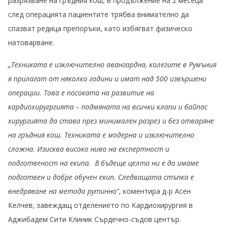
разрязване на гръдния кош, в продължение на 2 месеца
след операцията пациентите трябва внимателно да
спазват редица препоръки, като избягват физическо
натоварване.
„Техниката е изключително авангардна, колегите в Румъния
я прилагат от няколко години и имат над 500 извършени
операции. Това е посоката на развитие на
кардиохиругргията – подмяната на всички клапи и байпас
хирургията да става през минимален разрез и без отваряне
на гръдния кош. Техниката е модерна и изключително
сложна. Изисква високо ниво на експертност и
подготвеност на екипа. В бъдеще целта ни е да имаме
подготвен и добре обучен екип. Следващата стъпка е
внедряване на метода рутинно“
, коментира д-р Асен
Келчев, завеждащ отделението по Кардиохирургия в
Аджибадем Сити Клиник Сърдечно-съдов център.