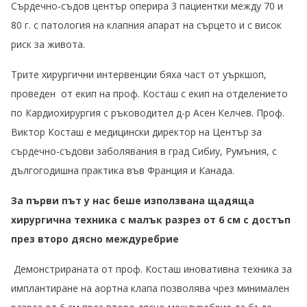
Сърдечно-съдов център оперира 3 пациентки между 70 и
80 г. с патология на клапния апарат на сърцето и с висок
риск за живота.
Трите хирургични интервенции бяха част от уъркшоп,
проведен от екип на проф. Косташ с екип на отделението
по Кардиохирургия с ръководител д-р Асен Келчев. Проф.
Виктор Косташ е медицински директор на Център за
сърдечно-съдови заболявания в град Сибиу, Румъния, с
дългогодишна практика във Франция и Канада.
За първи път у нас беше използвана щадяща
хирургична техника с малък разрез от 6 см с достъп
през второ дясно междуребрие
Демонстрираната от проф. Косташ иновативна техника за
имплантиране на аортна клапа позволява чрез минимален