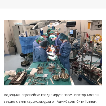
Водещият европейски кардиохирург проф. Виктор Косташ
заедно с екип кардиохирурзи от Аджибадем Сити Клиник