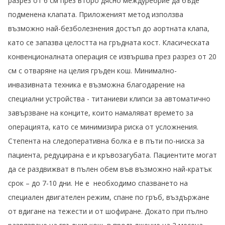
разрез от 6 см през второ дясно междуребрие да бъде
подменена клапата. Приложеният метод използва
възможно най-безболезнения достъп до аортната клапа,
като се запазва целостта на гръдната кост. Класическата
конвенционалната операция се извършва през разрез от 20
см с отваряне на целия гръден кош. Минимално-
инвазивната техника е възможна благодарение на
специални устройства - титаниеви клипси за автоматично
завързване на конците, които намаляват времето за
операцията, като се минимизира риска от усложнения.
Степента на следоперативна болка е в пъти по-ниска за
пациента, редуцирана е и кръвозагубата. Пациентите могат
да се раздвижват в пълен обем във възможно най-кратък
срок – до 7-10 дни. Не е необходимо спазването на
специален двигателен режим, спане по гръб, въздържане
от вдигане на тежести и от шофиране. Докато при пълно