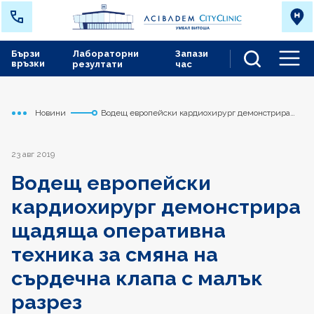
Бързи
Лабораторни
Запази
връзки
резултати
час
Men
Новини
Водещ европейски кардиохирург демонстрира
Начало
Сърдечно съдов център
щадяща оперативна техника за смяна на сърдечна
клапа с малък разрез
23 авг 2019
Водещ европейски
кардиохирург демонстрира
щадяща оперативна
техника за смяна на
сърдечна клапа с малък
разрез