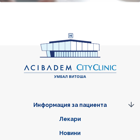
Информация за пациента
Фуутер навигация
Лекари
Новини