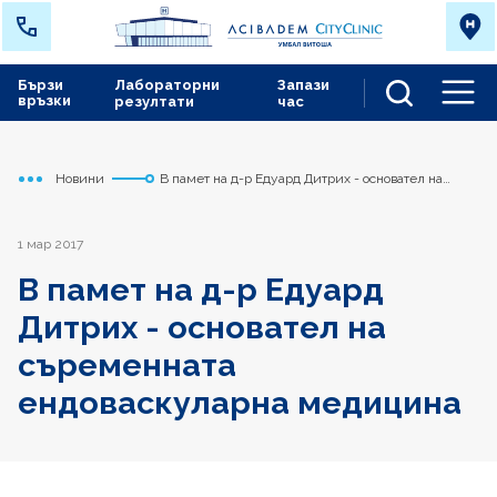
Бързи
Лабораторни
Запази
връзки
резултати
час
Men
Новини
В памет на д-р Едуард Дитрих - основател на
Начало
Сърдечно съдов център
съременната ендоваскуларна медицина
1 мар 2017
В памет на д-р Едуард
Дитрих - основател на
съременната
ендоваскуларна медицина