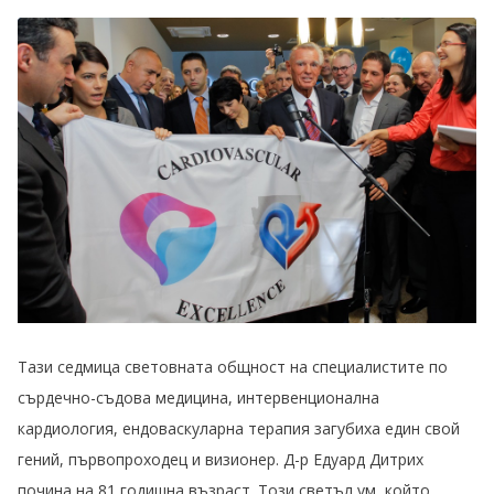
Тази седмица световната общност на специалистите по
сърдечно-съдова медицина, интервенционална
кардиология, ендоваскуларна терапия загубиха един свой
гений, първопроходец и визионер. Д-р Едуард Дитрих
почина на 81 годишна възраст. Този светъл ум, който