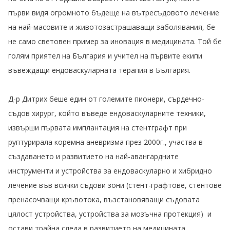
първи видя огромното бъдеще на вътресъдовото лечение
на най-масовите и животозастрашаващи заболявания, бе
не само световен пример за иновация в медицината. Той бе
голям приятел на България и учител на първите екипи
въвеждащи ендоваскуларната терапия в България.
Д-р Дитрих беше един от големите пионери, сърдечно-
съдов хирург, който въведе ендоваскуларните техники,
извърши първата имплантация на стентграфт при
руптурирала коремна аневризма през 2000г., участва в
създаването и развитието на най-авангардните
инструменти и устройства за ендоваскуларно и хибридно
лечение във всички съдови зони (стент-графтове, стентове
пренасочващи кръвотока, възстановяващи съдовата
цялост устройства, устройства за мозъчна протекция) и
остави трайна следа в развитието на медицината.