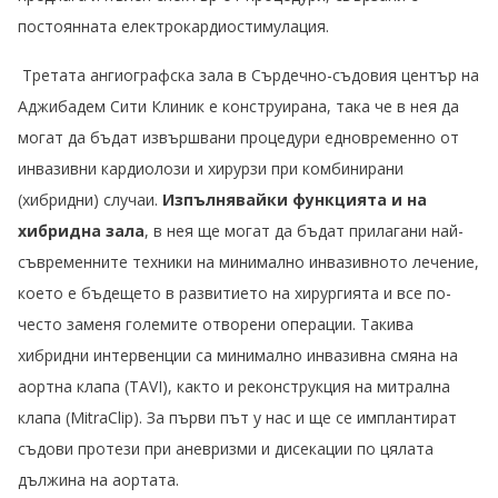
постоянната електрокардиостимулация.
Третата ангиографска зала в Сърдечно-съдовия център на
Аджибадем Сити Клиник е конструирана, така че в нея да
могат да бъдат извършвани процедури едновременно от
инвазивни кардиолози и хирурзи при комбинирани
(хибридни) случаи.
Изпълнявайки функцията и на
хибридна зала
, в нея ще могат да бъдат прилагани най-
съвременните техники на минимално инвазивното лечение,
което е бъдещето в развитието на хирургията и все по-
често заменя големите отворени операции. Такива
хибридни интервенции са минимално инвазивна смяна на
аортна клапа (TAVI), както и реконструкция на митрална
клапа (MitraClip). За първи път у нас и ще се имплантират
съдови протези при аневризми и дисекации по цялата
дължина на аортата.