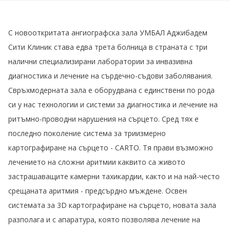
С новооткритата ангиографска зала УМБАЛ Аджибадем
Сити Клиник става едва трета болница в страната с три
налични специализирани лаборатории за инвазивна
диагностика и лечение на сърдечно-съдови заболявания.
Свръхмодерната зала е оборудвана с единствени по рода
си у нас технологии и системи за диагностика и лечение на
ритъмно-проводни нарушения на сърцето. Сред тях е
последно поколение система за триизмерно
картографиране на сърцето - CARTO. Тя прави възможно
лечението на сложни аритмии каквито са живото
застрашаващите камерни тахикардии, както и на най-често
срещаната аритмия - предсърдно мъждене. Освен
системата за 3D картографиране на сърцето, новата зала
разполага и с апаратура, която позволява лечение на