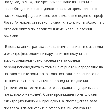
предсърдно мъждене чрез замразяване на тъканите –
криоаблация, и е също уникална за България. Екипът от
висококвалифицирани електрофизиолози е воден от проф.
Лазар Ангелков, световно признат специалист в областта с
огромен опит в прилагането и лечението на сложни
аритмии.
В новата ангиографска залата всички пациенти с аритмии
и електрофизиологични нарушения ще получават
високоспециализирано изследване за оценка
възбуднопроводната система на сърцето и определяне на
патологичните зони. Като това позволява лечението на
пълния спектър от ритъмно-проводни нарушения
(включително тежки и живото застрашаващи аритмии и
предсърдно мъждене). Освен провеждането на сложни
електрофизиологични процедури, ангиографската зала
предлага и пълен спектър от процедури, свързани с