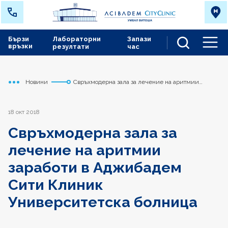
Бързи
Лабораторни
Запази
връзки
резултати
час
Men
Новини
Свръхмодерна зала за лечение на аритмии
Начало
Сърдечно съдов център
заработи в Аджибадем Сити Клиник
Университетска болница
18 окт 2018
Свръхмодерна зала за
лечение на аритмии
заработи в Аджибадем
Сити Клиник
Университетска болница