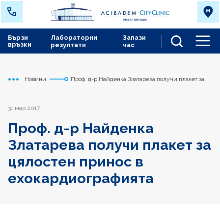
Бързи
Лабораторни
Запази
връзки
резултати
час
Men
Новини
Проф. д-р Найденка Златарева получи плакет за
Начало
Сърдечно съдов център
цялостен принос в ехокардиографията
31 мар 2017
Проф. д-р Найденка
Златарева получи плакет за
цялостен принос в
ехокардиографията