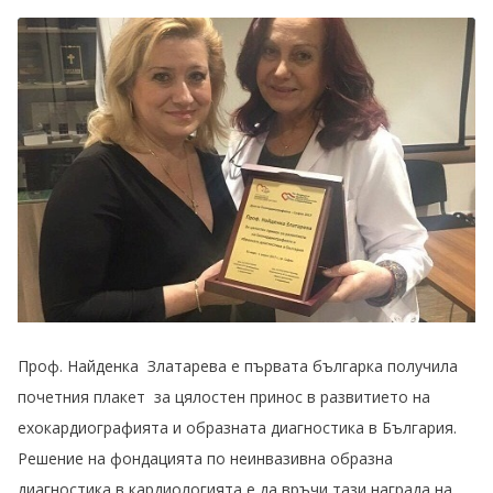
Проф. Найденка Златарева е първата българка получила
почетния плакет за цялостен принос в развитието на
ехокардиографията и образната диагностика в България.
Решение на фондацията по неинвазивна образна
диагностика в кардиологията е да връчи тази награда на