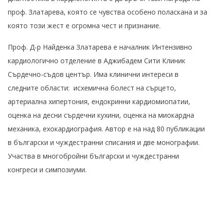
проф. Златарева, която се чувства особено поласкана и за
която този жест е огромна чест и признание.
Проф. Д-р Найденка Златарева е началник Интензивно
кардиологично отделение в Аджибадем Сити Клиник
Сърдечно-съдов център. Има клинични интереси в
следните области: исхемична болест на сърцето,
артериална хипертония, ендокринни кардиомиопатии,
оценка на десни сърдечни кухини, оценка на миокардна
механика, ехокардиография. Автор е на над 80 публикации
в български и чуждестранни списания и две монографии.
Участва в многобройни български и чуждестранни
конгреси и симпозиуми.