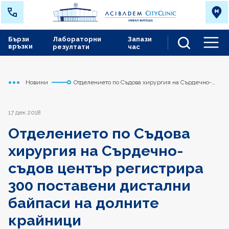
Бързи
Лабораторни
Запази
връзки
резултати
час
Men
Новини
Отделението по Съдова хирургия на Сърдечно-
Начало
Сърдечно съдов център
съдов център регистрира 300 поставени дистални
байпаси на долните крайници
17 дек 2018
Отделението по Съдова
хирургия на Сърдечно-
съдов център регистрира
300 поставени дистални
байпаси на долните
крайници