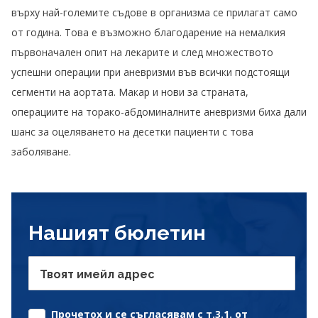
върху най-големите съдове в организма се прилагат само
от година. Това е възможно благодарение на немалкия
първоначален опит на лекарите и след множеството
успешни операции при аневризми във всички подстоящи
сегменти на аортата. Макар и нови за страната,
операциите на торако-абдоминалните аневризми биха дали
шанс за оцеляването на десетки пациенти с това
заболяване.
Нашият бюлетин
Твоят имейл адрес
Прочетох и се съгласявам с т.3.1. от