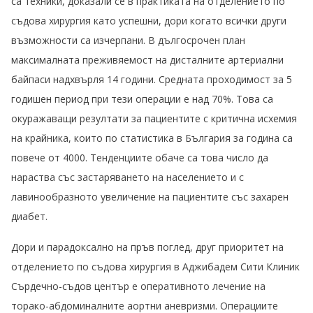
са техники, доказали се в практиката на отделението по
съдова хирургия като успешни, дори когато всички други
възможности са изчерпани. В дългосрочен план
максималната преживяемост на дисталните артериални
байпаси надхвърля 14 години. Средната проходимост за 5
годишен период при тези операции е над 70%. Това са
окуражаващи резултати за пациентите с критична исхемия
на крайника, които по статистика в България за година са
повече от 4000. Тенденциите обаче са това число да
нараства със застаряването на населението и с
лавинообразното увеличение на пациентите със захарен
диабет.
Дори и парадоксално на пръв поглед, друг приоритет на
отделението по съдова хирургия в Аджибадем Сити Клиник
Сърдечно-съдов център е оперативното лечение на
торако-абдоминалните аортни аневризми. Операциите