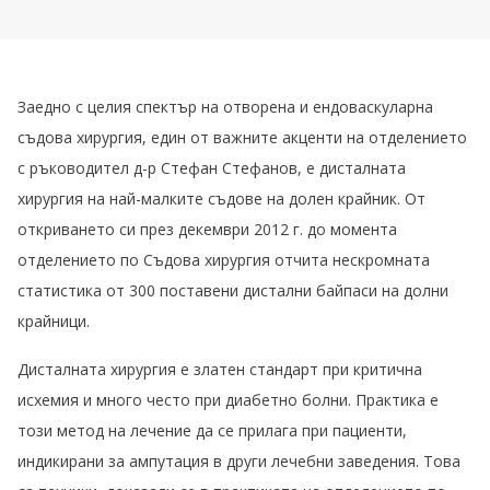
Заедно с целия спектър на отворена и ендоваскуларна
съдова хирургия, един от важните акценти на отделението
с ръководител д-р Стефан Стефанов, е дисталната
хирургия на най-малките съдове на долен крайник. От
откриването си през декември 2012 г. до момента
отделението по Съдова хирургия отчита нескромната
статистика от 300 поставени дистални байпаси на долни
крайници.
Дисталната хирургия е златен стандарт при критична
исхемия и много често при диабетно болни. Практика е
този метод на лечение да се прилага при пациенти,
индикирани за ампутация в други лечебни заведения. Това