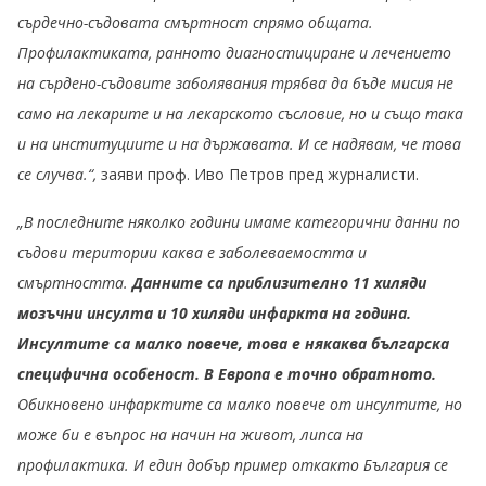
сърдечно-съдовата смъртност спрямо общата.
Профилактиката, ранното диагностициране и лечението
на сърдено-съдовите заболявания трябва да бъде мисия не
само на лекарите и на лекарското съсловие, но и също така
и на институциите и на държавата. И се надявам, че това
се случва.“,
заяви проф. Иво Петров пред журналисти.
„В последните няколко години имаме категорични данни по
съдови територии каква е заболеваемостта и
смъртността.
Данните са приблизително 11 хиляди
мозъчни инсулта и 10 хиляди инфаркта на година.
Инсултите са малко повече, това е някаква българска
специфична особеност. В Европа е точно обратното.
Обикновено инфарктите са малко повече от инсултите, но
може би е въпрос на начин на живот, липса на
профилактика. И един добър пример откакто България се