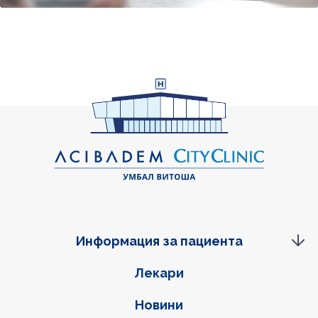
Информация за пациента
Фуутер навигация
Лекари
Новини