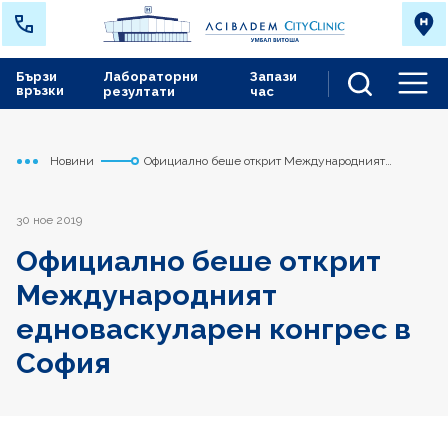
Бързи
Лабораторни
Запази
връзки
резултати
час
Men
Новини
Официално беше открит Международният
Начало
Сърдечно съдов център
едноваскуларен конгрес в София
30 ное 2019
Официално беше открит
Международният
едноваскуларен конгрес в
София