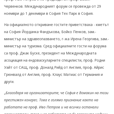
Червенков. Международният форум се провежда от 29
ноември до 1 декември в София Тех Парк в София.
На официалното откриване гостите приветстваха - кметът
на София Йорданка Фандъкова, Бойко Пенков, зам.-
министър на здравеопазването, г-жа Ирена Георгива, зам.-
министър на туризма. Сред официалните гости на форума
са проф. Джак Буске, президент на Международната
асоциация на ендоваскуларните специлисти, проф. Родни
Уайт от САЩ, проф. Доналд Рийд от Англия, проф. Айрис
Грюнвалд от Англия, проф. Клаус Матиас от Германия и
други.
„
Благодаря на организаторите, че София е домакин на този
престижен конгрес. Това е голямо признание както на
работата на проф. Иво Петров и на всички останали