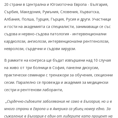
20 страни в Централна и Югоизточна Европа - България,
Сърбия, Македония, Румъния, Словения, Хърватска,
Албания, Полша, Турция, Гърция, Русия и други. Участници
и гости на академията са специалисти, занимаващи се със
съдова и нервно-съдова патология - интервенционални
кардиолози, ангиолози, интервенционални рентгенолози,
невролози, сърдечни и съдови хирурзи.
В рамките на конгреса ще бъдат извършени над 10 случая
на живо от три болници в София, панелни дискусии,
практически семинари с тренажори за обучения, секционни
сесии. Паралелно се провежда и академия за медицински
сестри и рентгенови лаборанти,
„
Сърдечно-съдовите заболявания не само в България, но и в
много страни в Европа и в Америка са убиец номер едно. За
съжаление в България е един от лидерите като процент на