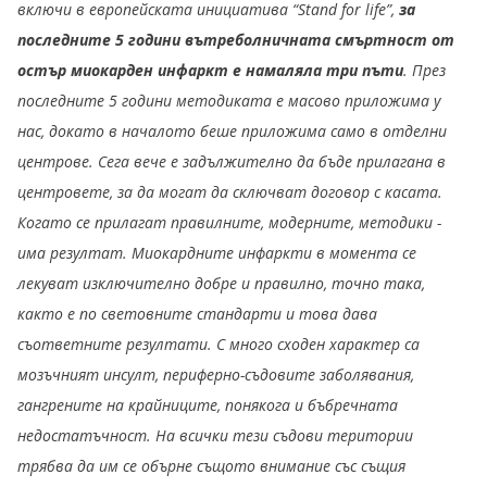
включи в европейската инициатива “Stand for life”
,
за
последните 5 години
вътреболничната смъртност от
остър миокарден инфаркт е намаляла три пъти
. През
последните 5 години методиката е масово приложима у
нас, докато в началото беше приложима само в отделни
центрове. Сега вече е задължително да бъде прилагана в
центровете, за да могат да сключват договор с касата.
Когато се прилагат правилните, модерните
,
методики
-
има резултат. Миокардните инфаркти в момента се
лекуват изключително добре и правилно, точно така,
както е по световните стандарти и това дава
съответните резултати. С много сходен характер са
мозъчният инсулт, периферно-съдовите заболявания,
гангрените на крайниците, понякога и бъбречната
недостатъчност. На всички тези съдови територии
трябва да им се обърне същото внимание със същия