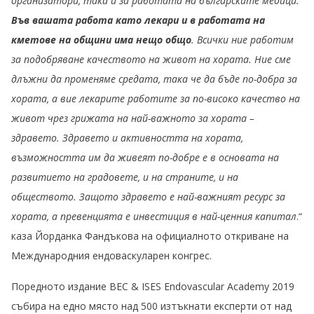
организатори, така и за работата на българските медици.
Във вашата работа като лекари и в работата на
кметове на общини има нещо общо
. Всички ние работим
за подобряване качеството на живот на хората. Ние сме
длъжни да променяме средата, така че да бъде по-добра за
хората, а вие лекарите работите за по-високо качество на
живот чрез грижата на най-важното за хората –
здравето. Здравето и активността на хората,
възможността им да живеят по-добре е в основата на
развитието на градовете, и на страните, и на
обществото. Защото здравето е най-важният ресурс за
хората, а превенцията е инвестиция в най-ценния капитал
.“
каза Йорданка Фандъкова на официалното откриване на
Международния ендоваскуларен конгрес.
Пoредното издание BEC & ISES Endovascular Academy 2019
събира на едно място над 500 изтъкнати експерти от над