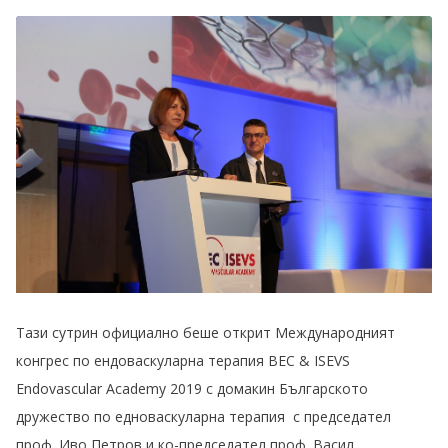
Тази сутрин официално беше открит Международният
конгрес по ендоваскуларна терапия BEC & ISEVS
Endovascular Academy 2019 с домакин Българското
дружество по едноваскуларна терапия с председател
проф. Иво Петров и ко-председател проф. Васил