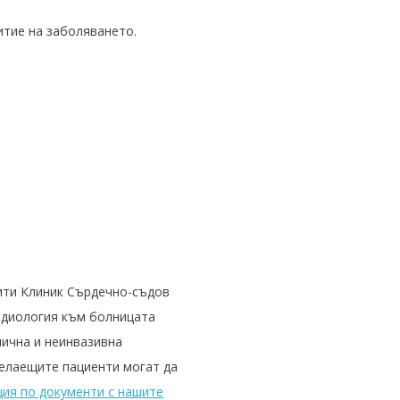
итие на заболяването.
ити Клиник Сърдечно-съдов
рдиология към болницата
нична и неинвазивна
Желаещите пациенти могат да
ция по документи с нашите