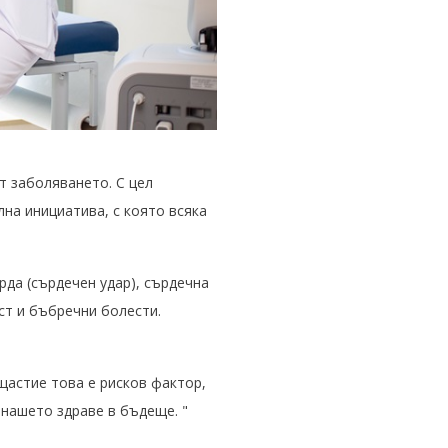
т заболяването. С цел
на инициатива, с която всяка
рда (сърдечен удар), сърдечна
ст и бъбречни болести.
щастие това е рисков фактор,
 нашето здраве в бъдеще. "