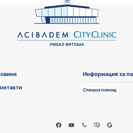
овини
Информация за п
онтакти
Спешна помощ
inks