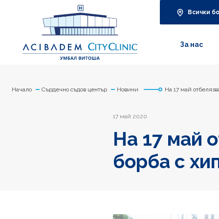
Всички б
За нас
Начало
Сърдечно съдов център
Новини
На 17 май отбелязв
17 май 2020
На 17 май 
борба с хи