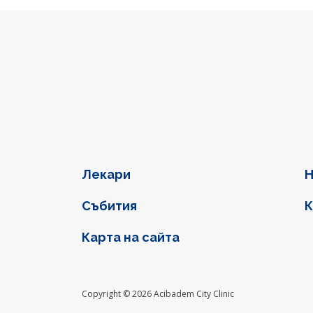
Фуутер навигация
Лекари
Н
Събития
К
Карта на сайта
Social l
Copyright © 2026 Acibadem City Clinic