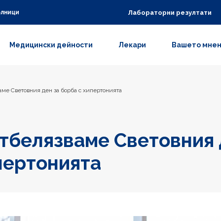
Лабораторни резултати
олници
Медицински дейности
Лекари
Вашето мне
аме Световния ден за борба с хипертонията
отбелязваме Световния 
пертонията