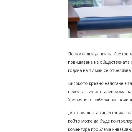
По последни данни на Световна
повишаване на обществената о
година на 17 май се отбелязва
Високото кръвно налягане е гл
недостатъчност, аневризма на
Хроничното заболяване води д
„Артериалната хипертония е на
който може да бъде контролира
коментира проблема инвазивни