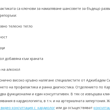
актиката са ключови за намаляване шансовете за бъдещо разв
препоръки:
овно телесно тегло
ност
уци
ол добавяна към храната
 на алкохол
ронично високо кръвно налягане специалистите от Аджибадем С
ето на профилактика и ранна диагностика. Отделението по Ка
 два функционални и един консултативен. В тях се извършва кли
явания в кардиологията, в т.ч. и на артериалната хипертония. 
r видео консултация с кардиолог
или да осъществяват
консулта