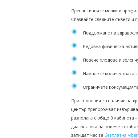
Превантивните мерки и профил
Спазвайте следните съвети и 
Поддържане на здравосл
Редовна физическа актив
Повече плодове и зеленч
Намалете количествата с
Ограничете консумацията
При съмнения за наличие на х
център препоръчват извършван
разполага с общо 3 кабинета -
диагностика на повечето забол
запишат час за
безплатна Vibe