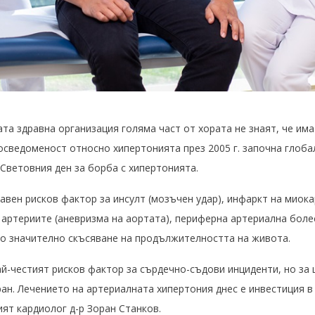
та здравна организация голяма част от хората не знаят, че има
сведоменост относно хипертонията през 2005 г. започна глобал
 Световния ден за борба с хипертонията.
авен рисков фактор за инсулт (мозъчен удар), инфаркт на миока
 артериите (аневризма на аортата), периферна артериална боле
о значително скъсяване на продължителността на живота.
й-честият рисков фактор за сърдечно-съдови инциденти, но за 
н. Лечението на артериалната хипертония днес е инвестиция в
ят кардиолог д-р Зоран Станков.