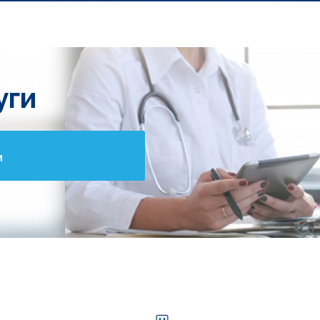
уги
и