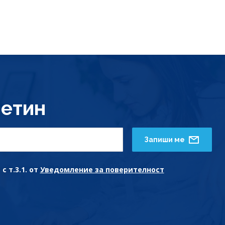
етин
Запиши ме
с т.3.1. от
Уведомление за поверителност