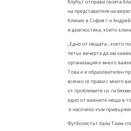
Клубът отправи своята бл
на представителя на вери
Клиник в София г-н Андре
и диагностика, които клин
„Едно от нещата , което п
петък вечерта да им кажем
организация е много важно
Това е и образователен пр
всичко се прави с много в
от проблемите си ги бяхме
едно от важните неща в то
е насочено към привържен
Футболистът Хали Тиам спо