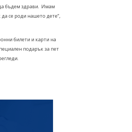
 да бъдем здрави. Имам
 да се роди нашето дете”,
онни билети и карти на
 специален подарък за пет
регледи.