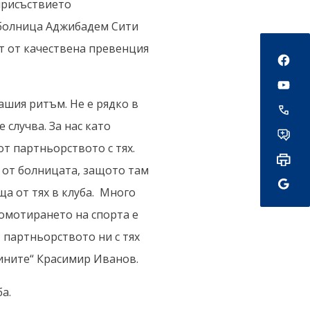
присъствието
 болница Аджибадем Сити
Social
т от качествена превенция
ашия ритъм. Не е рядко в
 случва. За нас като
т партньорството с тях.
а от болницата, защото там
а от тях в клуба. Много
ромотирането на спорта е
 партньорството ни с тях
ините“ Красимир Иванов.
а.