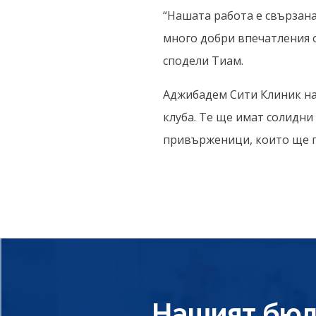
“Нашата работа е свързан
много добри впечатления о
сподели Тиам.
Аджибадем Сити Клиник на
клуба. Те ще имат солидни 
привърженици, които ще по
Нашият бюл