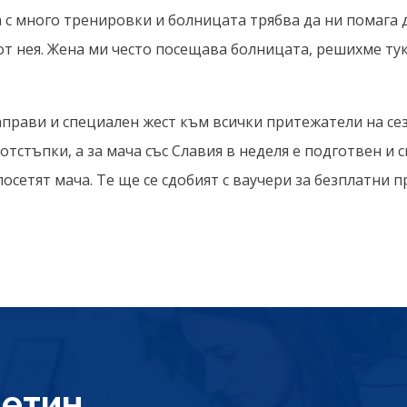
а с много тренировки и болницата трябва да ни помага
т нея. Жена ми често посещава болницата, решихме тук
прави и специален жест към всички притежатели на сез
отстъпки, а за мача със Славия в неделя е подготвен и
сетят мача. Те ще се сдобият с ваучери за безплатни п
етин