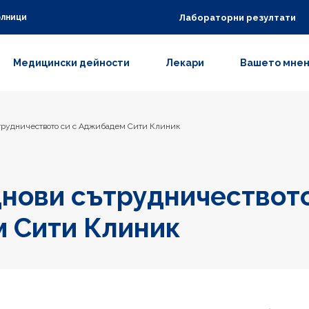
Лабораторни резултати
олници
Медицински дейности
Лекари
Вашето мне
трудничеството си с Аджибадем Сити Клиник
нови сътрудничеството
 Сити Клиник