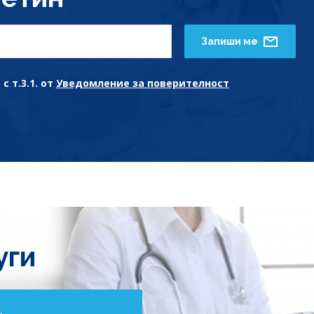
Запиши ме
с т.3.1. от
Уведомление за поверителност
уги