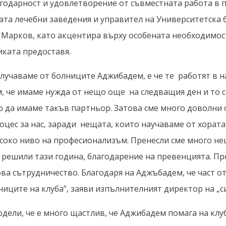
агодарност и удовлетворение от съвместната работа в 
гата лечебни заведения и управител на Университетска
й Марков, като акцентира върху особената необходимос
иката предоставя.
олучаваме от болниците Аджибадем, е че те работят в н
, че имаме нужда от нещо още на следващия ден и то се
 да имаме такъв партньор. Затова сме много доволни о
оцес за нас, заради нещата, които научаваме от хорат
исоко ниво на професионализъм. Пренесли сме много нещ
 решили тази година, благодарение на превенцията. П
ва сътрудничество. Благодаря на Аджъбадем, че част от
иците на клуба”, заяви изпълнителният директор на „с
дели, че е много щастлив, че Аджибадем помага на клуб