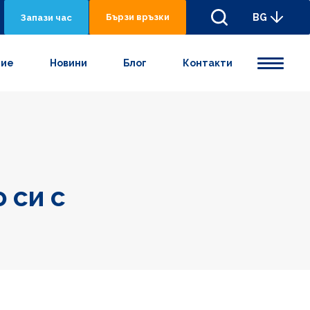
Бързи връзки
BG
Запази час
ние
Новини
Блог
Контакти
 си с