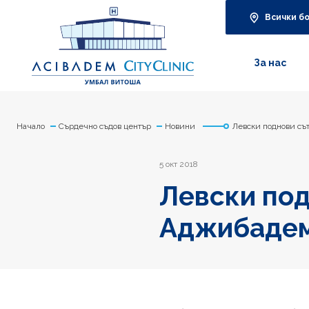
Всички б
За нас
Начало
Сърдечно съдов център
Новини
Левски поднови съ
5 окт 2018
Левски под
Аджибадем