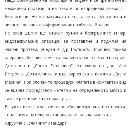
защо обикновено на по-младите пациенти се препоръчват
механични протези, а на тези в по-напреднала възраст -
биологични. Но в практиката нещата не са еднозначни и
винаги е решаващ информираният избор на болния.
Не след дълго ще станат рутинни безкръвните (т.нар.
ендоваскуларни) операции за поставяне и подмяна на
клапни протези, убеден е д-р Гълъбов. Впрочем такива
операции „без шев“ вече са правени у нас от екипа на проф.
Джоргова в „Света Екатерина“, от екипа на доц. Иво
Петров в „Сити клиник“ и във варненската клиника „Света
Марина“. При сложните процедури клапата в компактен вид
се вкарва посредством катетър на определеното място и
там се разтваря като парашут.
Резултатите са изключително обнадеждаващи, но въпреки
това засега натежава становището, че класическата
хирургия е „златният стандарт"
.