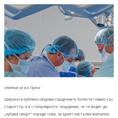
статия за в-к Преса
Широката публика свързва сърдечните болести главно със
старостта, а и с популярното твърдение, че те водят до
„хубава смърт“ поради това, че краят настъпва внезапно.