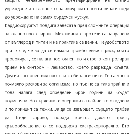
защото ненавременното идентифициране на клапно
увреждане и отлагането на хирургията почти винаги води
до увреждане на самия сърдечен мускул.
Кардиохирургът повдига завесата пред сложните операции
за клапно протезиране. Механичните протези са направени
от въглерод и титан и на практика са вечни. Неудобството
при тях е, че за да се намали тромбогенният риск, който
провокират, се налага постоянен, но и строго контролиран
прием на синтром - лекарство, което разрежда кръвта.
Другият основен вид протези са биологичните. Те са много
по-малко рискови за организма, но пък не са така трайни и
това налага след определен брой години да бъдат
подменяни. Но сърдечните операции са най-често
отвдрени
и по принцип са тежки. За да се извършат, сърцето трябва
да бъде спряно, поради което, докато траят,
кръвообращението се поддържа екстракорпорално. Ето