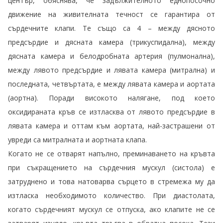
център, обяснява, че задължителното еднопосочно
движение на живителната течност се гарантира от
сърдечните клапи. Те също са 4 – между дясното
предсърдие и дясната камера (трикуспидална), между
дясната камера и белодробната артерия (пулмонална),
между лявото предсърдие и лявата камера (митрална) и
последната, четвъртата, е между лявата камера и аортата
(аортна). Поради високото налягане, под което
оксидираната кръв се изтласква от лявото предсърдие в
лявата камера и оттам към аортата, най-застрашени от
увреди са митралната и аортната клапа.
Когато не се отварят напълно, преминаването на кръвта
при съкращението на сърдечния мускул (систола) е
затруднено и това натоварва сърцето в стремежа му да
изтласка необходимото количество. При диастолата,
когато сърдечният мускул се отпуска, ако клапите не се