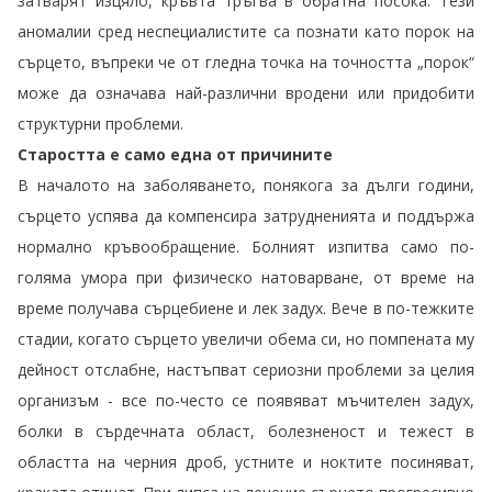
затварят изцяло, кръвта тръгва в обратна посока. Тези
аномалии сред неспециалистите са познати като порок на
сърцето, въпреки че от гледна точка на точността „порок“
може да означава най-различни вродени или придобити
структурни проблеми.
Старостта е само една от причините
В началото на заболяването, понякога за дълги години,
сърцето успява да компенсира затрудненията и поддържа
нормално кръвообращение. Болният изпитва само по-
голяма умора при физическо натоварване, от време на
време получава сърцебиене и лек задух. Вече в по-тежките
стадии, когато сърцето увеличи обема си, но помпената му
дейност отслабне, настъпват сериозни проблеми за целия
организъм - все
по-често
се появяват мъчителен задух,
болки в сърдечната област, болезненост и тежест в
областта на черния дроб, устните и ноктите посиняват,