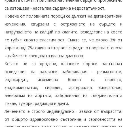
краката отичат. При липса на лечение сърцето прогресивно
се изтощава - настъпва сърдечна недостатъчност.
Повече от половината пороци се дължат на дегенеративни
изменения, свързани с остряването на сърцето и
натрупването на калций по клапите, вследствие на което
те губят своята еластичност. Смята се, че около 3% от
хората над 75-годишна възраст страдат от аортна стеноза
– най-често срещаната клапна диагноза.
Когато не са вродени, клапните пороци настъпват
вследствие на различни заболявания - ревматизъм,
ендокардит, исхемична болест на сърцето,
кардиомиопатия, сифилис, артериална хипертония,
аневризма на аортата, заболявания на съединителната
тъкан, тумори, радиация и други.
Лечението е строго индивидуално - зависи от възрастта,
от общото здравословно състояние и сериозността на