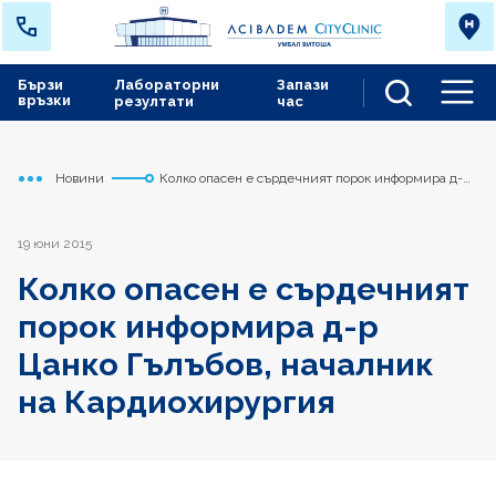
Бързи
Лабораторни
Запази
връзки
резултати
час
Men
Новини
Колко опасен е сърдечният порок информира д-р
Начало
Сърдечно съдов център
Цанко Гълъбов, началник на Кардиохирургия
19 юни 2015
Колко опасен е сърдечният
порок информира д-р
Цанко Гълъбов, началник
на Кардиохирургия