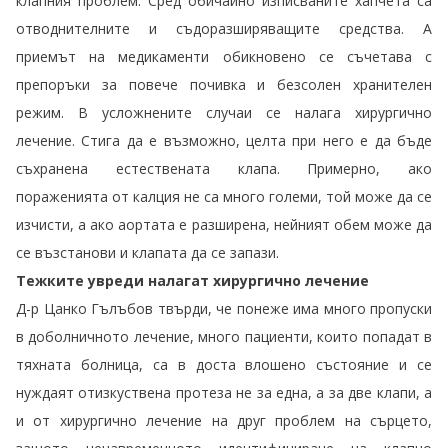
клапния проблем. Сред обичайно изписваните хапчета са
отводнителните и съдоразширяващите средства. А
приемът на медикаменти обикновено се съчетава с
препоръки за повече почивка и безсолен хранителен
режим. В усложнените случаи се налага хирургично
лечение. Стига да е възможно, целта при него е да бъде
съхранена естествената клапа. Примерно, ако
пораженията от калция не са много големи, той може да се
изчисти, а ако аортата е разширена, нейният обем може да
се възстанови и клапата да се запази.
Тежките увреди налагат
хирургично лечение
Д-р Цанко Гълъбов твърди, че понеже има много пропуски
в доболничното лечение, много пациенти, които попадат в
тяхната болница, са в доста влошено състояние и се
нуждаят отизкуствена протеза не за една, а за две клапи, а
и от хирургично лечение на друг проблем на сърцето,