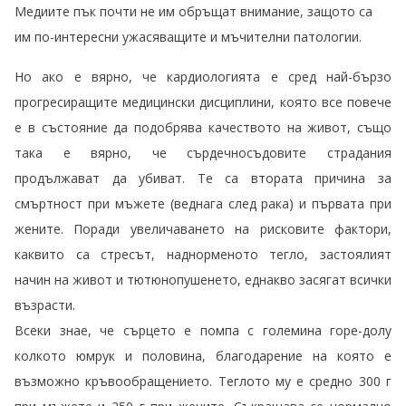
Медиите пък почти не им обръщат внимание, защото са
им по-интересни ужасяващите и мъчителни патологии.
Но ако е вярно, че кардиологията е сред най-бързо
прогресиращите медицински дисциплини, която все повече
е в състояние да подобрява качеството на живот, също
така е вярно, че сърдечносъдовите страдания
продължават да убиват. Те са втората причина за
смъртност при мъжете (веднага след рака) и първата при
жените. Поради увеличаването на рисковите фактори,
каквито са стресът, наднорменото тегло, застоялият
начин на живот и тютюнопушенето, еднакво засягат всички
възрасти.
Всеки знае, че сърцето е помпа с големина горе-долу
колкото юмрук и половина, благодарение на която е
възможно кръвообращението. Теглото му е средно 300 г