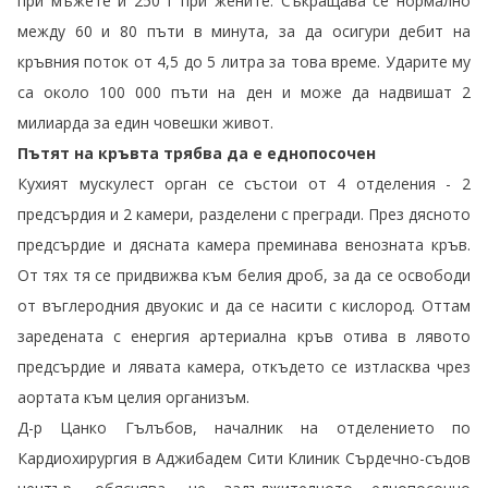
при мъжете и 250 г при жените. Съкращава се нормално
между 60 и 80 пъти в минута, за да осигури дебит на
кръвния поток от 4,5 до 5 литра за това време. Ударите му
са около 100 000 пъти на ден и може да надвишат 2
милиарда за един човешки живот.
Пътят на кръвта трябва да е еднопосочен
Кухият мускулест орган се състои от 4 отделения - 2
предсърдия и 2 камери, разделени с прегради. През дясното
предсърдие и дясната камера преминава венозната кръв.
От тях тя се придвижва към белия дроб, за да се освободи
от въглеродния двуокис и да се насити с кислород. Оттам
заредената с енергия артериална кръв отива в лявото
предсърдие и лявата камера, откъдето се изтласква чрез
аортата към целия организъм.
Д-р Цанко Гълъбов, началник на отделението по
Кардиохирургия в Аджибадем Сити Клиник Сърдечно-съдов