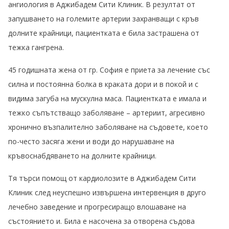
ангиология в Аджибадем Сити Клиник. В резултат от
запушването на големите артерии захранващи с кръв
долните крайници, пациентката е била застрашена от
тежка гангрена.
45 годишната жена от гр. София е приета за лечение със
силна и постоянна болка в краката дори и в покой и с
видима загуба на мускулна маса. Пациентката е имала и
тежко съпътстващо заболяване – артериит, агресивно
хронично възпалително заболяване на съдовете, което
по-често засяга жени и води до нарушаване на
кръвоснабдяването на долните крайници.
Тя търси помощ от кардиолозите в Аджибадем Сити
Клиник след неуспешно извършена интервенция в друго
лечебно заведение и прогресиращо влошаване на
състоянието и. Била e насочена за отворена съдова