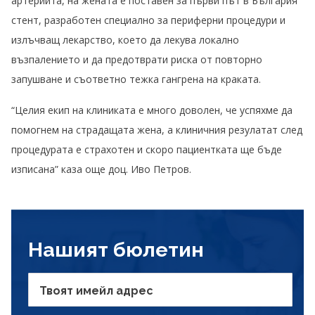
артериита, на жената е поставен за първи път в България
стент, разработен специално за периферни процедури и
излъчващ лекарство, което да лекува локално
възпалението и да предотврати риска от повторно
запушване и съответно тежка гангрена на краката.
“Целия екип на клиниката е много доволен, че успяхме да
помогнем на страдащата жена, а клиничния резулатат след
процедурата е страхотен и скоро пациентката ще бъде
изписана” каза още доц. Иво Петров.
Нашият бюлетин
Твоят имейл адрес