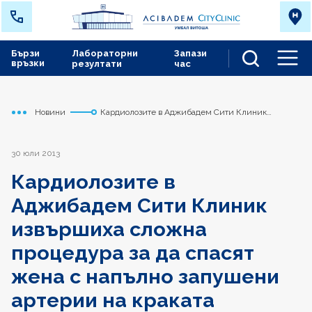
Бързи
Лабораторни
Запази
връзки
резултати
час
Men
Новини
Кардиолозите в Аджибадем Сити Клиник
Начало
Сърдечно съдов център
извършиха сложна процедура за да спасят жена с
напълно запушeни артерии на краката
30 юли 2013
Кардиолозите в
Аджибадем Сити Клиник
извършиха сложна
процедура за да спасят
жена с напълно запушeни
артерии на краката