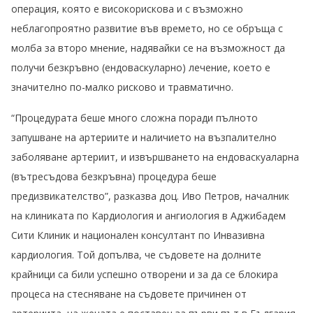
операция, която е високорискова и с възможно
неблагопроятно развитие във времето, но се обръща с
молба за второ мнение, надявайки се на възможност да
получи безкръвно (ендоваскуларно) лечение, което е
значително по-малко рисково и травматично.
“Процедурата беше много сложна поради пълното
запушване на артериите и наличието на възпалително
заболяване артериит, и извършването на ендоваскуаларна
(вътресъдова безкръвна) процедура беше
предизвикателство”, разказва доц. Иво Петров, началник
на клиниката по Кардиология и ангиология в Аджибадем
Сити Клиник и национален консултант по Инвазивна
кардиология. Той допълва, че съдовете на долните
крайници са били успешно отворени и за да се блокира
процеса на стесняване на съдовете причинен от