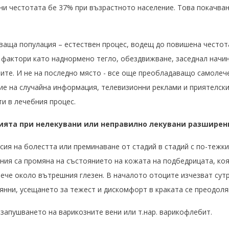
ни честотата бе 37% при възрастното население. Това покачван
яваща популация – естествен процес, водещ до повишена честот
 фактори като наднормено тегло, обездвижване, заседнал начин
ите. И не на последно място - все още преобладаващо самолеч
вие на случайна информация, телевизионни реклами и приятелск
и в лечебния процес.
ията при нелекувани или неправилно лекувани разширен
есия на болестта или преминаване от стадий в стадий с по-теж
ния са промяна на състоянието на кожата на подбедрицата, ко
вече около вътрешния глезен. В началото отоците изчезват сут
янни, усещането за тежест и дискомфорт в краката се преодоля
запушването на варикозните вени или т.нар. варикофлебит.