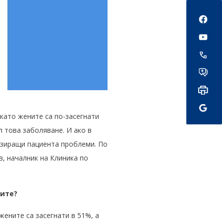
Social
като жените са по-засегнати
л това заболяване. И ако в
дизиращи пациента проблеми. По
, началник на Клиника по
ните?
ените са засегнати в 51%, а