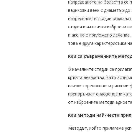
напредването на болестта се п
варикозни вени с диаметър до 
напредналите стадии обхванати
стадии към всички изброени с
и ако не е приложено лечение,
това е друга характеристика н
Кои са съвременните метод
В началните стадии се прилага
кръвта лекарства, като аспири
всички горепосочени рискови ф
препоръчват ендовенозни кате
от изброените методи едноета
Кои методи най-често прил
Методът, който прилагаме усп