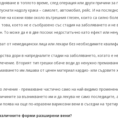
одняване в топлото време, след операция или други причини за
пуснати надолу крака – самолет, автомобил, рейс. И на последно
ие на кожни язви около вътрешния глезен, които са силно боле
 това, което не е съобразено със стадия на заболяването и не 
. То може да е в две посоки: недостатъчно като ефект или нен
ват от немедицински лица или лекари без необходимите квалифи
арства дори в напредналите стадии на заболяването, когато е 
 лечение. Вторият тип грешки обаче води до ненужно премахван
емахването им лишава от ценен материал кардио- или съдовите 
о лечение - премахване частично само на най-видимо променен
ричините за възникването им и да лекува не само последиците, а
и поява на още по-изразени варикозни вени в съседни на трети
различните форми разширени вени?