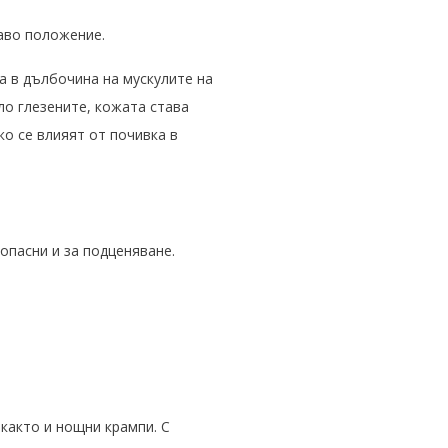
аво положение.
ка в дълбочина на мускулите на
ло глезените, кожата става
о се влияят от почивка в
опасни и за подценяване.
 както и нощни крампи. С