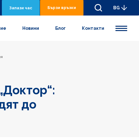
Бързи връзки
BG
Запази час
ние
Новини
Блог
Контакти
ия
„Доктор“:
дят до