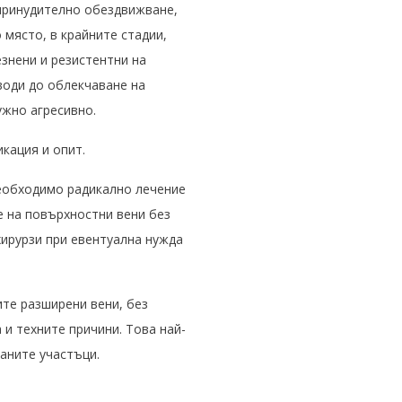
 принудително обездвижване,
 място, в крайните стадии,
знени и резистентни на
води до облекчаване на
ужно агресивно.
кация и опит.
необходимо радикално лечение
е на повърхностни вени без
хирурзи при евентуална нужда
ите разширени вени, без
 и техните причини. Това най-
раните участъци.