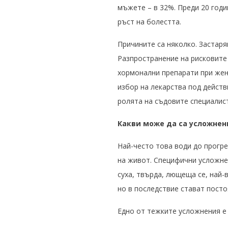
мъжете – в 32%. Преди 20 годи
ръст на болестта.
Причините са няколко. Застар
Разпространение на рисковите
хормонални препарати при жен
избор на лекарства под дейст
ролята на съдовите специалист
Какви може да са усложнен
Най-често това води до прогр
на живот. Специфични усложне
суха, твърда, лющеща се, най-
но в последствие стават посто
Едно от тежките усложнения е 