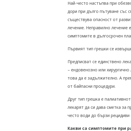
Най-често настъпва при обезв
дори при дълго пътуване със с
съществува опасност от развит
лечение. Неправилно лечение е
симптомите в дългосрочен план
Първият тип грешки се извърш
Предписват се единствено лек
– ендовенозно или хирургично
това да е задължително. А пр
от байпасни процедури.
Друг тип грешка е палиативнот
лекарят да си дава сметка за п
често води до бързи рецидиви 
Какви са симптомите при 