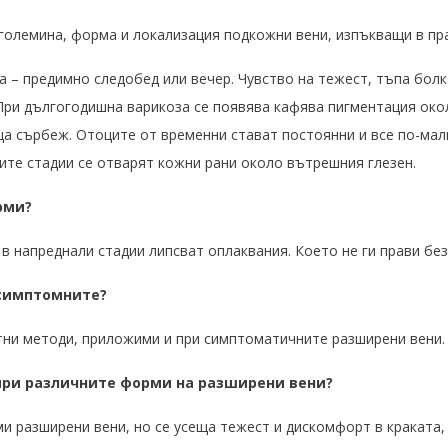
 големина, форма и локализация подкожни вени, изпъкващи в пр
ка – предимно следобед или вечер. Чувство на тежест, тъпа бол
При дългогодишна варикоза се появява кафява пигментация око
а сърбеж. Отоците от временни стават постоянни и все по-малк
ите стадии се отварят кожни рани около вътрешния глезен.
рми?
 в напреднали стадии липсват оплаквания. Което не ги прави без
зсимптомните?
тни методи, приложими и при симптоматичните разширени вени.
при различните форми на разширени вени?
ми разширени вени, но се усеща тежест
и дискомфорт в краката,