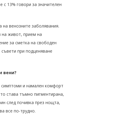
е с 13% говори за значителен
а на венозните заболявания.
 на живот, прием на
ение за сметка на свободен
и съвети при подценяване
и вени?
ки симптоми и намален комфорт
ято става тъмно пигментирана,
рин след почивка през нощта,
ва все по-трудно.