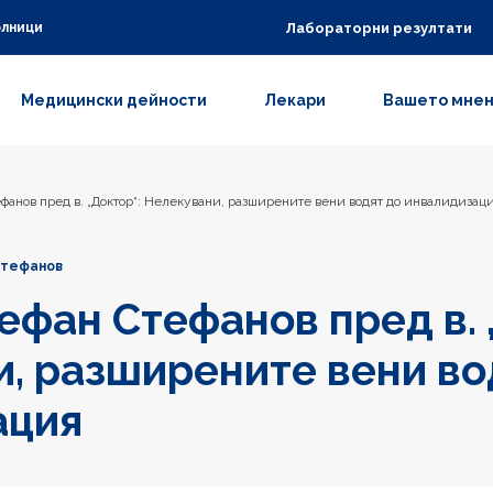
Лабораторни резултати
олници
Медицински дейности
Лекари
Вашето мне
ефанов пред в. „Доктор“: Нелекувани, разширените вени водят до инвалидизац
Стефанов
тефан Стефанов пред в. 
, разширените вени во
ация