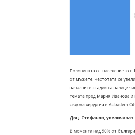
Половината от населението в Е
от мъжете. Честотата се увели
началните стадии са налице чи
темата пред Мария Иванова и в
съдова хирургия в
Acibadem City
Доц. Стефанов, увеличават 
В момента над 50% от българит