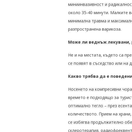
миниинвазивност и радикалнос
около 35-40 минути. Малките в
минимална травма и максималн
разпространена варикоза.
Може ли веднъж лекувани, 
Не и на местата, където са пр
се появят в съседство или на д
Какво трябва да е поведени
Носенето на компресивни чорап
времето е подходящо за турист
оптимално тегло – през есента
количеството. Прием на храни,
се избягва продължително обез
склеротерапия, радиофреквент