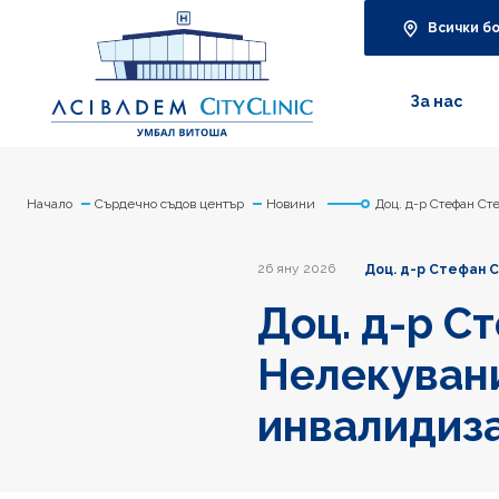
Всички б
За нас
Начало
Сърдечно съдов център
Новини
Доц. д-р Стефан Ст
26 яну 2026
Доц. д-р Стефан 
Доц. д-р С
Нелекувани
инвалидиз