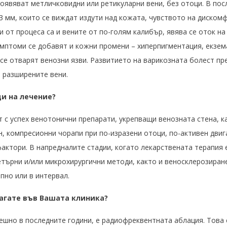
оявяват метличковидни или ретикуларни вени, без отоци. В пос
3 мм, които се виждат издути над кожата, чувството на дискомф
 от процеса са и вените от по-голям калибър, явява се оток на
имптоми се добавят и кожни промени – хиперпигментация, екзе
 се отварят венозни язви. Развитието на варикозната болест пр
а разширените вени.
и на лечение?
т с успех венотонични препарати, укрепващи венозната стена, к
н, компресионни чорапи при по-изразени отоци, по-активен дви
актори. В напредналите стадии, когато лекарствената терапия е
търни и/или микрохирургични методи, както и веносклерозиран
пно или в интервал.
агате във Вашата клиника?
ешно в последните години, е радиофреквентната аблация. Това