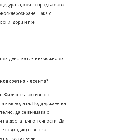
роцедурата, която продължава
еносклерозиране. Така с
вени, дори и при
т да действат, е възможно да
конкретно - есента?
г. Физическа активност –
о и във водата. Поддържане на
телно, да се внимава с
 и на достатъчно течности. Да
че подходящ сезон за
кът от остатъчни