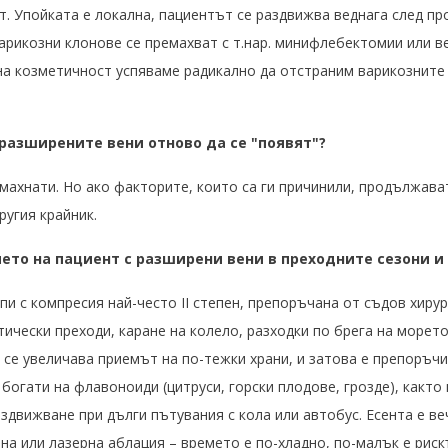
т. Упойката е локална, пациентът се раздвижва веднага след п
арикозни клонове се премахват с т.нар. минифлебектомии или в
а козметичност успяваме радикално да отстраним варикозните 
разширените вени отново да се "появят"?
емахнати. Но ако факторите, които са ги причинили, продължава
ругия крайник.
ето на пациент с разширени вени в преходните сезони и 
и с компресия най-често II степен, препоръчана от съдов хирур
ически преходи, каране на колело, разходки по брега на морет
 се увеличава приемът на по-тежки храни, и затова е препоръчи
 богати на флавоноиди (цитруси, горски плодове, грозде), както
движване при дълги пътувания с кола или автобус. Есента е ве
на или лазерна аблация – времето е по-хладно, по-малък е рис