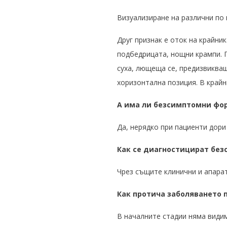
Визуализиране на различни по
Друг признак е оток на крайни
подбедрицата, нощни крампи. 
суха, лющеща се, предизвикващ
хоризонтална позиция. В крайн
А има ли безсимптомни фо
Да, нерядко при пациенти дори
Как се диагностицират бе
Чрез същите клинични и апара
Как протича заболяването 
В началните стадии няма види