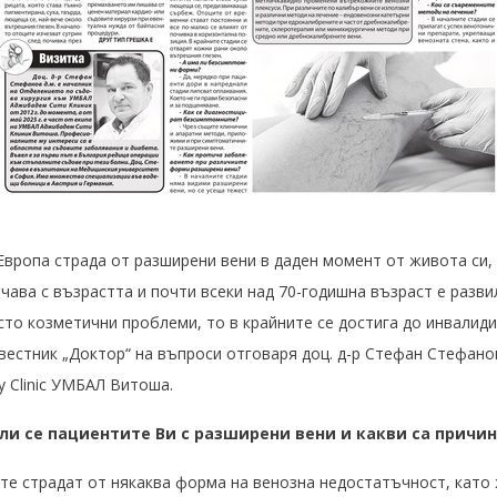
вропа страда от разширени вени в даден момент от живота си, 
чава с възрастта и почти всеки над 70-годишна възраст е разви
сто козметични проблеми, то в крайните се достига до инвали
естник „Доктор“ на въпроси отговаря доц. д-р Стефан Стефанов
 Clinic
УМБАЛ Витоша.
ли се пациентите Ви с разширени вени и какви са причи
е страдат от някаква форма на венозна недостатъчност, като ж