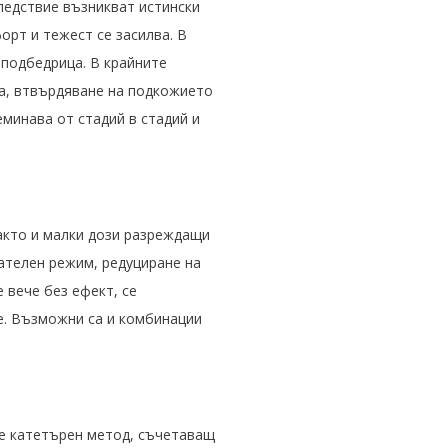
ледствие възникват истински
орт и тежест се засилва. В
 подбедрица. В крайните
ма, втвърдяване на подкожието
еминава от стадий в стадий и
акто и
малки дози разреждащи
гателен режим, редуциране на
 вече без ефект, се
е. Възможни са и комбинации
 е катетърен метод, съчетаващ