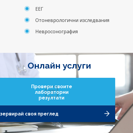
ЕЕГ
Отоневрологични изследвания
Невросонография
Онлайн услуги
Провери своите
лабораторни
резултати
зервирай своя преглед