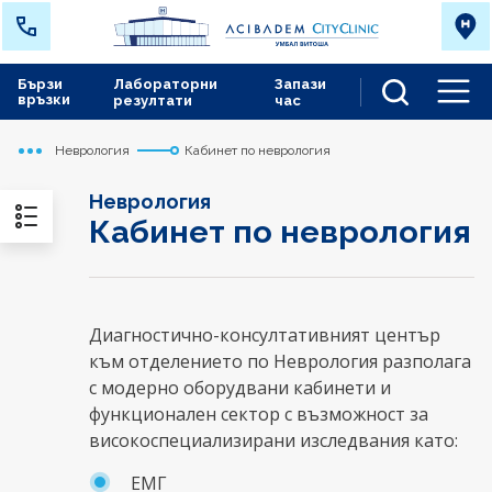
Бързи
Лабораторни
Запази
връзки
резултати
час
Men
Неврология
Кабинет по неврология
Начало
Сърдечно съдов център
Медицински дейности
Неврология
Кабинет по неврология
Диагностично-консултативният център
към отделението по Неврология разполага
с модерно оборудвани кабинети и
функционален сектор с възможност за
високоспециализирани изследвания като:
ЕМГ