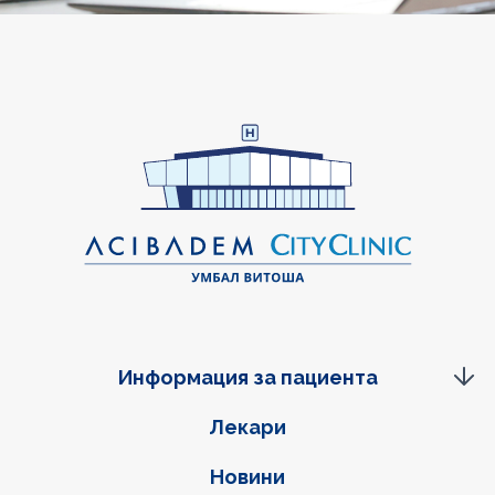
Информация за пациента
Фуутер навигация
Лекари
Новини