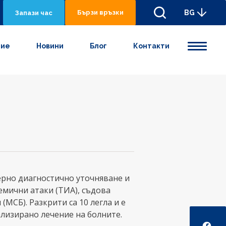
Бързи връзки
BG
Запази час
ние
Новини
Блог
Контакти
рно диагностично уточняване и
емични атаки (ТИА), съдова
МСБ). Разкрити са 10 легла и е
Social
лизирано лечение на болните.