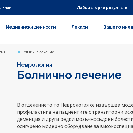
Лабораторни резултати
олници
Медицински дейности
Лекари
Вашето мне
гия
Болнично лечение
Неврология
Болнично лечение
В отделението по Неврология се извършва моде
профилактика на пациентите с транзиторни исх
деменция и други редки мозъчносъдови болести (
осигурено модерно оборудване за високоспециа