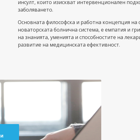
инсулт, които изискват интервенционален подх
заболяването.
Oсновната философска и работна концепция на о
новаторската болнична система, е емпатия и гри
на знанията, уменията и способностите на лекар
развитие на медицинската ефективност.
ти