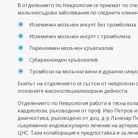
В отделението по Неврология се приемат по спе
мозъчносъдови заболявания по следните клинич
Исхемичен мозъчен инсулт без тромболиза
Исхемичен мозъчен инсулт с тромболиза
Паренхимен мозъчен кръвоизлив
Субарахноиден кръвоизлив
Тромбози на мозъчни вени и дурални синус
Екипът на отделението се състои от невролози 
основните високоспециализирани дейности.
Отделението по Неврология работи в тясна кол
кардиолози, ръководени от проф. Иво Петров и
диагностика, ръководено от доц. д-р Лъчезар П
съвременно ендоваскуларно лечение на артериа
ЦНС. Тази колаборация е предпоставка и за леч