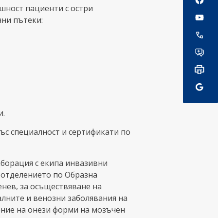
шност пациенти с остри
ни пътеки:
и.
със специалност и сертификати по
аборация с екипа инвазивни
 отделението по Образна
енев, за осъществяване на
лните и венозни заболявания на
ение на онези форми на мозъчен