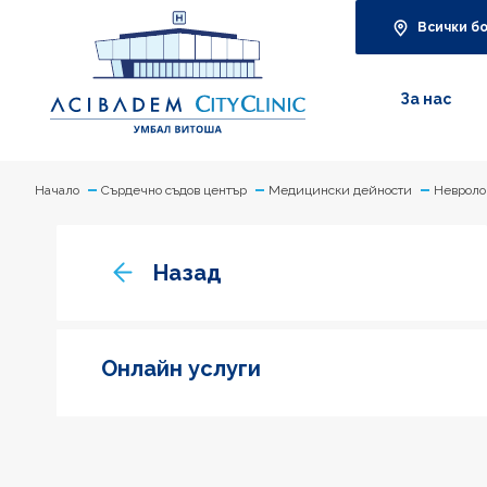
Всички б
За нас
Начало
Сърдечно съдов център
Медицински дейности
Невроло
Назад
Онлайн услуги