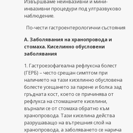
Извършваме неинвазивни и мини-
инвазивни процедури под ултразвуково
наблюдение.
По-чести гастроентерологични състояния
А. Заболявания на хранопровода и
стомаха. Киселинно обусловени
заболявания
1. Гастроезофагеална рефлуксна болест
(ГЕРБ) – често срещан симптом при
наличието на тази киселинно обусловена
болесте усещането за парене и болка зад
гръдната кост, което се причинява от
рефлукса на стомашните киселини,
върнали се от стомаха обратно към
хранопровода. Тази киселина действа
разрушаващо на вътрешния слой на
хранопровода, а заболяването се нарича