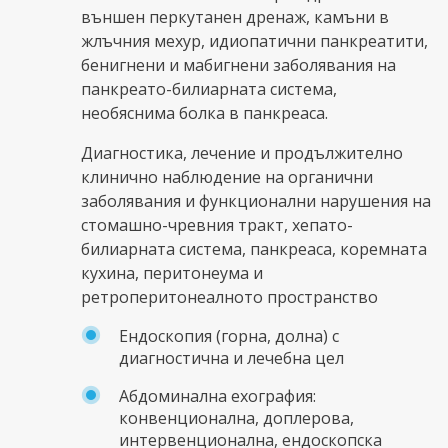
външен перкутанен дренаж, камъни в
жлъчния мехур, идиопатични панкреатити,
бенигнени и мабигнени заболявания на
панкреато-билиарната система,
необяснима болка в панкреаса.
Диагностика, лечение и продължително
клинично наблюдение на органични
заболявания и функционални нарушения на
стомашно-чревния тракт, хепато-
билиарната система, панкреаса, коремната
кухина, перитонеума и
ретроперитонеалното пространство
Ендоскопия (горна, долна) с
диагностична и лечебна цел
Абдоминална ехография:
конвенционална, доплерова,
интервенционална, ендоскопска