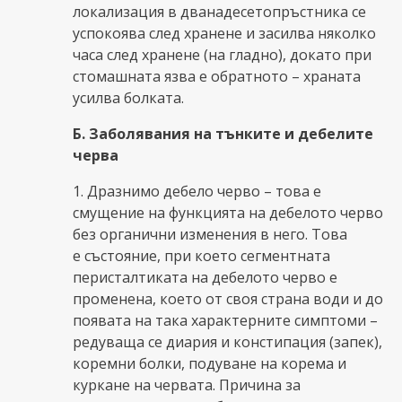
локализация в дванадесетопръстника се
успокоява след хранене и засилва няколко
часа след хранене (на гладно), докато при
стомашната язва е обратното – храната
усилва болката.
Б. Заболявания на тънките и дебелите
черва
1. Дразнимо дебело черво – това е
смущение на функцията на дебелото черво
без органични изменения в него. Това
е състояние, при което сегментната
перисталтиката на дебелото черво е
променена, което от своя страна води и до
появата на така характерните симптоми –
редуваща се диария и констипация (запек),
коремни болки, подуване на корема и
куркане на червата. Причина за