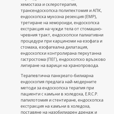
хемостаза и склеротерапия,
трансендоскопска полипектомия и АПК,
ендоскопска мукозна резекция (ЕМР),
третиране на хемороиди, ендоскопска
екстракция на чужди тела от стомашно-
чревния тракт, ендоскопски палиативни
процедури при карциноми на езофага и
стомаха, езофагеална дилатация,
ендоскопски контролирана перкутанна
гастростома (ПЕГ), ендоскопско връзково
лигиране на варици на хранопровода.
Терапевтична панкреато-билиарна
ендоскопия предлага най-модерните
методи за ендоскопска терапия при
пациенти с камъни в холедоха, E.R.C.P.
папилотомия и стентиране, ендоскопска
екстракция на камъни в холедоха,
поставяне на назобилиарен дренаж и