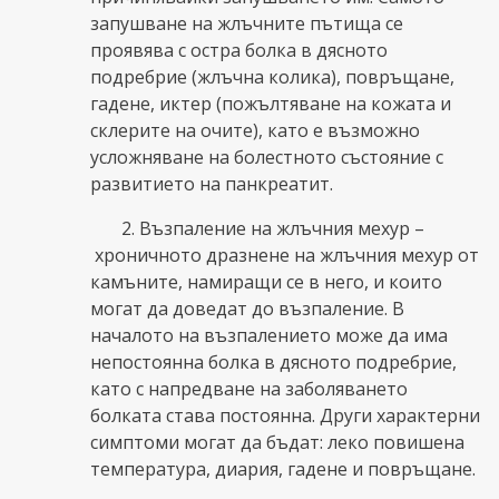
запушване на жлъчните пътища се
проявява с остра болка в дясното
подребрие (жлъчна колика), повръщане,
гадене, иктер (пожълтяване на кожата и
склерите на очите), като е възможно
усложняване на болестното състояние с
развитието на панкреатит.
2. Възпаление на жлъчния мехур –
хроничното дразнене на жлъчния мехур от
камъните, намиращи се в него, и които
могат да доведат до възпаление. В
началото на възпалението може да има
непостоянна болка в дясното подребрие,
като с напредване на заболяването
болката става постоянна. Други характерни
симптоми могат да бъдат: леко повишена
температура, диария, гадене и повръщане.