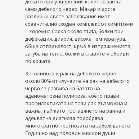
докато при улцерозния колит се засяга
само дебелото черво. Макар и доста
различни двете заболявания имат
сравнително сходен комплекс от симптоми
– коремна болка около пъпа, болки при
дефекация, диария, висока температура,
обща отпадналост, кръв в изпражненията,
загуба на тегло, болки в ставите и обриви
по кожата.
3. Полипоза и рак на дебелото черво –
около 80% от случаите на рак на дебелото
черво се развива на базата на
аденоматозна полипоза, което прави
профилактиката на този рак възможна и
важна, тъй като поставянето на ранна и
адекватна диагноза подобрява
многократно прогнозата на заболяването.
Годишно над половин милион души