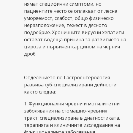
нямат специфични симптоми, но
пациентите често се оплакват от лесна
уморяемост, слабост, общо физическо
неразположение, тежест в дясното
подребрие. Хроничните вирусни хепатити
остават водеща причина за развитието на
цироза и първичен карцином на черния
дроб.
Отделението по Гастроентерология
развива суб-специализирани дейности
както следва:
1. Функционални чревни и мотилитетни
заболявания на стомашно-чревния
тракт: специализирана в диагностиката,
терапията и клиничните изследвания на
функционалните заболявания,