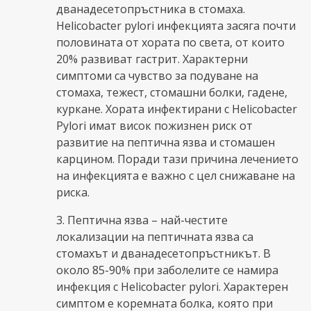
дванадесетопръстника в стомаха.
Helicobacter pylori инфекцията засяга почти
половината от хората по света, от които
20% развиват гастрит. Характерни
симптоми са чувство за подуване на
стомаха, тежест, стомашни болки, гадене,
куркане. Хората инфектирани с Helicobacter
Pylori имат висок пожизнен риск от
развитие на пептична язва и стомашен
карцином. Поради тази причина лечението
на инфекцията е важно с цел снижаване на
риска.
3. Пептична язва – най-честите
локализации на пептичната язва са
стомахът и дванадесетопръстникът. В
около 85-90% при заболелите се намира
инфекция с Helicobacter pylori. Характерен
симптом е коремната болка, която при