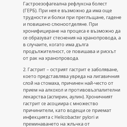
Гастроезофагеална рефлуксна болест
(ГЕРБ). При нея е възможно да има още
трудности и болки при преглъщане, гадене
и повишено слюноотделяне. При
хронифициране на процеса е възможно да
се образуват стеснения на хранопровода, а
в случаите, когато има дълга
продължителност, се повишава и рискът
от рак на хранопровода.
2. Гастрит – острият гастрит е заболяване,
което представлява увреда на лигавичния
слой на стомаха, причинен най-често от
прием на алкохол и противовъзпалителни
лекарства (аспирин, аулин). Хроничният
гастрит се асоциира с множество
причинители, като водещи се приемат
инфекцията с Helicobacter pylori и
преминаването на жлъчка от