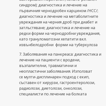
синдром); диагностика и лечение на
първичния чернодробен карцином /НСС/;
диагностика и лечение на метаболитните
увреждания на черния дроб при диабет и
затлъстяване; диагностика и лечение на
редки форми на чернодробни увреждания,
като грануломатозни хепатити вкл.
извънбелодробни форми на туберкулоза
7. Заболявания на панкреаса: диагностика и
лечение на пациенти с вродени,
възпалителни, травматични и
неопластични заболявания. Използват
се мулти-дисплинарен подход с екип,
съставен от хирурзи, гастроентеролози,
радиолози, диетолози, онколози,
специалисти по лечение на болката