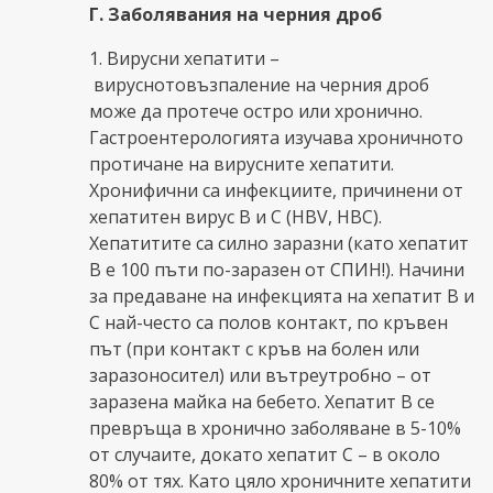
Г. Заболявания на черния дроб
1. Вирусни хепатити –
вируснотовъзпаление на черния дроб
може да протече остро или хронично.
Гастроентерологията изучава хроничното
протичане на вирусните хепатити.
Хронифични са инфекциите, причинени от
хепатитен вирус B и C (HBV, HBC).
Хепатитите са силно заразни (като хепатит
B е 100 пъти по-заразен от СПИН!). Начини
за предаване на инфекцията на хепатит B и
C най-често са полов контакт, по кръвен
път (при контакт с кръв на болен или
заразоносител) или вътреутробно – от
заразена майка на бебето. Хепатит B се
превръща в хронично заболяване в 5-10%
от случаите, докато хепатит C – в около
80% от тях. Като цяло хроничните хепатити