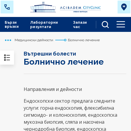
Бързи
Лабораторни
Запази
връзки
резултати
час
Men
Медицински дейности
Болнично лечение
Начало
Сърдечно съдов център
Вътрешни болести
Болнично лечение
Направления и дейности
Ендоскопски сектор предлага следните
услуги: горна ендоскопия, флексибилна
сигмоидо- и колоноскопия, ендоскопска
мукозна биопсия, сляпа и насочена
чернодробна биопсия, ендоскопска