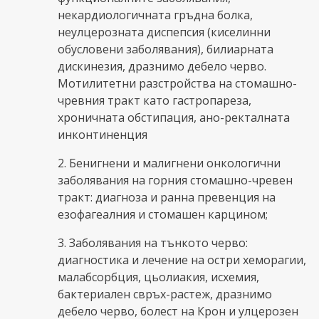
некардиологичната гръдна болка,
неулцерозната диспепсия (киселинни
обусловени заболявания), билиарната
дискинезия, дразнимо дебело черво.
Мотилитетни разстройства на стомашно-
чревния тракт като гастропареза,
хроничната обстипация, ано-ректалната
инконтиненция
2. Бенигнени и малигнени онкологични
заболявания на горния стомашно-чревен
тракт: диагноза и ранна превенция на
езофагеалния и стомашен карцином;
3. Заболявания на тънкото черво:
диагностика и лечение на остри хеморагии,
малабсорбция, цьолиакия, исхемия,
бактериален свръх-растеж, дразнимо
дебело черво, болест на Крон и улцерозен