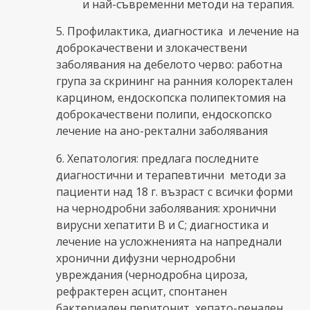
и най-съвременни методи на терапия.
5. Профилактика, диагностика и лечение на
доброкачествени и злокачествени
заболявания на дебелото черво: работна
група за скрининг на ранния колоректален
карцином, ендоскопска полипектомия на
доброкачествени полипи, ендоскопско
лечение на ано-ректални заболявания
6. Хепатология: предлага последните
диагностични и терапевтични методи за
пациенти над 18 г. възраст с всички форми
на чернодробни заболявания: хронични
вирусни хепатити В и С; диагностика и
лечение на усложненията на напреднали
хронични дифузни чернодробни
увреждания (чернодробна цироза,
рефрактерен асцит, спонтанен
бактериален перитонит, хепато-ренален