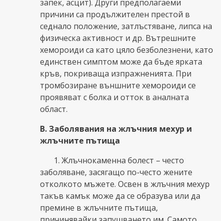
запек, асцит). Други предполагаеми
причини са продължителен престой в
седнало положение, затлъстяване, липса на
физическа активност и др. Вътрешните
хемороиди са като цяло безболезнени, като
единствен симптом може да бъде ярката
кръв, покриваща изпражненията. При
тромбозиране външните хемороиди се
проявяват с болка и отток в аналната
област.
В. Заболявания на жлъчния мехур и
жлъчните пътища
1. Жлъчнокаменна болест – често
заболяване, засягащо по-често жените
отколкото мъжете. Освен в жлъчния мехур
такъв камък може да се образува или да
премине в жлъчните пътища,
причинявайки запушването им. Самото