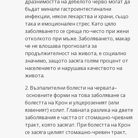
дразнимостта на дебелото черво могат да
бъдат минали гастроинтестинални
инфекции, някои лекарства и храни, също
така и емоционален стрес. Като цяло
заболяването се среща по-често при жени
отколкото при мъже. Заболяването, макар
че не влошава прогнозата за
продължителност на живота, е социално
значимо, защото засяга голям процент от
населението и нарушава качеството на
живота.
2. Възпалителни болести на червата–
основните форми на това заболяване са
болестта на Крон и улцерозеният (или
язвеният) колит. Главната разлика на двете
заболявания е частта от стомашно-чревния
тракт, която засягат. При болестта на Крон
се засяга целият стомашно-чревен тракт,