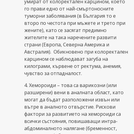
умират от колоректален карцином, което
го прави едно от най-смъртоносните
туморни заболявания (в България то е
второ по честота при мъжете и трето при
жените), като се засягат предимно
жителите на така наречените развити
страни (Европа, Северна Америка и
Австралия). Обикновено при колоректален
карцином се наблюдават загуба на
килограми, кървене от ректума, анемия,
чувство за отпадналост.
4. Хемороиди – това са варикозни (или
разширени) вени в аналната област, като
могат да бъдат разположени извън или
вътре в аналното отвърстие. Рискови
фактори за развитието на хемороиди са
всички състояния, повишаващи интра-
абдоминалното налягане (бременност,