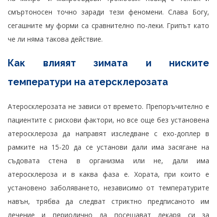
смъртоносен точно заради тези феномени. Слава Богу,
сегашните му форми са сравнително по-леки. Грипът като
че ли няма такова действие.
Как влияят зимата и ниските
температури на атерсклерозата
Атеросклерозата не зависи от времето. Препоръчително е
пациентите с рискови фактори, но все още без установена
атеросклероза да направят изследване с ехо-доплер в
рамките на 15-20 да се установи дали има засягане на
съдовата стена в организма или не, дали има
атеросклероза и в каква фаза е. Хората, при които е
установено заболяването, независимо от температурите
навън, трябва да следват стриктно предписаното им
лечение и периодично да посещават лекаря си за