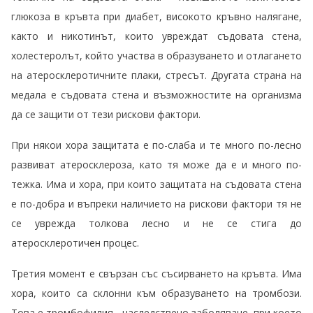
глюкоза в кръвта при диабет, високото кръвно налягане,
както и никотинът, които увреждат съдовата стена,
холестеролът, който участва в образуването и отлагането
на атеросклеротичните плаки, стресът. Другата страна на
медала е съдовата стена и възможностите на организма
да се защити от тези рискови фактори.
При някои хора защитата е по-слаба и те много по-лесно
развиват атеросклероза, като тя може да е и много по-
тежка. Има и хора, при които защитата на съдовата стена
е по-добра и въпреки наличието на рискови фактори тя не
се уврежда толкова лесно и не се стига до
атеросклеротичен процес.
Третия момент е свързан със съсирването на кръвта. Има
хора, които са склонни към образуването на тромбози.
Това е тромбофилия - наследствено заболяване, при което