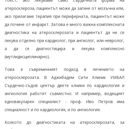
Тоест, ако лекуваме само сърдечната форма на
атеросклероза, пациентът може да загине от мозъчна или,
ако прилагаме терапия при периферната, пациентът може
да почине от инфаркт. Затова е много важна комплексната
диагностика на атеросклерозата и пациентът да не се
лекува отделно при кардиолог, при ангиолог, или невролог,
а да се диагностицира и лекува комплексно
(мутлидисциплинарно).
Това е съвременният подход в лечението на
атеросклерозата. В Аджибадем Сити Клиник УМБАЛ
Сърдечно-съдов център двете клники по кардиология и
ангиология работят съвместно. И например, водещият
едновакуларен специалист - проф. Иво Петров има
специалност и по кардиология, и по ангиология.
Колкото до диагностиката на атеросклерозата, за