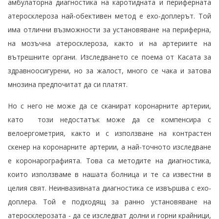
амбулаторна диагностика на каротидната и периферната
атеросклероза най-обективен метод е ехо-доплерът. Той
има отлични възможности за установяване на периферна,
на мозъчна атеросклероза, както и на артериите на
вътрешните органи. Изследването се поема от Касата за
здравноосигурени, но за жалост, много се чака и затова
мнозина предпочитат да си платят.
Но с него не може да се сканират коронарните артерии,
като този недостатък може да се компенсира с
велоергометрия, както и с използване на контрастен
скенер на коронарните артерии, а най-точното изследване
е коронарографията. Това са методите на диагностика,
които използваме в нашата болница и те са известни в
целия свят. Неинвазивната диагностика се извършва с ехо-
доплера. Той е подходящ за ранно установяване на
атеросклерозата - да се изследват долни и горни крайници,