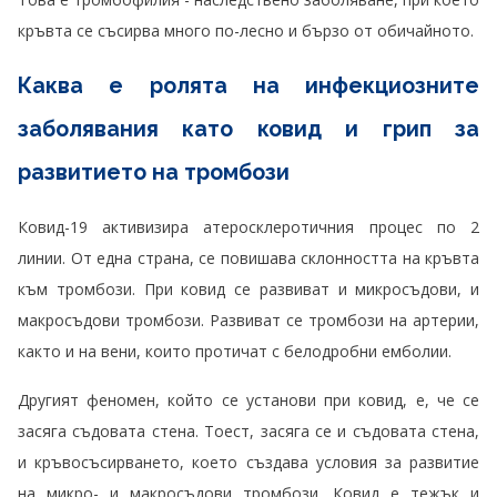
кръвта се съсирва много по-лесно и бързо от обичайното.
Каква е ролята на инфекциозните
заболявания като ковид и грип за
развитието на тромбози
Ковид-19 активизира атеросклеротичния процес по 2
линии. От една страна, се повишава склонността на кръвта
към тромбози. При ковид се развиват и микросъдови, и
макросъдови тромбози. Развиват се тромбози на артерии,
както и на вени, които протичат с белодробни емболии.
Другият феномен, който се установи при ковид, е, че се
засяга съдовата стена. Тоест, засяга се и съдовата стена,
и кръвосъсирването, което създава условия за развитие
на микро- и макросъдови тромбози. Ковид е тежък и