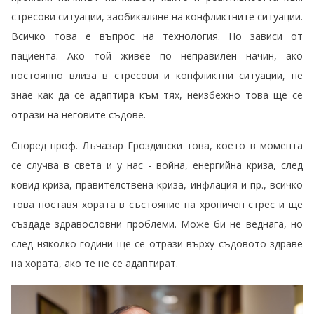
стресови ситуации, заобикаляне на конфликтните ситуации.
Всичко това е въпрос на технология. Но зависи от
пациента. Ако той живее по неправилен начин, ако
постоянно влиза в стресови и конфликтни ситуации, не
знае как да се адаптира към тях, неизбежно това ще се
отрази на неговите съдове.
Според проф. Лъчазар Гроздински това, което в момента
се случва в света и у нас - война, енергийна криза, след
ковид-криза, правителствена криза, инфлация и пр., всичко
това поставя хората в състояние на хроничен стрес и ще
създаде здравословни проблеми. Може би не веднага, но
след няколко години ще се отрази върху съдовото здраве
на хората, ако те не се адаптират.