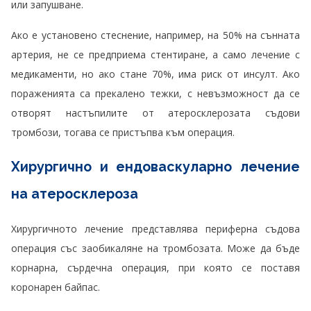
или запушване.
Ако е установено стеснение, например, на 50% на сънната
артерия, не се предприема стентиране, а само лечение с
медикаменти, но ако стане 70%, има риск от инсулт. Ако
пораженията са прекалено тежки, с невъзможност да се
отворят настъпилите от атеросклерозата съдови
тромбози, тогава се пристъпва към операция.
Хирургично и ендоваскуларно лечение
на атеросклероза
Хирургичното лечение представлява периферна съдова
операция със заобикаляне на тромбозата. Може да бъде
корнарна, сърдечна операция, при която се поставя
коронарен байпас.