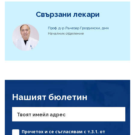
Свързани лекари
Проф. д-р Лъчезар Гроздински, дмн
Началник отделение
Нашият бюлетин
Твоят имейл адрес
Прочетох и се съгласявам с т.3.1. от