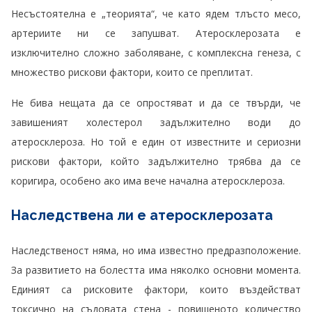
Несъстоятелна е „теорията“, че като ядем тлъсто месо,
артериите ни се запушват. Атеросклерозата е
изключително сложно заболяване, с комплексна генеза, с
множество рискови фактори, които се преплитат.
Не бива нещата да се опростяват и да се твърди, че
завишеният холестерол задължително води до
атеросклероза. Но той е един от известните и сериозни
рискови фактори, който задължително трябва да се
коригира, особено ако има вече начална атеросклероза.
Наследствена ли е атеросклерозата
Наследственост няма, но има известно предразположение.
За развитието на болестта има няколко основни момента.
Единият са рисковите фактори, които въздействат
токсично на съдовата стена - повишеното количество