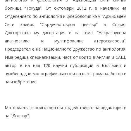
болница “Токуда”. От октомври 2012 г. е началник на
Отделението по ангиология и флебология към “Аджибадем
Сити клиник “Сърдечно-съдов център” в София.
Докторската му дисертация е на тема: “Ултразвукова
диагностика на мултифокална атеросклероза”.
Председател е на Националното дружество по ангиология.
Има редица специализации, част от които в Англия и САЩ,
автор е на над 120 научни публикации в България и
чужбина, две монографии, както и на шест романа. Автор е
на изобретение.
Материалът е подготвен със съдействието на редакторите
на "Доктор".