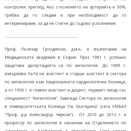
контролен преглед. Ако стеснението на артерията е 50%,
трябва да го следим и при необходимост да го
интервенираме, за да не стигне до съдово усложнение.
..................................................................................
Проф. Лъчезар Гроздински, д.м.н., е възпитаник на
Медицинската академия в София. През 1981 г. успешно
защитава дисертацията си по ангиология. До 1989 г.
извървява пътя на асистент и старши асистент в сектора
по ангиология към Националната кардиологична болница,
а от 1990 г. е главен асистент и доцент, първият лекар със
специалност “Ангиология”. Завежда Сектора по ангиология
в Университетската болница “Св. Екатерина” (сега УМБАЛ
“Проф. д-р Александър Чирков”). От 2010 до 2012 г. е
професор по ангиология и началник на Отделението по
ангиология и флебология в “Аджибадем Сити клиник