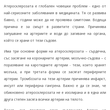
Атеросклерозата е глобален човешки проблем - едно от
най-сериозните заболявания в медицината. Тя се развива
бавно, с години може да не проявява симптоми. Водеща
причина е за смърт в развитите страни. Причинява
запушване на артериите и води до загиване на органа,
който се храни от тези съдове.
Има три основни форми на атеросклерозата – сърдечна,
със засягане на коронарните артерии, мозъчно-съдова – с
поразяване на каротидните артерии - тези, които хранят
мозъка, а при третата форма се засягат периферните
артерии. Тромбозата на тези артерии причинява инфаркт,
инсулт или периферна гангрена. Важно е да се знае, че
обикновено атеросклерозата не е изолирана и в една или
друга степен засяга всички артерии на тялото.