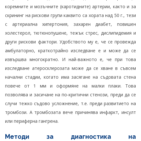
коремните и мозъчните (каротидните) артерии, както и за
скрининг на рискови групи каквито са хората над 50 г., тези
с артериална хипертония, захарен диабет, повишен
холестерол, тютюнопушене, тежък стрес, дислипидемия и
други рискови фактори. Удобството му е, че се провежда
амбулаторно, краткотрайно изследване е и може да се
извършва многократно. И най-важното е, че при това
изследване атеросклерозата може да се хване в съвсем
начални стадии, когато има засягане на съдовата стена
повече от 1 мм и оформяне на малки плаки. Това
позволява и засичане на по-критични стенози, преди да се
случи тежко съдово усложнение, т.е. преди развитието на
тромбози. А тромбозата вече причинява инфаркт, инсулт
или периферна гангрена.
Методи за диагностика на