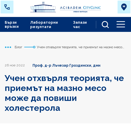
Бързи
Лабораторни
Запази
връзки
резултати
час
Men
Блог
Учен отхвърля теорията, че приемът на мазно месо
Начало
Сърдечно съдов център
може да повиши холестерола
26 ное 2022
Проф. д-р Лъчезар Гроздински, дмн
Учен отхвърля теорията, че
приемът на мазно месо
може да повиши
холестерола