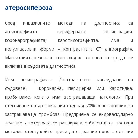
атеросклероза
Сред инвазивните методи на диагностика са
ангиографията: периферната ангиография,
коронарографията, каротидографията. Има и
полуинвазивни форми – контрастната СТ ангиография.
Магнитният резонанс напоследък започва също да се
включва в съдовата диагностика.
Към ангиографията (контрастното изследване на
съдовете) - коронарна, периферна или каротидна,
прибягваме, когато има застрашаваща патология. При
стесняване на артериалния съд над 70% вече говорим за
застрашаваща тромбоза. Предприема се ендоваскуларно
лечение - артерията се разширява с балон и се поставя
метален стент, който пречи да се развие ново стеснение