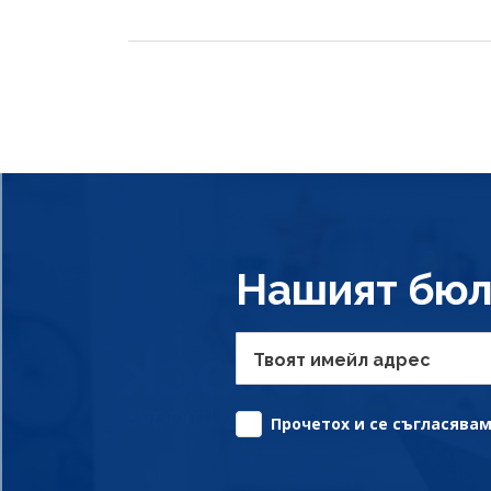
Нашият бюл
Твоят имейл адрес
Прочетох и се съгласявам 