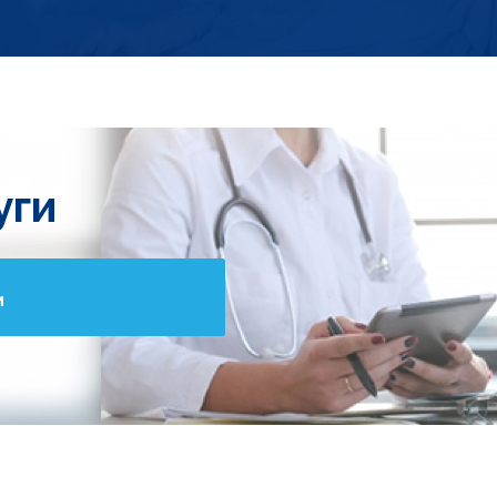
уги
и