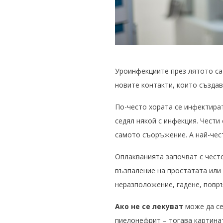
Уроинфекциите през лятото са 
новите контакти, които създав
По-често хората се инфектират
седял някой с инфекция. Чести
самото съоръжение. А най-чест
Оплакванията започват с често
възпаление на простатата или
неразположение, гадене, повр
Ако не се лекуват
може да се
пиелонефрит – тогава картинат