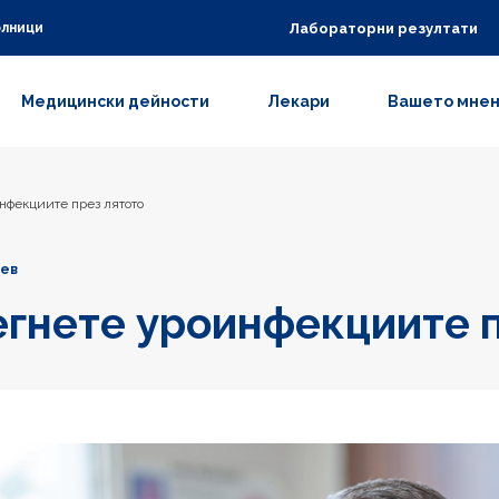
Лабораторни резултати
олници
Медицински дейности
Лекари
Вашето мне
нфекциите през лятото
шев
егнете уроинфекциите 