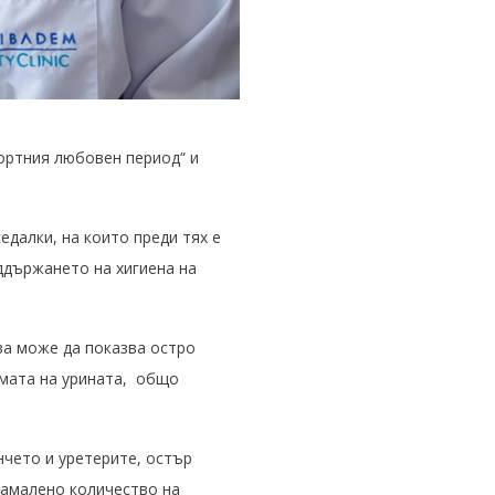
рортния любовен период“ и
едалки, на които преди тях е
оддържането на хигиена на
ва може да показва остро
змата на урината, общо
нчето и уретерите, остър
намалено количество на