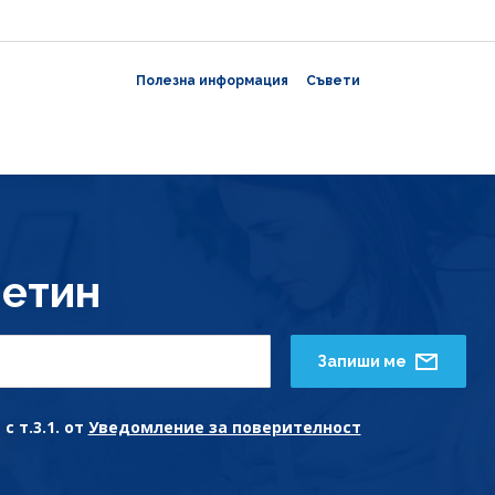
Полезна информация
Съвети
етин
Запиши ме
с т.3.1. от
Уведомление за поверителност