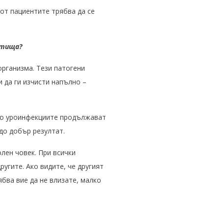
от пациентите трябва да се
ътища?
организма. Тези патогени
 да ги изчисти напълно –
сто уроинфекциите продължават
 до добър резултат.
олен човек.
При всички
ругите. Ако видите, че другият
ябва вие да не влизате, малко