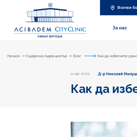
Всички б
За нас
Начало
Сърдечно съдов център
Блог
Как да избегнете урои
11 авг 2020
Д-р Николай Милу
Как да изб