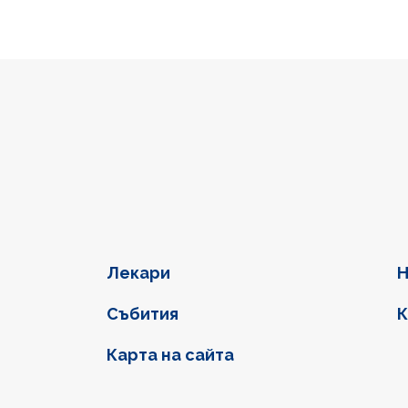
Фуутер навигация
Лекари
Н
Събития
К
Карта на сайта