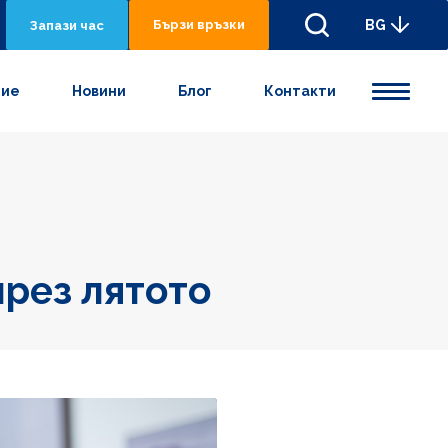
Бързи връзки
BG
Запази час
ние
Новини
Блог
Контакти
през лятото