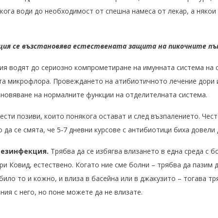
ога води до необходимост от спешна намеса от лекар, а някои 
екция се възстановява естествената защита на пикочните п
ия водят до сериозно компрометиране на имунната система на 
а микрофлора. Провеждането на атибиотичното лечение дори и
ановяване на нормалните функции на отделителната система.
чести позиви, които понякога остават и след възпалението. Че
 да се смята, че 5-7 дневни курсове с антибиотици биха довели
дезинфекция.
Трябва да се избягва влизането в една среда с б
ри Ковид, естествено. Когато ние сме болни – трябва да пазим д
било то и кожно, и влиза в басейна или в джакузито – тогава тр
ания с него, но поне можете да не влизате.