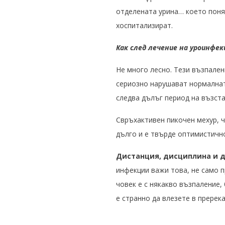
отделената урина… което поняк
хоспитализират.
Как след лечение на уроинф
Не много лесно. Тези възпален
сериозно нарушават нормалнат
следва дълъг период на възст
Свръхактивен пикочен мехур, 
дълго и е твърде оптимистично
Дистанция, дисциплина и 
инфекции важи това, не само п
човек е с някакво възпаление, 
е странно да влезете в пререк