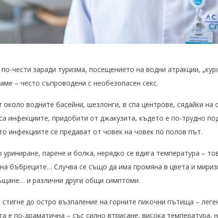
по-чести заради туризма, посещението на водни атракции, „ку
аме – често съпроводени с необезопасен секс.
 около водните басейни, шезлонги, в спа центрове, сядайки на с
 са инфекциите, придобити от джакузита, където е по-трудно п
о инфекциите се предават от човек на човек по полов път.
 уриниране, парене и болка, нерядко се вдига температура – то
 на бъбреците… Случва се също да има промяна в цвета и мири
ъщане… и различни други общи симптоми.
 стигне до остро възпаление на горните пикочни пътища – леге
а е по-драматична – със силно втрисане, висока температура, 