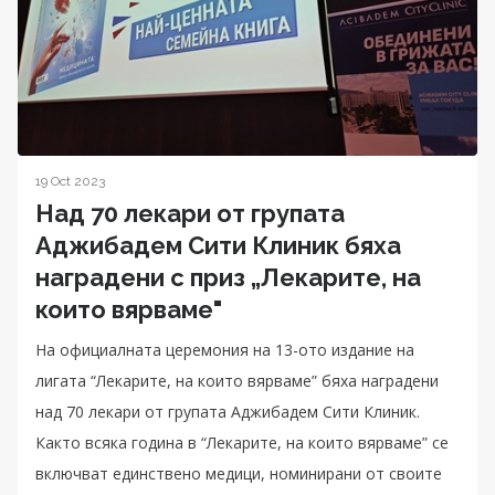
19 Oct 2023
Над 70 лекари от групата
Аджибадем Сити Клиник бяха
наградени с приз „Лекарите, на
които вярваме"
На официалната церемония на 13-ото издание на
лигата “Лекарите, на които вярваме” бяха наградени
над 70 лекари от групата Аджибадем Сити Клиник.
Както всяка година в “Лекарите, на които вярваме” се
включват единствено медици, номинирани от своите