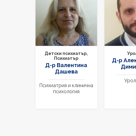
Детски психиатър,
Уро
Психиатър
Д-р Але
Д-р Валентина
Дими
Дашева
Урол
Психиатрия и клинична
психология