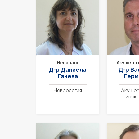
Невролог
Акушер-г
Д-р Даниела
Д-р Ва
Ганева
Герм
Неврология
Акушер
гинек