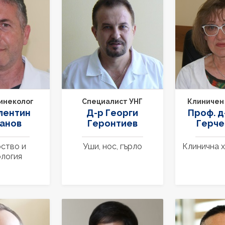
инеколог
Специалист УНГ
Клиничен
лентин
Д-р Георги
Проф. д
анов
Геронтиев
Герчев
ство и
Уши, нос, гърло
Клинична 
ология