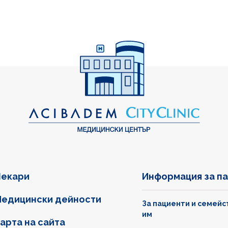
екари
Информация за п
едицински дейности
За пациенти и семейс
им
арта на сайта