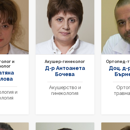
олог и
Акушер-гинеколог
Ортопед-т
ролог
Д-р Антоанета
Доц. д-
атяна
Бочева
Бърне
лова
Акушерство и
Ортоп
логия и
гинекология
травма
ология