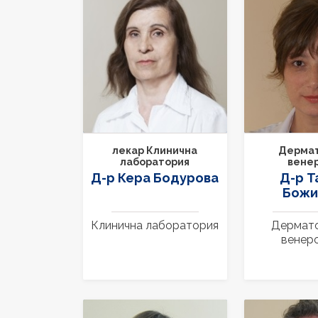
лекар Клинична
Дермат
лаборатория
вене
Д-р Кера Бодурова
Д-р Т
Божи
Клинична лаборатория
Дермато
венер