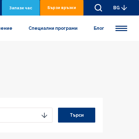
Бързи връзки
BG
Запази час
нениe
Специални програми
Блог
Търси