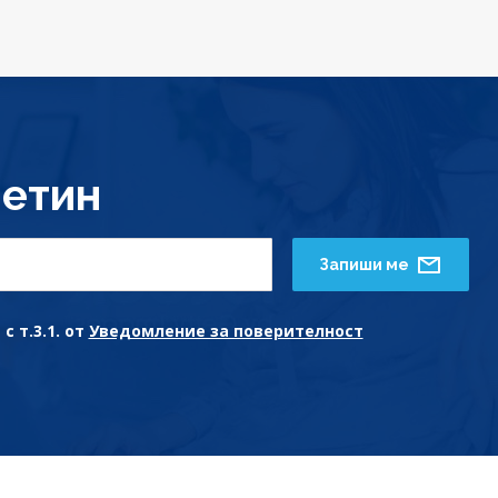
етин
Запиши ме
с т.3.1. от
Уведомление за поверителност