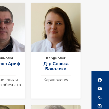
Кардиолог
ринолог
Д-р Славка
гюн Ариф
Бакалска
Social
Кардиология
нология и
а обмяната