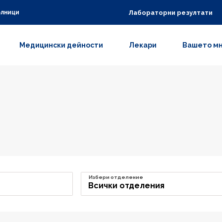
Лабораторни резултати
олници
Медицински дейности
Лекари
Вашето м
Избери отделение
Всички отделения