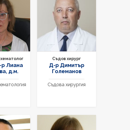
Съдов хирург
 хематолог
Д-р Димитър
-р Лиана
Големанов
а, д.м.
Съдова хирургия
хематология