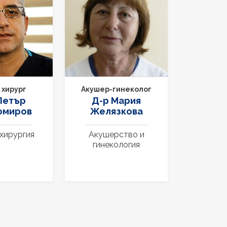
Акушер-гинеколог
 хирург
Д-р Mария
Петър
Желязкова
омиров
Акушерство и
хирургия
гинекология