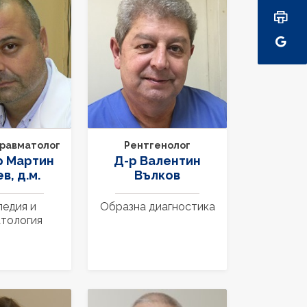
Рентгенолог
равматолог
Д-р Валентин
р Мартин
Вълков
в, д.м.
Образна диагностика
едия и
тология