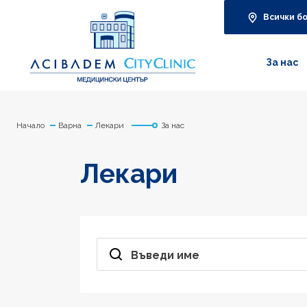
Всички б
За нас
Начало
Варна
Лекари
За нас
Лекари
Въведи име