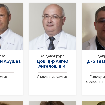
лог
Съдов хирург
Ендок
ин Абушев
Доц. д-р Ангел
Д-р Тез
Ангелов, д.м.
огия
Съдова хирургия
Ендокри
болести н