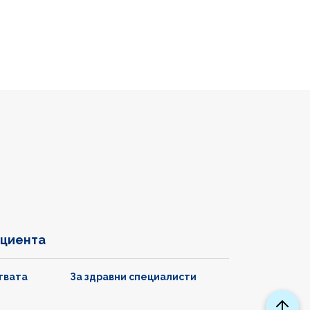
ациента
твата
За здравни специалисти