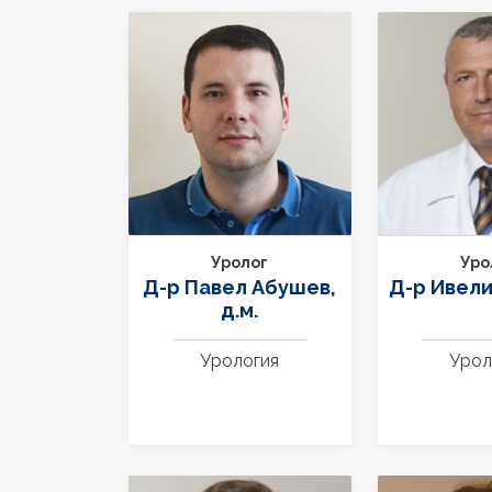
Уролог
Уро
Д-р Павел Абушев,
Д-р Ивел
д.м.
Урология
Урол