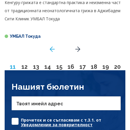
Кенгуру-грижата е стандартна практика и неизменна част
от традиционната неонатологичната грижа в Аджибадем
Сити Клиник УМБАЛ Токуда
УМБАЛ Токуда
GoToPreviousPage
Go to next page
Page
Go to page
Go to page
Go to page
Go to page
Go to page
Go to page
Go to page
Go to pa
Go to
11
12
13
14
15
16
17
18
19
20
Нашият бюлетин
Твоят имейл адрес
Прочетох и се съгласявам с т.3.1. от
Уведомление за поверителност