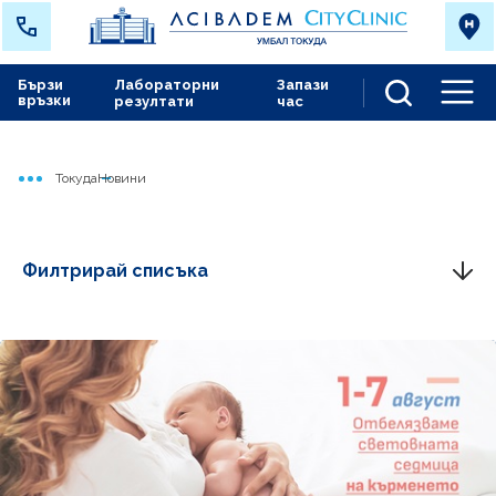
Бързи
Лабораторни
Запази
връзки
резултати
час
Men
Токуда
Новини
Начало
Филтрирай списъка