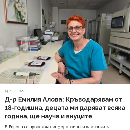
14 юни 2024
Д-р Емилия Алова: Кръводарявам от
18-годишна, децата ми даряват всяка
година, ще науча и внуците
В Европа се провеждат информационни кампании за