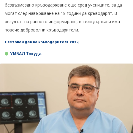
безвъзмездно кръводаряване още сред учениците, за да
могат след навършване на 18 години да кръводарят. В
резултат на ранното информиране, в тези държави има
повече доброволни кръводарители.
Световен ден на кръводарителя 2024
УМБАЛ Токуда