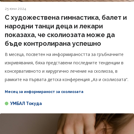
25 юни 2024
С художествена гимнастика, балет и
народни танци деца и лекари
показаха, че сколиозата може да
бъде контролирана успешно
В месеца, посветен на информираността за гръбначните
изкривявания, бяха представени последните тенденции в
консервативното и хирургично лечение на сколиоза, в
рамките на първата детска конференция „Аз и сколиозата“.
Месец за информираност за сколиозата
УМБАЛ Токуда